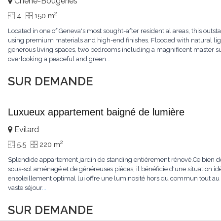
Chêne-Bougeries
2
4
150 m
Located in one of Geneva's most sought-after residential areas, this ou
using premium materials and high-end finishes. Flooded with natural light
generous living spaces, two bedrooms including a magnificent master sui
overlooking a peaceful and green
...
SUR DEMANDE
Luxueux appartement baigné de lumière
Evilard
2
5.5
220 m
Splendide appartement jardin de standing entièrement rénové.Ce bien de
sous-sol aménagé et de généreuses pièces, il bénéficie d'une situation id
ensoleillement optimal lui offre une luminosité hors du commun tout au
vaste séjour
...
SUR DEMANDE