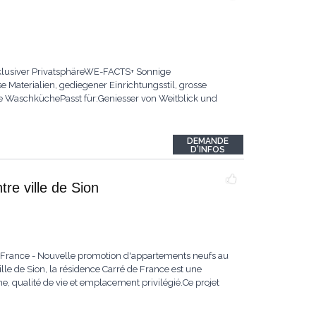
xklusiver PrivatsphäreWE-FACTS+ Sonnige
aterialien, gediegener Einrichtungsstil, grosse
che WaschküchePasst für:Geniesser von Weitblick und
DEMANDE
D'INFOS
re ville de Sion
e France - Nouvelle promotion d'appartements neufs au
lle de Sion, la résidence Carré de France est une
, qualité de vie et emplacement privilégié.Ce projet