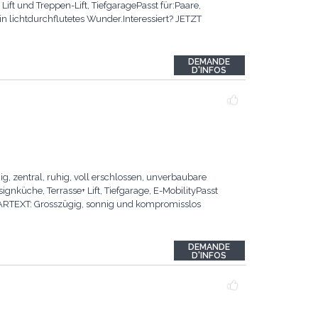
ft und Treppen-Lift, TiefgaragePasst für:Paare,
n lichtdurchflutetes Wunder.Interessiert? JETZT
DEMANDE
D'INFOS
 zentral, ruhig, voll erschlossen, unverbaubare
nküche, Terrasse+ Lift, Tiefgarage, E-MobilityPasst
KLARTEXT: Grosszügig, sonnig und kompromisslos
DEMANDE
D'INFOS