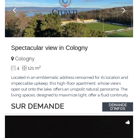
Spectacular view in Cologny
Cologny
2
4
121 m
Located in an emblematic address renowned for its location and
impeccable upkeep, this high-floor apartment, whose views
open out onto the lake, offers an unspoilt natural panorama. The
living spaces, designed to maximize light, offer a fluid continuity
between the interior and the landscape. The sleeping area
SUR DEMANDE
DEMANDE
comprises two bedrooms, each with its own bathroom,
D'INFOS
guaranteeing comfort and privacy. Private
...