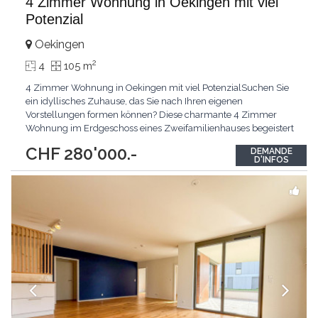
4 Zimmer Wohnung in Oekingen mit viel
Potenzial
Oekingen
2
4
105 m
4 Zimmer Wohnung in Oekingen mit viel PotenzialSuchen Sie
ein idyllisches Zuhause, das Sie nach Ihren eigenen
Vorstellungen formen können? Diese charmante 4 Zimmer
Wohnung im Erdgeschoss eines Zweifamilienhauses begeistert
durch ihre sehr ruhige Lage in Oekingen und wartet darauf, von
CHF 280'000.-
DEMANDE
Ihnen zum Leben erweckt zu werden. Die Top-Argumente für
D'INFOS
Ihr neues Zuhause Sehr ruhige Lage: Geniessen Sie die
wohltuende
...