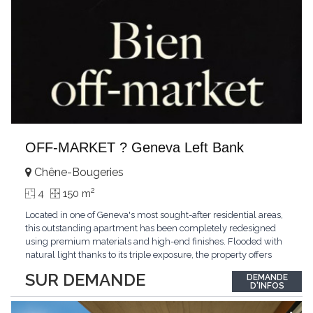
OFF-MARKET ? Geneva Left Bank
Chêne-Bougeries
2
4
150 m
Located in one of Geneva's most sought-after residential areas,
this outstanding apartment has been completely redesigned
using premium materials and high-end finishes. Flooded with
natural light thanks to its triple exposure, the property offers
generous living spaces, two bedrooms including a magnificent
SUR DEMANDE
DEMANDE
master suite, elegant reception areas, and a spacious terrace
D'INFOS
overlooking a peaceful and green
...