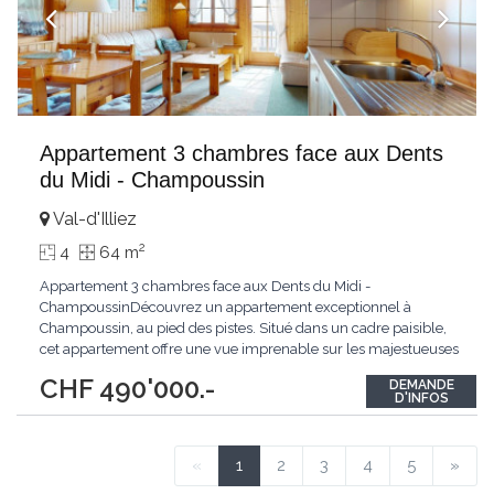
Appartement 3 chambres face aux Dents
du Midi - Champoussin
Val-d'Illiez
2
4
64 m
Appartement 3 chambres face aux Dents du Midi -
ChampoussinDécouvrez un appartement exceptionnel à
Champoussin, au pied des pistes. Situé dans un cadre paisible,
cet appartement offre une vue imprenable sur les majestueuses
Dents du Midi. Bénéficiant d'une exposition plein sud, il est
CHF 490'000.-
DEMANDE
baigné de lumière tout au long de la journée.Ce bien se
D'INFOS
distingue par l'utilisation de matériaux de qualité
...
«
1
2
3
4
5
»