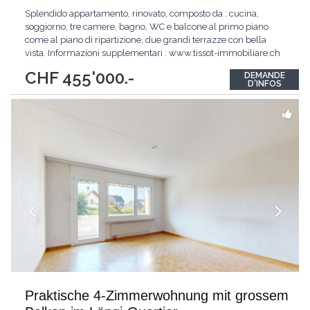
Splendido appartamento, rinovato, composto da : cucina,
soggiorno, tre camere, bagno, WC e balcone al primo piano
come al piano di ripartizione, due grandi terrazze con bella
vista. Informazioni supplementari : www.tissot-immobiliare.ch
Splendid Wohnung, renoviert, bestehend aus: Küche,
CHF 455'000.-
DEMANDE
Wohnzimmer, drei Schlafzimmer, Bad, WC und Balkon im
D'INFOS
ersten Stock als auf dem Boden der Aufschlüsselung,
...
Praktische 4-Zimmerwohnung mit grossem