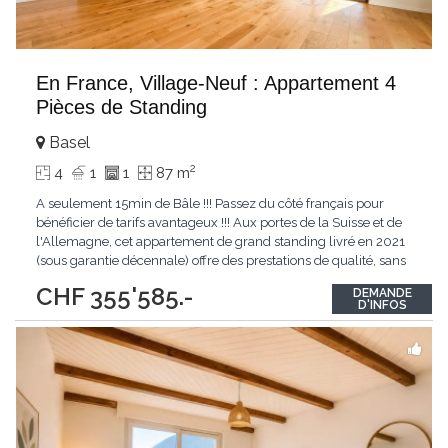
En France, Village-Neuf : Appartement 4
Pièces de Standing
Basel
2
4
1
1
87 m
A seulement 15min de Bâle !!! Passez du côté français pour
bénéficier de tarifs avantageux !!! Aux portes de la Suisse et de
l'Allemagne, cet appartement de grand standing livré en 2021
(sous garantie décennale) offre des prestations de qualité, sans
aucun travaux à prévoir. Composition du bien : - Espace de vie :
CHF 355'585.-
DEMANDE
50 m² lumineux (orientation Sud) avec cuisine ouverte
D'INFOS
entièrement
...