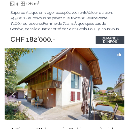
2
4
126 m
Superbe Attique en viager occupé avec renteValeur du bien:
745'000.- eurosVous ne payez que 182'000.-eurosRente:
1'100.- euros eurosFemme de 71 ans.À quelques pas de
Genève, dans le quartier prisé de Saint-Genis-Pouilly, nous vous
présentons un appartement de type 4 en viager occupé avec
CHF 182'000.-
DEMANDE
rente, une occasion unique pour un investissement patrimonial
D'INFOS
sécurisé et de qualité.Description du bien
...