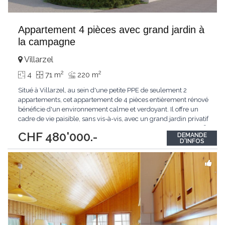
Appartement 4 pièces avec grand jardin à
la campagne
Villarzel
2
2
4
71 m
220 m
Situé à Villarzel, au sein d'une petite PPE de seulement 2
appartements, cet appartement de 4 pièces entièrement rénové
bénéficie d'un environnement calme et verdoyant. Il offre un
cadre de vie paisible, sans vis-à-vis, avec un grand jardin privatif
idéal pour profiter de l'extérieur. D'une surface d'environ 70 m²,
CHF 480'000.-
DEMANDE
il se compose de 3 chambres à coucher et allie confort moderne
D'INFOS
et qualité
...