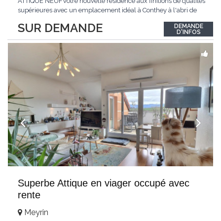
ATTIQUE NEUFVotre nouvelle résidence aux finitions de qualités
supérieures avec un emplacement idéal à Conthey à l'abri de
toutes nuisances tout en étant à proximité directe de toutes les
SUR DEMANDE
DEMANDE
commodités !LE PALLADIONouvelle résidence d'appartements
D'INFOS
haut de gamme située à
...
Superbe Attique en viager occupé avec
rente
Meyrin