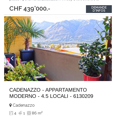
canal du Thiou et le centre-ville, dans un environnement calme,
CHF 439'000.-
DEMANDE
recherché et très central. À deux pas des commerces, écoles,
D'INFOS
transports,
...
CADENAZZO - APPARTAMENTO
MODERNO - 4.5 LOCALI - 6130209
Cadenazzo
2
4
1
86 m