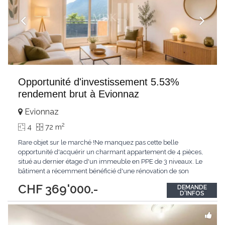
Opportunité d'investissement 5.53%
rendement brut à Evionnaz
Evionnaz
2
4
72 m
Rare objet sur le marché !Ne manquez pas cette belle
opportunité d'acquérir un charmant appartement de 4 pièces,
situé au dernier étage d'un immeuble en PPE de 3 niveaux. Le
bâtiment a récemment bénéficié d'une rénovation de son
isolation périphérique en 2025, améliorant ainsi son confort
CHF 369'000.-
DEMANDE
thermique et son efficacité énergétique.L'immeuble ne dispose
D'INFOS
pas d'ascenseur, ce qui représente
...