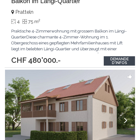
Balkon im Längi-Quartier
Pratteln
2
4
75 m
Praktische 4-Zimmerwohnung mit grossem Balkon im Längi-
QuartierDiese charmante 4-Zimmer-Wohnung im 1.
Obergeschoss eines gepflegten Mehrfamilienhauses mit Lift
liegt im belebten Längi-Quartier und überzeugt mit einer
durchdachten Raumaufteilung.Auf rund 75 m² Wohnfläche
CHF 480'000.-
DEMANDE
erwartet Sie ein grosszügiger Wohn- und Essbereich mit
D'INFOS
Zugang zum sonnigen Balkon und Blick auf der gepflegten
Gartenanlage.
...