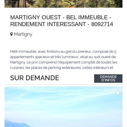
MARTIGNY OUEST - BEL IMMEUBLE -
RENDEMENT INTERESSANT - 8092714
Martigny
Petit immeuble, avec finitions au gré du preneur, composé de 5
appartements spacieux et très lumineux, situé au sud-ouest de
Martigny. Le prix comprend l'équipement complet de toutes les
cuisines, les places de parking extérieures, celles intérieurs et
les espaces de stockage privé, sans oublier un beau jardin. Une
SUR DEMANDE
DEMANDE
opportunité exclusive avec un rendement intéressant. Plus
D'INFOS
d'informations
...