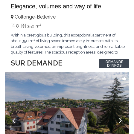
Elegance, volumes and way of life
Collonge-Bellerive
2
8
350 m
Within a prestigious building, this exceptional apartment of
about 350 m² of living space immediately impresses with its
breathtaking volumes, omnipresent brightness, and remarkable
quality of features. The spacious reception areas, designed to
receive guests elegantly, generously open onto magnificent
SUR DEMANDE
DEMANDE
outdoor spaces bathed in greenery. The bedrooms also have
D'INFOS
direct access to the outdoors, offering
...