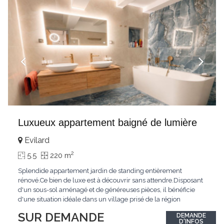
Luxueux appartement baigné de lumière
Evilard
2
5.5
220 m
Splendide appartement jardin de standing entièrement
rénové.Ce bien de luxe est à découvrir sans attendre.Disposant
d'un sous-sol aménagé et de généreuses pièces, il bénéficie
d'une situation idéale dans un village prisé de la région
biennoise.Un ensoleillement optimal lui offre une luminosité
SUR DEMANDE
DEMANDE
hors du commun tout au long de la journée.Points forts:4
D'INFOS