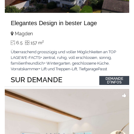
Elegantes Design in bester Lage
Magden
2
6.5
157 m
Überraschend grosszügig und voller Möglichkeiten an TOP
LAGEWE-FACTS+ zentral, ruhig, voll erschlossen, sonnig,
familienfreundlich+ Wintergarten, geschlossene Küche,
Vorratskammer+ Lift und Treppen-Lift, TiefgaragePasst
für:Paare, Familien, Singles,KLARTEXT: Offener Living und
SUR DEMANDE
DEMANDE
Wintergarten schaffen ein lichtdurchflutetes
D'INFOS
Wunder.Interessiert? JETZT anrufen: +41 76 507 21 32