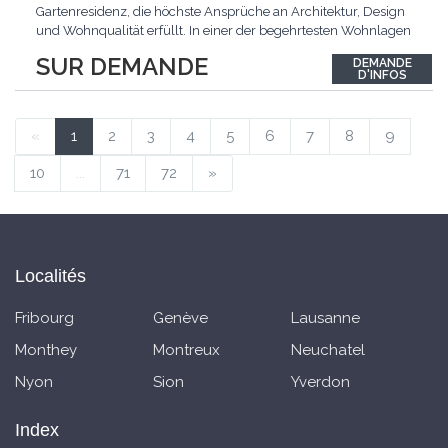
Gartenresidenz, die höchste Ansprüche an Architektur, Design
und Wohnqualität erfüllt. In einer der begehrtesten Wohnlagen
der Schweiz, im steuergünstigen Bäch SZ, erwartet Sie ein
SUR DEMANDE
DEMANDE
exklusives Zuhause mit über 230 m² Wohnfläche, das
D'INFOS
Grosszügigkeit, Privatsphäre und zeitlose Eleganz auf
einzigartige
...
«
1
2
3
4
5
6
7
8
9
10
...
71
72
»
Localités
Fribourg
Genève
Lausanne
Monthey
Montreux
Neuchatel
Nyon
Sion
Yverdon
Index