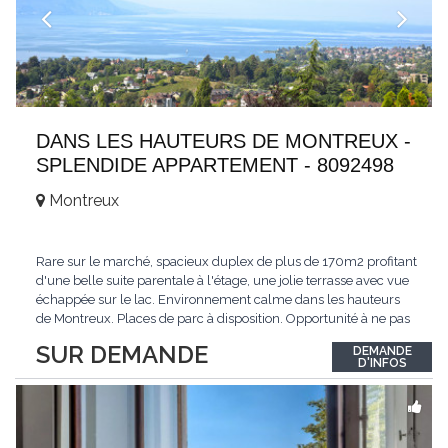
DANS LES HAUTEURS DE MONTREUX -
SPLENDIDE APPARTEMENT - 8092498
Montreux
Rare sur le marché, spacieux duplex de plus de 170m2 profitant
d'une belle suite parentale à l'étage, une jolie terrasse avec vue
échappée sur le lac. Environnement calme dans les hauteurs
de Montreux. Places de parc à disposition. Opportunité à ne pas
manquer. Plus d'informations : www.tissot-immobilier.ch Selten
SUR DEMANDE
DEMANDE
auf dem Markt, geräumiges Duplex von mehr als 170m2 mit
D'INFOS
einer schönen
...