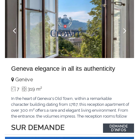
Geneva elegance in all its authenticity
Genève
2
7
319 m
In the heart of Geneva's Old Town, within a remarkable
character building dating from 1787, this reception apartment of
over 300 m² offers a rare and elegant living environment. From
the entrance, the volumes impress. The reception rooms follow
one after the other in harmony, revealing the nobility of the
SUR DEMANDE
DEMANDE
period architecture. High ceilings, finely crafted stuccoes,
D'INFOS
moldings, woodwork, old fireplaces,
...