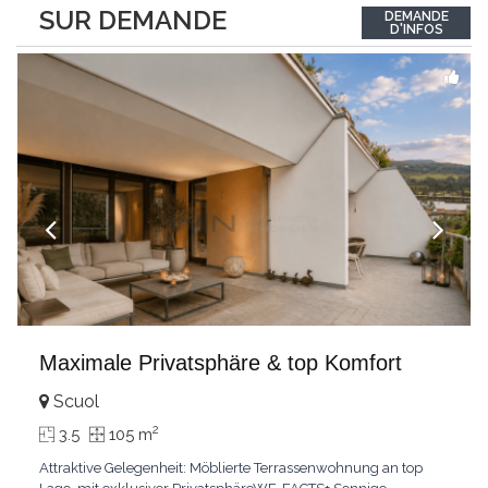
between the interior and the landscape. The sleeping area
SUR DEMANDE
DEMANDE
comprises two bedrooms, each with its own bathroom,
D'INFOS
guaranteeing comfort and privacy. Private
...
Maximale Privatsphäre & top Komfort
Scuol
2
3.5
105 m
Attraktive Gelegenheit: Möblierte Terrassenwohnung an top