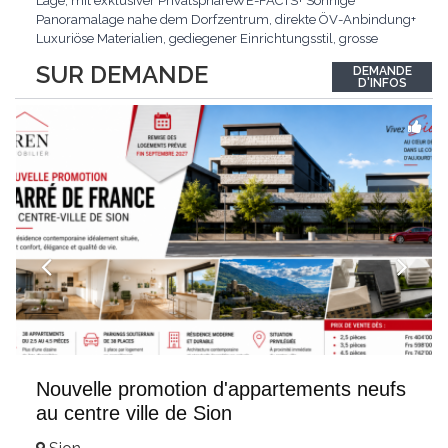
Lage, mit exklusiver PrivatsphäreWE-FACTS+ Sonnige
Panoramalage nahe dem Dorfzentrum, direkte ÖV-Anbindung+
Luxuriöse Materialien, gediegener Einrichtungsstil, grosse
bodentiefe Fenster+ Tiefgarage inklusive, Lift, Skiraum,
SUR DEMANDE
DEMANDE
gemeinschaftliche WaschküchePasst für:Geniesser von
D'INFOS
Weitblick und gehobenem WohnkomfortDie Wohnung wird
hochwertig
...
Nouvelle promotion d'appartements neufs
au centre ville de Sion