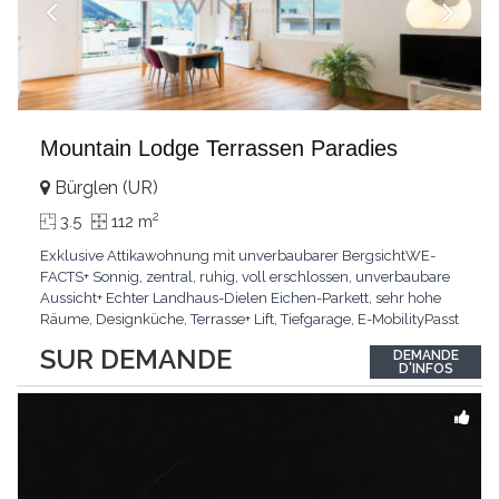
Mountain Lodge Terrassen Paradies
Bürglen (UR)
2
3.5
112 m
Exklusive Attikawohnung mit unverbaubarer BergsichtWE-
FACTS+ Sonnig, zentral, ruhig, voll erschlossen, unverbaubare
Aussicht+ Echter Landhaus-Dielen Eichen-Parkett, sehr hohe
Räume, Designküche, Terrasse+ Lift, Tiefgarage, E-MobilityPasst
für:Käufer, die Ruhe und Privatsphäre suchen mit Sinn für
SUR DEMANDE
DEMANDE
ArchitekturKLARTEXT: Grosszügig, sonnig und kompromisslos
D'INFOS
hochwertig mit Logenplatz.Interessiert?
...