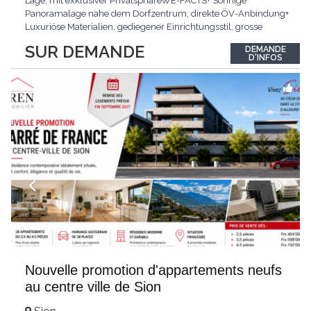
Lage, mit exklusiver PrivatsphäreWE-FACTS+ Sonnige
Panoramalage nahe dem Dorfzentrum, direkte ÖV-Anbindung+
Luxuriöse Materialien, gediegener Einrichtungsstil, grosse
bodentiefe Fenster+ Tiefgarage inklusive, Lift, Skiraum,
SUR DEMANDE
DEMANDE
gemeinschaftliche WaschküchePasst für:Geniesser von
D'INFOS
Weitblick und gehobenem WohnkomfortDie Wohnung wird
hochwertig
...
Nouvelle promotion d'appartements neufs
au centre ville de Sion