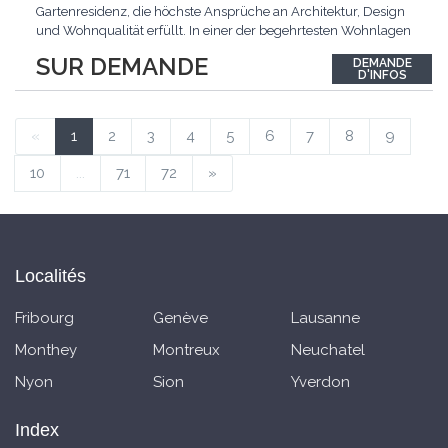
Gartenresidenz, die höchste Ansprüche an Architektur, Design
und Wohnqualität erfüllt. In einer der begehrtesten Wohnlagen
der Schweiz, im steuergünstigen Bäch SZ, erwartet Sie ein
SUR DEMANDE
DEMANDE
exklusives Zuhause mit über 230 m² Wohnfläche, das
D'INFOS
Grosszügigkeit, Privatsphäre und zeitlose Eleganz auf
einzigartige
...
«
1
2
3
4
5
6
7
8
9
10
...
71
72
»
Localités
Fribourg
Genève
Lausanne
Monthey
Montreux
Neuchatel
Nyon
Sion
Yverdon
Index