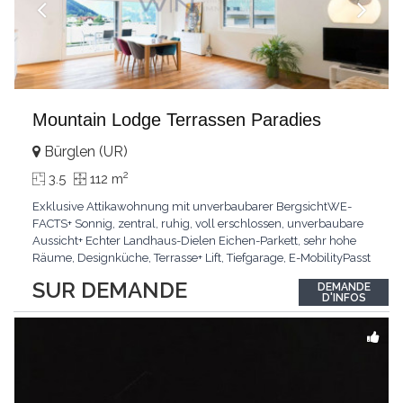
Mountain Lodge Terrassen Paradies
Bürglen (UR)
2
3.5
112 m
Exklusive Attikawohnung mit unverbaubarer BergsichtWE-
FACTS+ Sonnig, zentral, ruhig, voll erschlossen, unverbaubare
Aussicht+ Echter Landhaus-Dielen Eichen-Parkett, sehr hohe
Räume, Designküche, Terrasse+ Lift, Tiefgarage, E-MobilityPasst
für:Käufer, die Ruhe und Privatsphäre suchen mit Sinn für
SUR DEMANDE
DEMANDE
ArchitekturKLARTEXT: Grosszügig, sonnig und kompromisslos
D'INFOS
hochwertig mit Logenplatz.Interessiert?
...