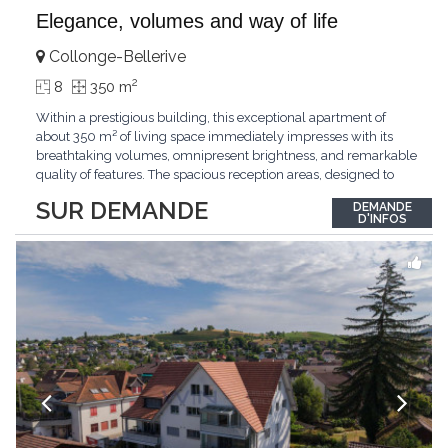
Elegance, volumes and way of life
Collonge-Bellerive
2
8
350 m
Within a prestigious building, this exceptional apartment of
about 350 m² of living space immediately impresses with its
breathtaking volumes, omnipresent brightness, and remarkable
quality of features. The spacious reception areas, designed to
receive guests elegantly, generously open onto magnificent
SUR DEMANDE
DEMANDE
outdoor spaces bathed in greenery. The bedrooms also have
D'INFOS
direct access to the outdoors, offering
...