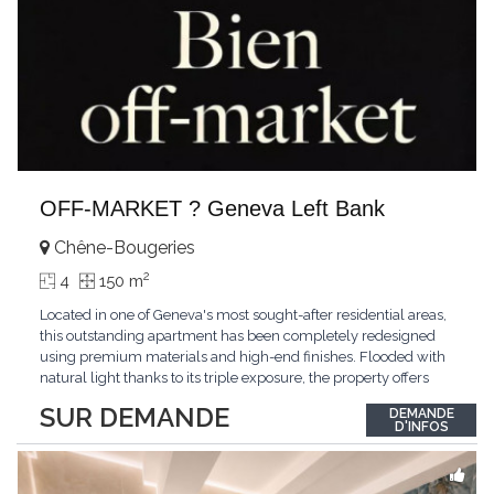
OFF-MARKET ? Geneva Left Bank
Chêne-Bougeries
2
4
150 m
Located in one of Geneva's most sought-after residential areas,
this outstanding apartment has been completely redesigned
using premium materials and high-end finishes. Flooded with
natural light thanks to its triple exposure, the property offers
generous living spaces, two bedrooms including a magnificent
SUR DEMANDE
DEMANDE
master suite, elegant reception areas, and a spacious terrace
D'INFOS
overlooking a peaceful and green
...