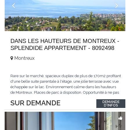
DANS LES HAUTEURS DE MONTREUX -
SPLENDIDE APPARTEMENT - 8092498
Montreux
Rare sur le marché, spacieux duplex de plus de 170m2 profitant
d'une belle suite parentale à l'étage, une jolie terrasse avec vue
échappée sur le lac. Environnement calme dans les hauteurs
de Montreux. Places de parc à disposition. Opportunité à ne pas
manquer. Plus d'informations : www.tissot-immobilier.ch Selten
SUR DEMANDE
DEMANDE
auf dem Markt, geräumiges Duplex von mehr als 170m2 mit
D'INFOS
einer schönen
...