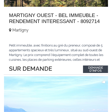
MARTIGNY OUEST - BEL IMMEUBLE -
RENDEMENT INTERESSANT - 8092714
Martigny
Petit immeuble, avec finitions au gré du preneur, composé de 5
appartements spacieux et très lumineux, situé au sud-ouest de
Martigny. Le prix comprend l'équipement complet de toutes les
cuisines, les places de parking extérieures, celles intérieurs et
les espaces de stockage privé, sans oublier un beau jardin. Une
SUR DEMANDE
DEMANDE
opportunité exclusive avec un rendement intéressant. Plus
D'INFOS
d'informations
...