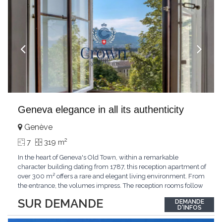
Geneva elegance in all its authenticity
Genève
2
7
319 m
In the heart of Geneva's Old Town, within a remarkable
character building dating from 1787, this reception apartment of
over 300 m² offers a rare and elegant living environment. From
the entrance, the volumes impress. The reception rooms follow
one after the other in harmony, revealing the nobility of the
SUR DEMANDE
DEMANDE
period architecture. High ceilings, finely crafted stuccoes,
D'INFOS
moldings, woodwork, old fireplaces,
...