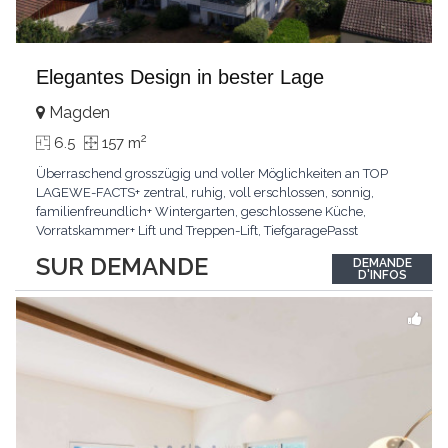
Elegantes Design in bester Lage
Magden
2
6.5
157 m
Überraschend grosszügig und voller Möglichkeiten an TOP
LAGEWE-FACTS+ zentral, ruhig, voll erschlossen, sonnig,
familienfreundlich+ Wintergarten, geschlossene Küche,
Vorratskammer+ Lift und Treppen-Lift, TiefgaragePasst
für:Paare, Familien, Singles,KLARTEXT: Offener Living und
SUR DEMANDE
DEMANDE
Wintergarten schaffen ein lichtdurchflutetes
D'INFOS
Wunder.Interessiert? JETZT anrufen: +41 76 507 21 32