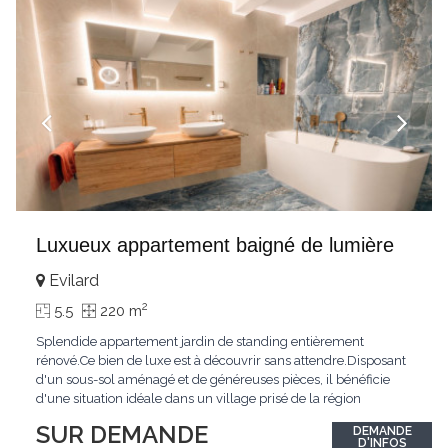
Luxueux appartement baigné de lumière
Evilard
2
5.5
220 m
Splendide appartement jardin de standing entièrement
rénové.Ce bien de luxe est à découvrir sans attendre.Disposant
d'un sous-sol aménagé et de généreuses pièces, il bénéficie
d'une situation idéale dans un village prisé de la région
biennoise.Un ensoleillement optimal lui offre une luminosité
SUR DEMANDE
DEMANDE
hors du commun tout au long de la journée.Points forts:4
D'INFOS