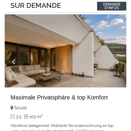
between the interior and the landscape. The sleeping area
SUR DEMANDE
DEMANDE
comprises two bedrooms, each with its own bathroom,
D'INFOS
guaranteeing comfort and privacy. Private
...
Maximale Privatsphäre & top Komfort
Scuol
2
3.5
105 m
Attraktive Gelegenheit: Möblierte Terrassenwohnung an top