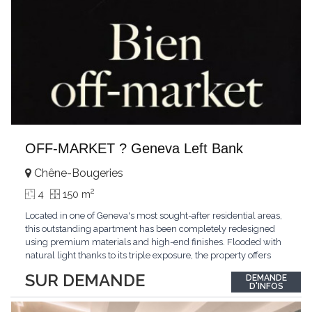
OFF-MARKET ? Geneva Left Bank
Chêne-Bougeries
2
4
150 m
Located in one of Geneva's most sought-after residential areas,
this outstanding apartment has been completely redesigned
using premium materials and high-end finishes. Flooded with
natural light thanks to its triple exposure, the property offers
generous living spaces, two bedrooms including a magnificent
SUR DEMANDE
DEMANDE
master suite, elegant reception areas, and a spacious terrace
D'INFOS
overlooking a peaceful and green
...