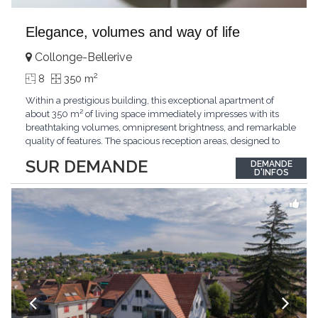
Elegance, volumes and way of life
Collonge-Bellerive
2
8
350 m
Within a prestigious building, this exceptional apartment of
about 350 m² of living space immediately impresses with its
breathtaking volumes, omnipresent brightness, and remarkable
quality of features. The spacious reception areas, designed to
receive guests elegantly, generously open onto magnificent
SUR DEMANDE
DEMANDE
outdoor spaces bathed in greenery. The bedrooms also have
D'INFOS
direct access to the outdoors, offering
...