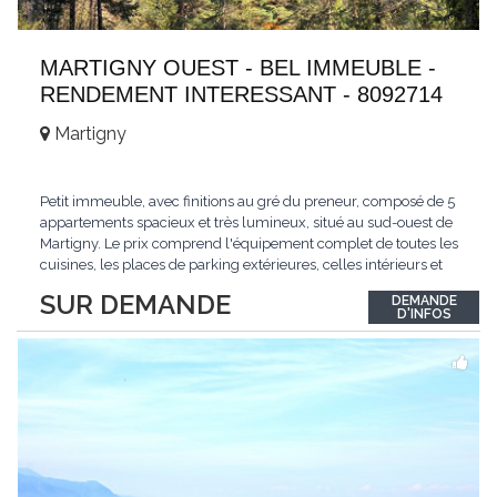
MARTIGNY OUEST - BEL IMMEUBLE -
RENDEMENT INTERESSANT - 8092714
Martigny
Petit immeuble, avec finitions au gré du preneur, composé de 5
appartements spacieux et très lumineux, situé au sud-ouest de
Martigny. Le prix comprend l'équipement complet de toutes les
cuisines, les places de parking extérieures, celles intérieurs et
les espaces de stockage privé, sans oublier un beau jardin. Une
SUR DEMANDE
DEMANDE
opportunité exclusive avec un rendement intéressant. Plus
D'INFOS
d'informations
...