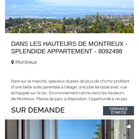
DANS LES HAUTEURS DE MONTREUX -
SPLENDIDE APPARTEMENT - 8092498
Montreux
Rare sur le marché, spacieux duplex de plus de 170m2 profitant
d'une belle suite parentale à l'étage, une jolie terrasse avec vue
échappée sur le lac. Environnement calme dans les hauteurs
de Montreux. Places de parc à disposition. Opportunité à ne pas
manquer. Plus d'informations : www.tissot-immobilier.ch Selten
SUR DEMANDE
DEMANDE
auf dem Markt, geräumiges Duplex von mehr als 170m2 mit
D'INFOS
einer schönen
...