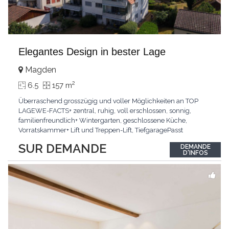
Elegantes Design in bester Lage
Magden
2
6.5
157 m
Überraschend grosszügig und voller Möglichkeiten an TOP
LAGEWE-FACTS+ zentral, ruhig, voll erschlossen, sonnig,
familienfreundlich+ Wintergarten, geschlossene Küche,
Vorratskammer+ Lift und Treppen-Lift, TiefgaragePasst
für:Paare, Familien, Singles,KLARTEXT: Offener Living und
SUR DEMANDE
DEMANDE
Wintergarten schaffen ein lichtdurchflutetes
D'INFOS
Wunder.Interessiert? JETZT anrufen: +41 76 507 21 32