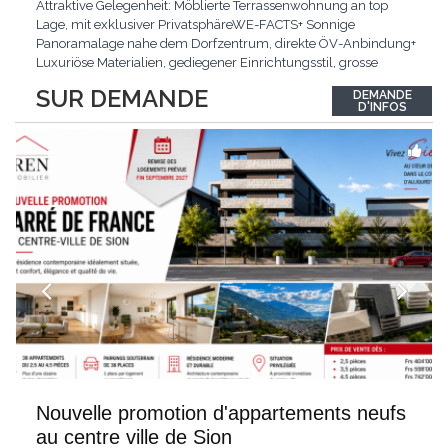
Attraktive Gelegenheit: Möblierte Terrassenwohnung an top
Lage, mit exklusiver PrivatsphäreWE-FACTS+ Sonnige
Panoramalage nahe dem Dorfzentrum, direkte ÖV-Anbindung+
Luxuriöse Materialien, gediegener Einrichtungsstil, grosse
bodentiefe Fenster+ Tiefgarage inklusive, Lift, Skiraum,
SUR DEMANDE
DEMANDE
gemeinschaftliche WaschküchePasst für:Geniesser von
D'INFOS
Weitblick und gehobenem WohnkomfortDie Wohnung wird
hochwertig
...
Nouvelle promotion d'appartements neufs
au centre ville de Sion