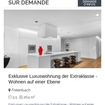
SUR DEMANDE
DEMANDE
luminosité hors du commun tout au long de la journée.Points
D'INFOS
forts:4 grandes chambresUn
...
Exklusive Luxuswohnung der Extraklasse -
Wohnen auf einer Ebene
Freienbach
2
5.5
264 m
Exklusive Luxuswohnung der Extraklasse - Wohnen auf einer