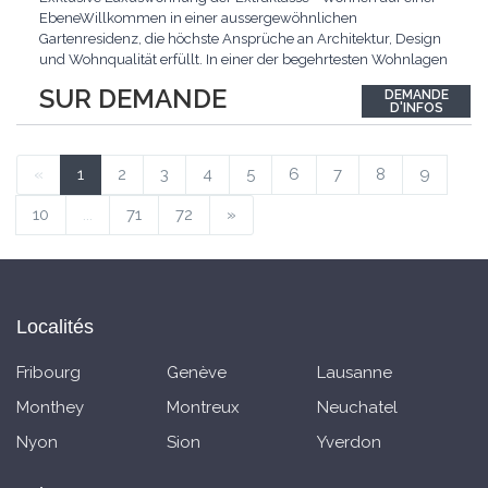
EbeneWillkommen in einer aussergewöhnlichen
Gartenresidenz, die höchste Ansprüche an Architektur, Design
und Wohnqualität erfüllt. In einer der begehrtesten Wohnlagen
der Schweiz, im steuergünstigen Bäch SZ, erwartet Sie ein
SUR DEMANDE
DEMANDE
exklusives Zuhause mit über 230 m² Wohnfläche, das
D'INFOS
Grosszügigkeit, Privatsphäre und zeitlose Eleganz auf
einzigartige
...
«
1
2
3
4
5
6
7
8
9
10
...
71
72
»
Localités
Fribourg
Genève
Lausanne
Monthey
Montreux
Neuchatel
Nyon
Sion
Yverdon