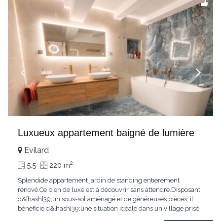
Luxueux appartement baigné de lumière
Evilard
2
5.5
220 m
Splendide appartement jardin de standing entièrement
rénové.Ce bien de luxe est à découvrir sans attendre.Disposant
d&[hash]39;un sous-sol aménagé et de généreuses pièces, il
bénéficie d&[hash]39;une situation idéale dans un village prisé
de la région biennoise.Un ensoleillement optimal lui offre une