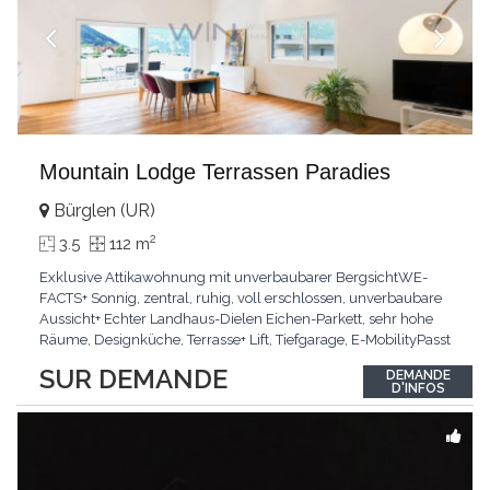
Mountain Lodge Terrassen Paradies
Bürglen (UR)
2
3.5
112 m
Exklusive Attikawohnung mit unverbaubarer BergsichtWE-
FACTS+ Sonnig, zentral, ruhig, voll erschlossen, unverbaubare
Aussicht+ Echter Landhaus-Dielen Eichen-Parkett, sehr hohe
Räume, Designküche, Terrasse+ Lift, Tiefgarage, E-MobilityPasst
für:Käufer, die Ruhe und Privatsphäre suchen mit Sinn für
SUR DEMANDE
DEMANDE
ArchitekturKLARTEXT: Grosszügig, sonnig und kompromisslos
D'INFOS
hochwertig mit Logenplatz.Interessiert?
...