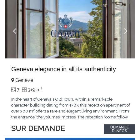
Geneva elegance in all its authenticity
Genève
2
7
319 m
In the heart of Geneva's Old Town, within a remarkable
character building dating from 1787, this reception apartment of
over 300 m² offers a rare and elegant living environment. From
the entrance, the volumes impress. The reception rooms follow
one after the other in harmony, revealing the nobility of the
SUR DEMANDE
DEMANDE
period architecture. High ceilings, finely crafted stuccoes,
D'INFOS
moldings, woodwork, old fireplaces,
...