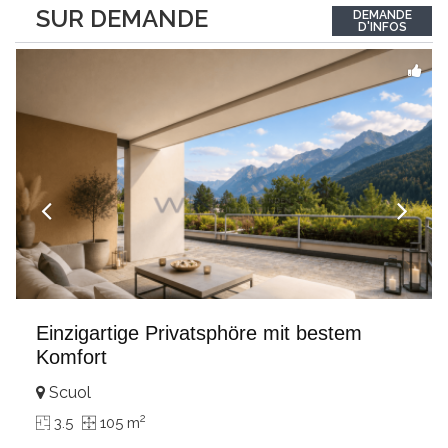
between the interior and the landscape. The sleeping area
SUR DEMANDE
DEMANDE
comprises two bedrooms, each with its own bathroom,
D'INFOS
guaranteeing comfort and privacy. Private
...
Einzigartige Privatsphöre mit bestem
Komfort
Scuol
2
3.5
105 m