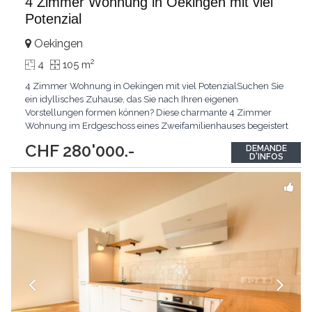
4 Zimmer Wohnung in Oekingen mit viel
Potenzial
Oekingen
2
4
105 m
4 Zimmer Wohnung in Oekingen mit viel PotenzialSuchen Sie
ein idyllisches Zuhause, das Sie nach Ihren eigenen
Vorstellungen formen können? Diese charmante 4 Zimmer
Wohnung im Erdgeschoss eines Zweifamilienhauses begeistert
durch ihre sehr ruhige Lage in Oekingen und wartet darauf, von
CHF 280'000.-
DEMANDE
Ihnen zum Leben erweckt zu werden. Die Top-Argumente für
D'INFOS
Ihr neues Zuhause Sehr ruhige Lage: Geniessen Sie die
wohltuende
...