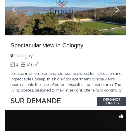
Spectacular view in Cologny
Cologny
2
4
121 m
Located in an emblematic address renowned for its location and
impeccable upkeep, this high-floor apartment, whose views
open out onto the lake, offers an unspoilt natural panorama. The
living spaces, designed to maximize light, offer a fluid continuity
between the interior and the landscape. The sleeping area
SUR DEMANDE
DEMANDE
comprises two bedrooms, each with its own bathroom,
D'INFOS
guaranteeing comfort and privacy. Private
...