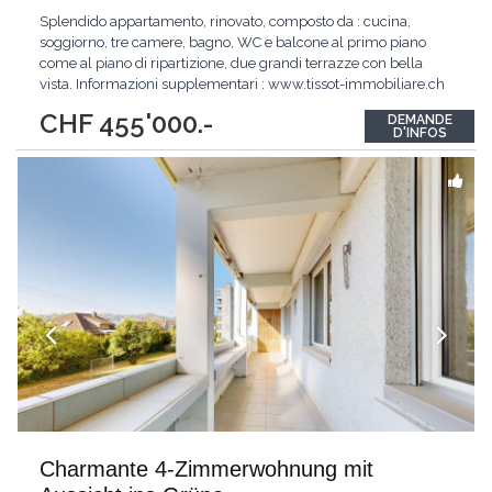
Splendido appartamento, rinovato, composto da : cucina,
soggiorno, tre camere, bagno, WC e balcone al primo piano
come al piano di ripartizione, due grandi terrazze con bella
vista. Informazioni supplementari : www.tissot-immobiliare.ch
Splendid Wohnung, renoviert, bestehend aus: Küche,
CHF 455'000.-
DEMANDE
Wohnzimmer, drei Schlafzimmer, Bad, WC und Balkon im
D'INFOS
ersten Stock als auf dem Boden der Aufschlüsselung,
...
Charmante 4-Zimmerwohnung mit