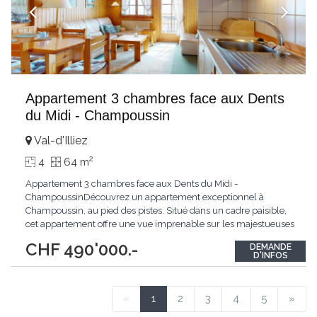
Appartement 3 chambres face aux Dents
du Midi - Champoussin
Val-d'Illiez
2
4
64 m
Appartement 3 chambres face aux Dents du Midi -
ChampoussinDécouvrez un appartement exceptionnel à
Champoussin, au pied des pistes. Situé dans un cadre paisible,
cet appartement offre une vue imprenable sur les majestueuses
Dents du Midi. Bénéficiant d'une exposition plein sud, il est
CHF 490'000.-
DEMANDE
baigné de lumière tout au long de la journée.Ce bien se
D'INFOS
distingue par l'utilisation de matériaux de qualité
...
«
1
2
3
4
5
»