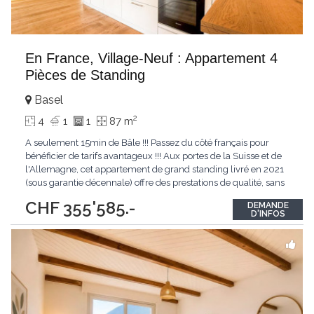
En France, Village-Neuf : Appartement 4
Pièces de Standing
Basel
2
4
1
1
87 m
A seulement 15min de Bâle !!! Passez du côté français pour
bénéficier de tarifs avantageux !!! Aux portes de la Suisse et de
l'Allemagne, cet appartement de grand standing livré en 2021
(sous garantie décennale) offre des prestations de qualité, sans
aucun travaux à prévoir. Composition du bien : - Espace de vie :
CHF 355'585.-
DEMANDE
50 m² lumineux (orientation Sud) avec cuisine ouverte
D'INFOS
entièrement
...