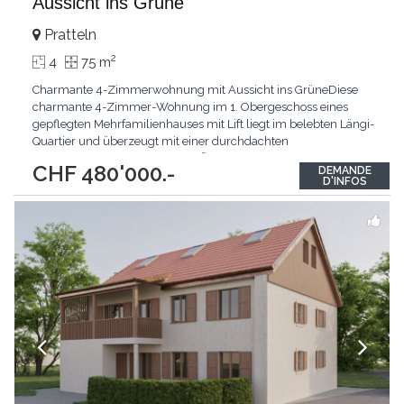
Aussicht ins Grüne
Pratteln
2
4
75 m
Charmante 4-Zimmerwohnung mit Aussicht ins GrüneDiese
charmante 4-Zimmer-Wohnung im 1. Obergeschoss eines
gepflegten Mehrfamilienhauses mit Lift liegt im belebten Längi-
Quartier und überzeugt mit einer durchdachten
Raumaufteilung.Auf rund 75 m² Wohnfläche erwartet Sie ein
CHF 480'000.-
DEMANDE
grosszügiger Wohn- und Essbereich mit Zugang zum sonnigen
D'INFOS
Balkon und Blick auf der gepflegten Gartenanlage. Die separate
Küche
...