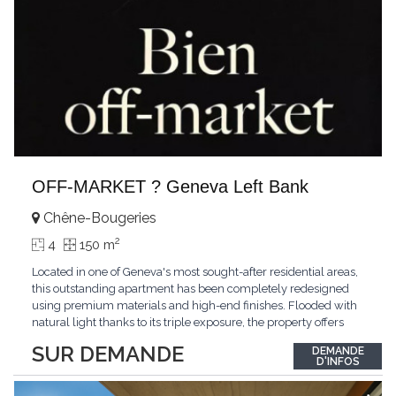
OFF-MARKET ? Geneva Left Bank
Chêne-Bougeries
2
4
150 m
Located in one of Geneva's most sought-after residential areas,
this outstanding apartment has been completely redesigned
using premium materials and high-end finishes. Flooded with
natural light thanks to its triple exposure, the property offers
generous living spaces, two bedrooms including a magnificent
SUR DEMANDE
DEMANDE
master suite, elegant reception areas, and a spacious terrace
D'INFOS
overlooking a peaceful and green
...