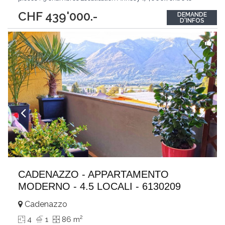
canal du Thiou et le centre-ville, dans un environnement calme,
CHF 439'000.-
DEMANDE
recherché et très central. À deux pas des commerces, écoles,
D'INFOS
transports,
...
CADENAZZO - APPARTAMENTO
MODERNO - 4.5 LOCALI - 6130209
Cadenazzo
2
4
1
86 m