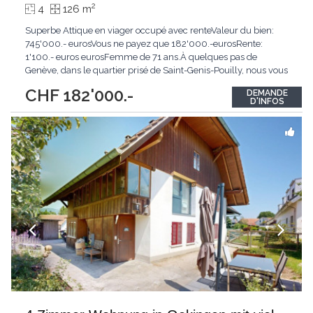
2
4
126 m
Superbe Attique en viager occupé avec renteValeur du bien:
745'000.- eurosVous ne payez que 182'000.-eurosRente:
1'100.- euros eurosFemme de 71 ans.À quelques pas de
Genève, dans le quartier prisé de Saint-Genis-Pouilly, nous vous
présentons un appartement de type 4 en viager occupé avec
CHF 182'000.-
DEMANDE
rente, une occasion unique pour un investissement patrimonial
D'INFOS
sécurisé et de qualité.Description du bien
...