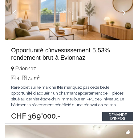
Opportunité d'investissement 5.53%
rendement brut à Evionnaz
Evionnaz
2
4
72 m
Rare objet sur le marché !Ne manquez pas cette belle
opportunité d'acquérir un charmant appartement de 4 pièces,
situé au dernier étage d'un immeuble en PPE de 3 niveaux. Le
bâtiment a récemment bénéficié d'une rénovation de son
isolation périphérique en 2025, améliorant ainsi son confort
CHF 369'000.-
DEMANDE
thermique et son efficacité énergétique.L'immeuble ne dispose
D'INFOS
pas d'ascenseur, ce qui représente
...