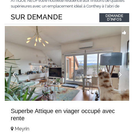
ATTIQUE NEUFVotre nouvelle résidence aux finitions de qualités
supérieures avec un emplacement idéal à Conthey à l'abri de
toutes nuisances tout en étant à proximité directe de toutes les
SUR DEMANDE
DEMANDE
commodités !LE PALLADIONouvelle résidence d'appartements
D'INFOS
haut de gamme située à
...
Superbe Attique en viager occupé avec
rente
Meyrin