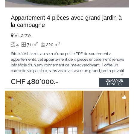
Appartement 4 pièces avec grand jardin à
la campagne
Villarzel
2
2
4
71 m
220 m
Situé à Villarzel, au sein d'une petite PPE de seulement 2
appartements, cet appartement de 4 pièces entièrement rénové
bénéficie d'un environnement calme et verdoyant. Il offre un
cadre de vie paisible, sans vis-à-vis, avec un grand jardin privatif
idéal pour profiter de l'extérieur. D'une surface d'environ 70 m²,
CHF 480'000.-
DEMANDE
il se compose de 3 chambres à coucher et allie confort moderne
D'INFOS
et qualité
...