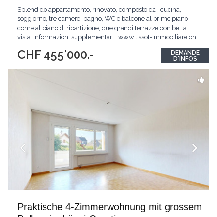
Splendido appartamento, rinovato, composto da : cucina,
soggiorno, tre camere, bagno, WC e balcone al primo piano
come al piano di ripartizione, due grandi terrazze con bella
vista. Informazioni supplementari : www.tissot-immobiliare.ch
Splendid Wohnung, renoviert, bestehend aus: Küche,
CHF 455'000.-
DEMANDE
Wohnzimmer, drei Schlafzimmer, Bad, WC und Balkon im
D'INFOS
ersten Stock als auf dem Boden der Aufschlüsselung,
...
Praktische 4-Zimmerwohnung mit grossem