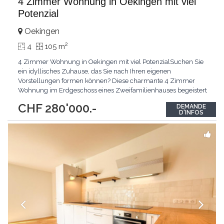
4 Zimmer Wohnung in Oekingen mit viel
Potenzial
Oekingen
2
4
105 m
4 Zimmer Wohnung in Oekingen mit viel PotenzialSuchen Sie
ein idyllisches Zuhause, das Sie nach Ihren eigenen
Vorstellungen formen können? Diese charmante 4 Zimmer
Wohnung im Erdgeschoss eines Zweifamilienhauses begeistert
durch ihre sehr ruhige Lage in Oekingen und wartet darauf, von
CHF 280'000.-
DEMANDE
Ihnen zum Leben erweckt zu werden. Die Top-Argumente für
D'INFOS
Ihr neues Zuhause Sehr ruhige Lage: Geniessen Sie die
wohltuende
...