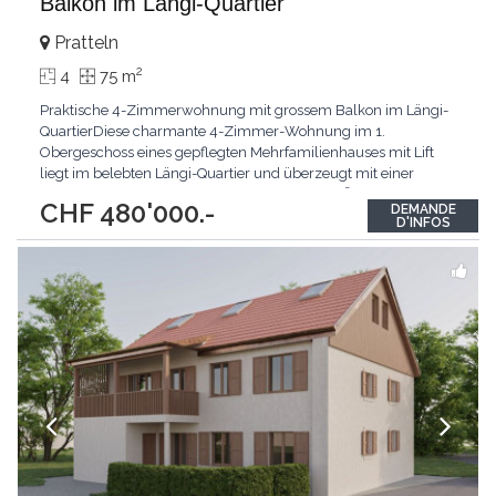
Balkon im Längi-Quartier
Pratteln
2
4
75 m
Praktische 4-Zimmerwohnung mit grossem Balkon im Längi-
QuartierDiese charmante 4-Zimmer-Wohnung im 1.
Obergeschoss eines gepflegten Mehrfamilienhauses mit Lift
liegt im belebten Längi-Quartier und überzeugt mit einer
durchdachten Raumaufteilung.Auf rund 75 m² Wohnfläche
CHF 480'000.-
DEMANDE
erwartet Sie ein grosszügiger Wohn- und Essbereich mit
D'INFOS
Zugang zum sonnigen Balkon und Blick auf der gepflegten
Gartenanlage.
...