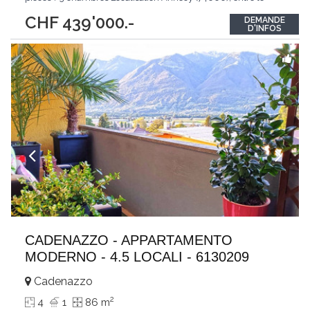
canal du Thiou et le centre-ville, dans un environnement calme,
CHF 439'000.-
DEMANDE
recherché et très central. À deux pas des commerces, écoles,
D'INFOS
transports,
...
CADENAZZO - APPARTAMENTO
MODERNO - 4.5 LOCALI - 6130209
Cadenazzo
2
4
1
86 m