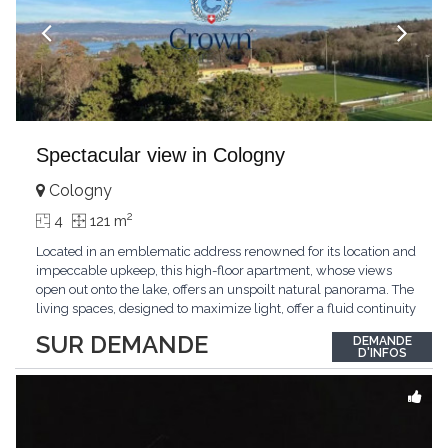
Spectacular view in Cologny
Cologny
2
4
121 m
Located in an emblematic address renowned for its location and
impeccable upkeep, this high-floor apartment, whose views
open out onto the lake, offers an unspoilt natural panorama. The
living spaces, designed to maximize light, offer a fluid continuity
between the interior and the landscape. The sleeping area
SUR DEMANDE
DEMANDE
comprises two bedrooms, each with its own bathroom,
D'INFOS
guaranteeing comfort and privacy. Private
...