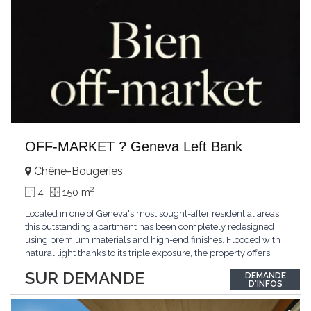
OFF-MARKET ? Geneva Left Bank
Chêne-Bougeries
2
4
150 m
Located in one of Geneva's most sought-after residential areas,
this outstanding apartment has been completely redesigned
using premium materials and high-end finishes. Flooded with
natural light thanks to its triple exposure, the property offers
generous living spaces, two bedrooms including a magnificent
SUR DEMANDE
DEMANDE
master suite, elegant reception areas, and a spacious terrace
D'INFOS
overlooking a peaceful and green
...