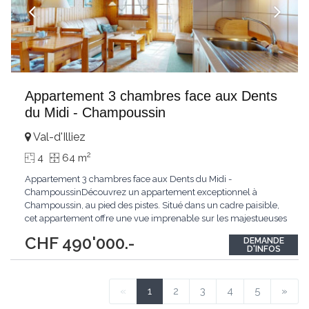
Appartement 3 chambres face aux Dents
du Midi - Champoussin
Val-d'Illiez
2
4
64 m
Appartement 3 chambres face aux Dents du Midi -
ChampoussinDécouvrez un appartement exceptionnel à
Champoussin, au pied des pistes. Situé dans un cadre paisible,
cet appartement offre une vue imprenable sur les majestueuses
Dents du Midi. Bénéficiant d'une exposition plein sud, il est
CHF 490'000.-
DEMANDE
baigné de lumière tout au long de la journée.Ce bien se
D'INFOS
distingue par l'utilisation de matériaux de qualité
...
«
1
2
3
4
5
»