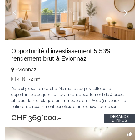
Opportunité d'investissement 5.53%
rendement brut à Evionnaz
Evionnaz
2
4
72 m
Rare objet sur le marché !Ne manquez pas cette belle
opportunité d'acquérir un charmant appartement de 4 pièces,
situé au dernier étage d'un immeuble en PPE de 3 niveaux. Le
bâtiment a récemment bénéficié d'une rénovation de son
isolation périphérique en 2025, améliorant ainsi son confort
CHF 369'000.-
DEMANDE
thermique et son efficacité énergétique.L'immeuble ne dispose
D'INFOS
pas d'ascenseur, ce qui représente
...