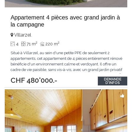
Appartement 4 pièces avec grand jardin à
la campagne
Villarzel
2
2
4
71 m
220 m
Situé à Villarzel, au sein d'une petite PPE de seulement 2
appartements, cet appartement de 4 pièces entièrement rénové
bénéficie d'un environnement calme et verdoyant. Il offre un
cadre de vie paisible, sans vis-à-vis, avec un grand jardin privatif
idéal pour profiter de l'extérieur. D'une surface d'environ 70 m²,
CHF 480'000.-
DEMANDE
il se compose de 3 chambres à coucher et allie confort moderne
D'INFOS
et qualité
...