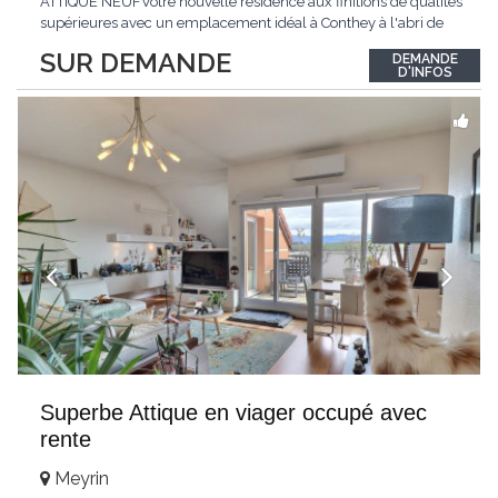
ATTIQUE NEUFVotre nouvelle résidence aux finitions de qualités
supérieures avec un emplacement idéal à Conthey à l'abri de
toutes nuisances tout en étant à proximité directe de toutes les
SUR DEMANDE
DEMANDE
commodités !LE PALLADIONouvelle résidence d'appartements
D'INFOS
haut de gamme située à
...
Superbe Attique en viager occupé avec
rente
Meyrin