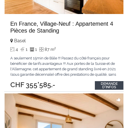
En France, Village-Neuf : Appartement 4
Pièces de Standing
Basel
2
4
1
1
87 m
A seulement 15min de Bâle !!! Passez du côté français pour
bénéficier de tarifs avantageux !!! Aux portes de la Suisse et de
l'Allemagne, cet appartement de grand standing livré en 2021
(sous garantie décennale) offre des prestations de qualité, sans
aucun travaux à prévoir. Composition du bien : - Espace de vie :
CHF 355'585.-
DEMANDE
50 m² lumineux (orientation Sud) avec cuisine ouverte
D'INFOS
entièrement
...