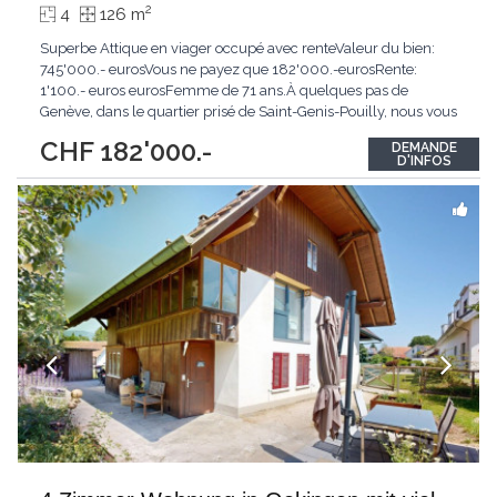
2
4
126 m
Superbe Attique en viager occupé avec renteValeur du bien:
745'000.- eurosVous ne payez que 182'000.-eurosRente:
1'100.- euros eurosFemme de 71 ans.À quelques pas de
Genève, dans le quartier prisé de Saint-Genis-Pouilly, nous vous
présentons un appartement de type 4 en viager occupé avec
CHF 182'000.-
DEMANDE
rente, une occasion unique pour un investissement patrimonial
D'INFOS
sécurisé et de qualité.Description du bien
...