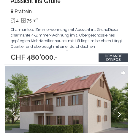
Aussicht ins Grüne
Pratteln
2
4
75 m
Charmante 4-Zimmerwohnung mit Aussicht ins GrüneDiese
charmante 4-Zimmer-Wohnung im 1. Obergeschoss eines
gepflegten Mehrfamilienhauses mit Lift liegt im belebten Längi-
Quartier und überzeugt mit einer durchdachten
Raumaufteilung.Auf rund 75 m² Wohnfläche erwartet Sie ein
CHF 480'000.-
DEMANDE
grosszügiger Wohn- und Essbereich mit Zugang zum sonnigen
D'INFOS
Balkon und Blick auf der gepflegten Gartenanlage. Die separate
Küche
...