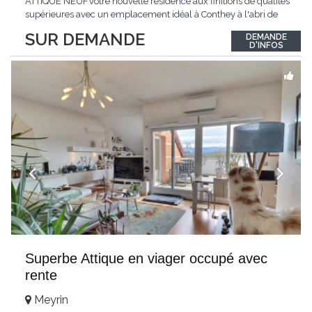
ATTIQUE NEUFVotre nouvelle résidence aux finitions de qualités
supérieures avec un emplacement idéal à Conthey à l'abri de
toutes nuisances tout en étant à proximité directe de toutes les
SUR DEMANDE
DEMANDE
commodités !LE PALLADIONouvelle résidence d'appartements
D'INFOS
haut de gamme située à
...
Superbe Attique en viager occupé avec
rente
Meyrin