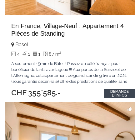
En France, Village-Neuf : Appartement 4
Pièces de Standing
Basel
2
4
1
1
87 m
A seulement 15min de Bâle !!! Passez du côté français pour
bénéficier de tarifs avantageux !!! Aux portes de la Suisse et de
l'Allemagne, cet appartement de grand standing livré en 2021
(sous garantie décennale) offre des prestations de qualité, sans
aucun travaux à prévoir. Composition du bien : - Espace de vie :
CHF 355'585.-
DEMANDE
50 m² lumineux (orientation Sud) avec cuisine ouverte
D'INFOS
entièrement
...