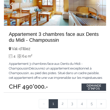
Appartement 3 chambres face aux Dents
du Midi - Champoussin
Val-d'Illiez
2
4
64 m
Appartement 3 chambres face aux Dents du Midi -
ChampoussinDécouvrez un appartement exceptionnel à
Champoussin, au pied des pistes. Situé dans un cadre paisible,
cet appartement offre une vue imprenable sur les majestueuses
Dents du Midi. Bénéficiant d'une exposition plein sud, il est
CHF 490'000.-
DEMANDE
baigné de lumière tout au long de la journée.Ce bien se
D'INFOS
distingue par l'utilisation de matériaux de qualité
...
«
1
2
3
4
5
»