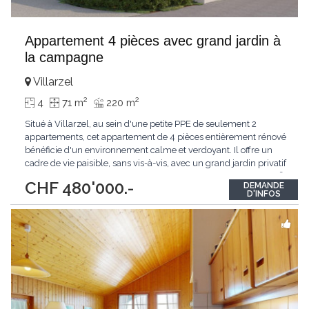
Appartement 4 pièces avec grand jardin à
la campagne
Villarzel
2
2
4
71 m
220 m
Situé à Villarzel, au sein d'une petite PPE de seulement 2
appartements, cet appartement de 4 pièces entièrement rénové
bénéficie d'un environnement calme et verdoyant. Il offre un
cadre de vie paisible, sans vis-à-vis, avec un grand jardin privatif
idéal pour profiter de l'extérieur. D'une surface d'environ 70 m²,
CHF 480'000.-
DEMANDE
il se compose de 3 chambres à coucher et allie confort moderne
D'INFOS
et qualité
...