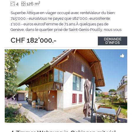
2
4
126 m
Superbe Attique en viager occupé avec renteValeur du bien:
745'000.- eurosVous ne payez que 182'000.-eurosRente:
1'100.- euros eurosFemme de 71 ans.À quelques pas de
Genève, dans le quartier prisé de Saint-Genis-Pouilly, nous vous
présentons un appartement de type 4 en viager occupé avec
CHF 182'000.-
DEMANDE
rente, une occasion unique pour un investissement patrimonial
D'INFOS
sécurisé et de qualité.Description du bien
...