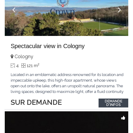
Spectacular view in Cologny
Cologny
2
4
121 m
Located in an emblematic address renowned for its location and
impeccable upkeep, this high-floor apartment, whose views
open out onto the lake, offers an unspoilt natural panorama. The
living spaces, designed to maximize light, offer a fluid continuity
between the interior and the landscape. The sleeping area
SUR DEMANDE
DEMANDE
comprises two bedrooms, each with its own bathroom,
D'INFOS
guaranteeing comfort and privacy. Private
...