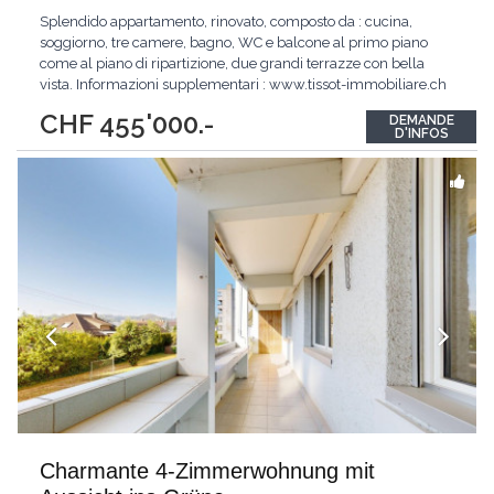
Splendido appartamento, rinovato, composto da : cucina,
soggiorno, tre camere, bagno, WC e balcone al primo piano
come al piano di ripartizione, due grandi terrazze con bella
vista. Informazioni supplementari : www.tissot-immobiliare.ch
Splendid Wohnung, renoviert, bestehend aus: Küche,
CHF 455'000.-
DEMANDE
Wohnzimmer, drei Schlafzimmer, Bad, WC und Balkon im
D'INFOS
ersten Stock als auf dem Boden der Aufschlüsselung,
...
Charmante 4-Zimmerwohnung mit