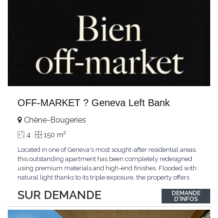
OFF-MARKET ? Geneva Left Bank
Chêne-Bougeries
2
4
150 m
Located in one of Geneva's most sought-after residential areas,
this outstanding apartment has been completely redesigned
using premium materials and high-end finishes. Flooded with
natural light thanks to its triple exposure, the property offers
generous living spaces, two bedrooms including a magnificent
SUR DEMANDE
DEMANDE
master suite, elegant reception areas, and a spacious terrace
D'INFOS
overlooking a peaceful and green
...