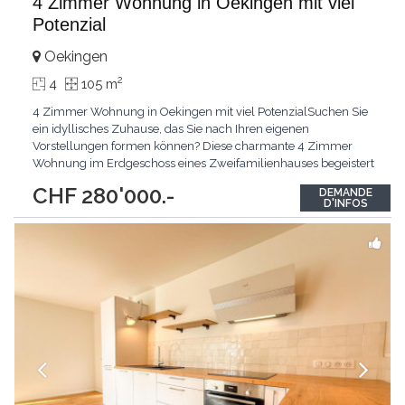
4 Zimmer Wohnung in Oekingen mit viel
Potenzial
Oekingen
2
4
105 m
4 Zimmer Wohnung in Oekingen mit viel PotenzialSuchen Sie
ein idyllisches Zuhause, das Sie nach Ihren eigenen
Vorstellungen formen können? Diese charmante 4 Zimmer
Wohnung im Erdgeschoss eines Zweifamilienhauses begeistert
durch ihre sehr ruhige Lage in Oekingen und wartet darauf, von
CHF 280'000.-
DEMANDE
Ihnen zum Leben erweckt zu werden. Die Top-Argumente für
D'INFOS
Ihr neues Zuhause Sehr ruhige Lage: Geniessen Sie die
wohltuende
...