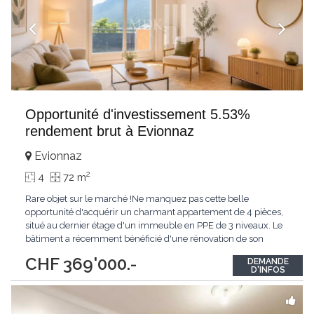
Opportunité d'investissement 5.53%
rendement brut à Evionnaz
Evionnaz
2
4
72 m
Rare objet sur le marché !Ne manquez pas cette belle
opportunité d'acquérir un charmant appartement de 4 pièces,
situé au dernier étage d'un immeuble en PPE de 3 niveaux. Le
bâtiment a récemment bénéficié d'une rénovation de son
isolation périphérique en 2025, améliorant ainsi son confort
CHF 369'000.-
DEMANDE
thermique et son efficacité énergétique.L'immeuble ne dispose
D'INFOS
pas d'ascenseur, ce qui représente
...