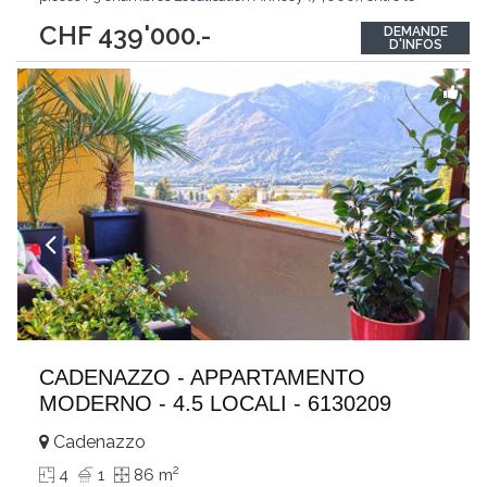
canal du Thiou et le centre-ville, dans un environnement calme,
CHF 439'000.-
DEMANDE
recherché et très central. À deux pas des commerces, écoles,
D'INFOS
transports,
...
CADENAZZO - APPARTAMENTO
MODERNO - 4.5 LOCALI - 6130209
Cadenazzo
2
4
1
86 m