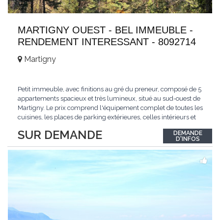
MARTIGNY OUEST - BEL IMMEUBLE -
RENDEMENT INTERESSANT - 8092714
Martigny
Petit immeuble, avec finitions au gré du preneur, composé de 5
appartements spacieux et très lumineux, situé au sud-ouest de
Martigny. Le prix comprend l'équipement complet de toutes les
cuisines, les places de parking extérieures, celles intérieurs et
les espaces de stockage privé, sans oublier un beau jardin. Une
SUR DEMANDE
DEMANDE
opportunité exclusive avec un rendement intéressant. Plus
D'INFOS
d'informations
...