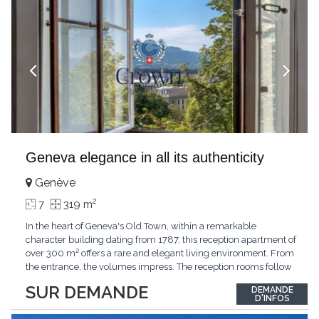
Geneva elegance in all its authenticity
Genève
2
7
319 m
In the heart of Geneva's Old Town, within a remarkable
character building dating from 1787, this reception apartment of
over 300 m² offers a rare and elegant living environment. From
the entrance, the volumes impress. The reception rooms follow
one after the other in harmony, revealing the nobility of the
SUR DEMANDE
DEMANDE
period architecture. High ceilings, finely crafted stuccoes,
D'INFOS
moldings, woodwork, old fireplaces,
...