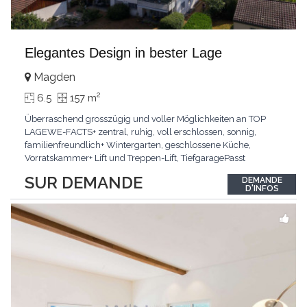
Elegantes Design in bester Lage
Magden
2
6.5
157 m
Überraschend grosszügig und voller Möglichkeiten an TOP
LAGEWE-FACTS+ zentral, ruhig, voll erschlossen, sonnig,
familienfreundlich+ Wintergarten, geschlossene Küche,
Vorratskammer+ Lift und Treppen-Lift, TiefgaragePasst
für:Paare, Familien, Singles,KLARTEXT: Offener Living und
SUR DEMANDE
DEMANDE
Wintergarten schaffen ein lichtdurchflutetes
D'INFOS
Wunder.Interessiert? JETZT anrufen: +41 76 507 21 32