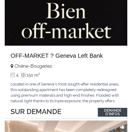
OFF-MARKET ? Geneva Left Bank
Chêne-Bougeries
2
4
150 m
Located in one of Geneva's most sought-after residential areas,
this outstanding apartment has been completely redesigned
using premium materials and high-end finishes. Flooded with
natural light thanks to its triple exposure, the property offers
generous living spaces, two bedrooms including a magnificent
SUR DEMANDE
DEMANDE
master suite, elegant reception areas, and a spacious terrace
D'INFOS
overlooking a peaceful and green
...