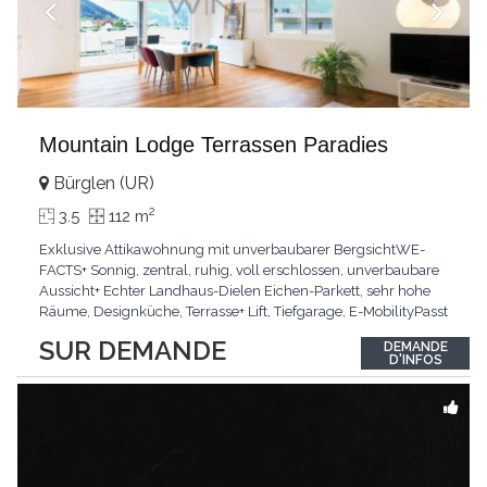
Mountain Lodge Terrassen Paradies
Bürglen (UR)
2
3.5
112 m
Exklusive Attikawohnung mit unverbaubarer BergsichtWE-
FACTS+ Sonnig, zentral, ruhig, voll erschlossen, unverbaubare
Aussicht+ Echter Landhaus-Dielen Eichen-Parkett, sehr hohe
Räume, Designküche, Terrasse+ Lift, Tiefgarage, E-MobilityPasst
für:Käufer, die Ruhe und Privatsphäre suchen mit Sinn für
SUR DEMANDE
DEMANDE
ArchitekturKLARTEXT: Grosszügig, sonnig und kompromisslos
D'INFOS
hochwertig mit Logenplatz.Interessiert?
...