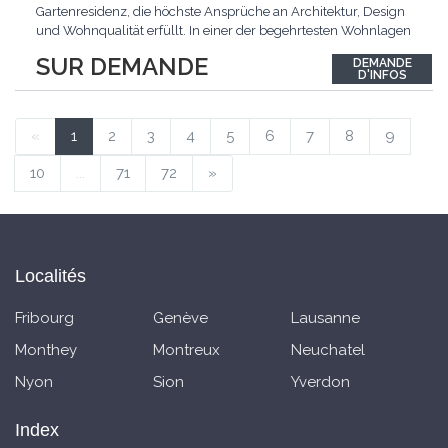
Gartenresidenz, die höchste Ansprüche an Architektur, Design
und Wohnqualität erfüllt. In einer der begehrtesten Wohnlagen
der Schweiz, im steuergünstigen Bäch SZ, erwartet Sie ein
SUR DEMANDE
DEMANDE
exklusives Zuhause mit über 230 m² Wohnfläche, das
D'INFOS
Grosszügigkeit, Privatsphäre und zeitlose Eleganz auf
einzigartige
...
«
1
2
3
4
5
6
7
8
9
10
...
71
72
»
Localités
Fribourg
Genève
Lausanne
Monthey
Montreux
Neuchatel
Nyon
Sion
Yverdon
Index