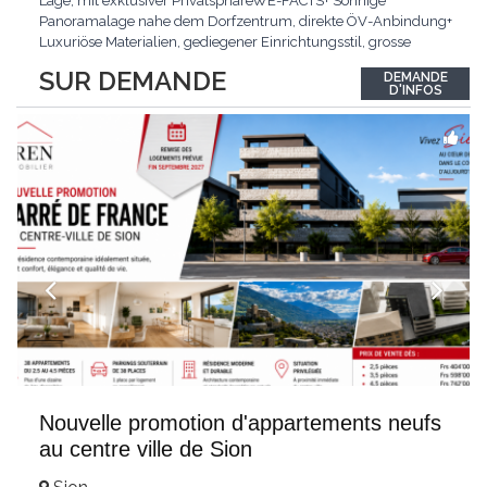
Lage, mit exklusiver PrivatsphäreWE-FACTS+ Sonnige
Panoramalage nahe dem Dorfzentrum, direkte ÖV-Anbindung+
Luxuriöse Materialien, gediegener Einrichtungsstil, grosse
bodentiefe Fenster+ Tiefgarage inklusive, Lift, Skiraum,
SUR DEMANDE
DEMANDE
gemeinschaftliche WaschküchePasst für:Geniesser von
D'INFOS
Weitblick und gehobenem WohnkomfortDie Wohnung wird
hochwertig
...
Nouvelle promotion d'appartements neufs
au centre ville de Sion