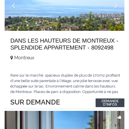
DANS LES HAUTEURS DE MONTREUX -
SPLENDIDE APPARTEMENT - 8092498
Montreux
Rare sur le marché, spacieux duplex de plus de 170m2 profitant
d'une belle suite parentale à l'étage, une jolie terrasse avec vue
échappée sur le lac. Environnement calme dans les hauteurs
de Montreux. Places de parc à disposition. Opportunité à ne pas
manquer. Plus d'informations : www.tissot-immobilier.ch Selten
SUR DEMANDE
DEMANDE
auf dem Markt, geräumiges Duplex von mehr als 170m2 mit
D'INFOS
einer schönen
...