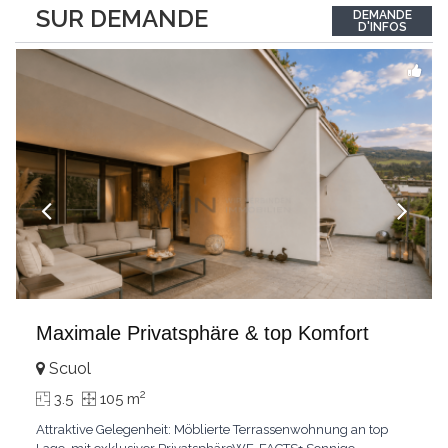
between the interior and the landscape. The sleeping area
SUR DEMANDE
DEMANDE
comprises two bedrooms, each with its own bathroom,
D'INFOS
guaranteeing comfort and privacy. Private
...
Maximale Privatsphäre & top Komfort
Scuol
2
3.5
105 m
Attraktive Gelegenheit: Möblierte Terrassenwohnung an top