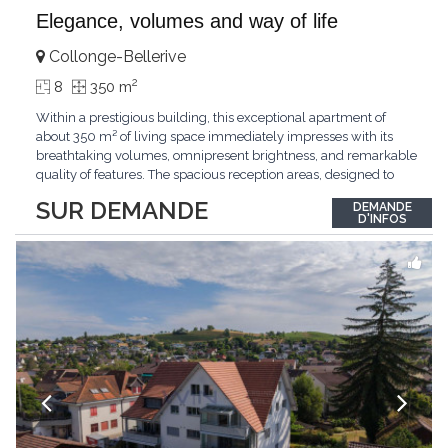
Elegance, volumes and way of life
Collonge-Bellerive
2
8
350 m
Within a prestigious building, this exceptional apartment of
about 350 m² of living space immediately impresses with its
breathtaking volumes, omnipresent brightness, and remarkable
quality of features. The spacious reception areas, designed to
receive guests elegantly, generously open onto magnificent
SUR DEMANDE
DEMANDE
outdoor spaces bathed in greenery. The bedrooms also have
D'INFOS
direct access to the outdoors, offering
...