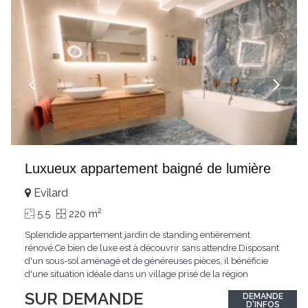
Luxueux appartement baigné de lumière
Evilard
2
5.5
220 m
Splendide appartement jardin de standing entièrement
rénové.Ce bien de luxe est à découvrir sans attendre.Disposant
d'un sous-sol aménagé et de généreuses pièces, il bénéficie
d'une situation idéale dans un village prisé de la région
biennoise.Un ensoleillement optimal lui offre une luminosité
SUR DEMANDE
DEMANDE
hors du commun tout au long de la journée.Points forts:4
D'INFOS