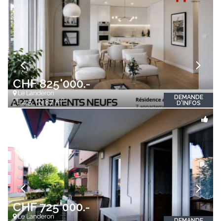
CHF 825'000.-
Le Landeron
DEMANDE
2
4.5
87 m
D'INFOS
CHF 725'000.-
Le Landeron
DEMANDE