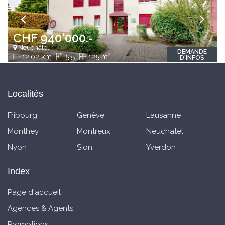
CHF 940'000.-
Neuchâtel
DEMANDE
2
12.02 km
5.5
125 m
D'INFOS
Localités
Fribourg
Genève
Lausanne
Monthey
Montreux
Neuchatel
Nyon
Sion
Yverdon
Index
Page d'accueil
Agences & Agents
Promotions