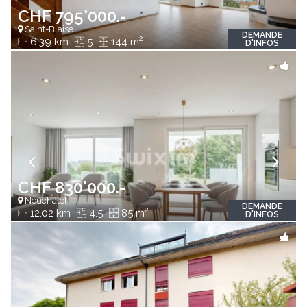
CHF 795'000.-
Saint-Blaise
DEMANDE
2
6.39 km
5
144 m
D'INFOS
CHF 830'000.-
Neuchâtel
DEMANDE
2
12.02 km
4.5
85 m
D'INFOS