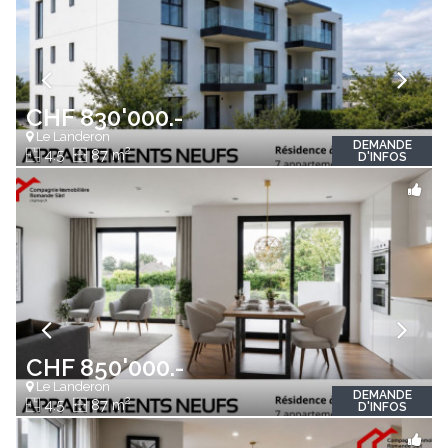
CHF 830'000.-
Le Landeron
DEMANDE
2
4.5
87 m
D'INFOS
CHF 850'000.-
Le Landeron
DEMANDE
2
4.5
87 m
D'INFOS