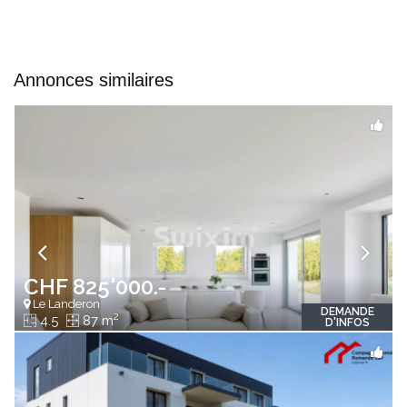
Annonces similaires
CHF 825'000.-
Le Landeron
DEMANDE
2
4.5
87 m
D'INFOS