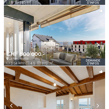
2
6
140 m
D'INFOS
CHF 800'000.-
La Neuveville
DEMANDE
2
3.54 km
4.5
109 m
D'INFOS