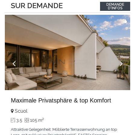
between the interior and the landscape. The sleeping area
SUR DEMANDE
DEMANDE
comprises two bedrooms, each with its own bathroom,
D'INFOS
guaranteeing comfort and privacy. Private
...
Maximale Privatsphäre & top Komfort
Scuol
2
3.5
105 m
Attraktive Gelegenheit: Möblierte Terrassenwohnung an top