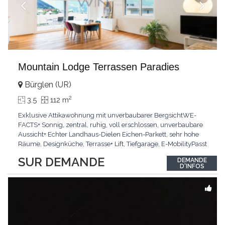
Mountain Lodge Terrassen Paradies
Bürglen (UR)
2
3.5
112 m
Exklusive Attikawohnung mit unverbaubarer BergsichtWE-
FACTS+ Sonnig, zentral, ruhig, voll erschlossen, unverbaubare
Aussicht+ Echter Landhaus-Dielen Eichen-Parkett, sehr hohe
Räume, Designküche, Terrasse+ Lift, Tiefgarage, E-MobilityPasst
für:Käufer, die Ruhe und Privatsphäre suchen mit Sinn für
SUR DEMANDE
DEMANDE
ArchitekturKLARTEXT: Grosszügig, sonnig und kompromisslos
D'INFOS
hochwertig mit Logenplatz.Interessiert?
...