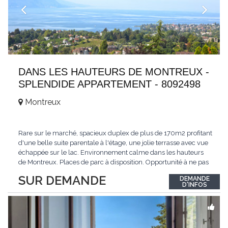
DANS LES HAUTEURS DE MONTREUX -
SPLENDIDE APPARTEMENT - 8092498
Montreux
Rare sur le marché, spacieux duplex de plus de 170m2 profitant
d'une belle suite parentale à l'étage, une jolie terrasse avec vue
échappée sur le lac. Environnement calme dans les hauteurs
de Montreux. Places de parc à disposition. Opportunité à ne pas
manquer. Plus d'informations : www.tissot-immobilier.ch Selten
SUR DEMANDE
DEMANDE
auf dem Markt, geräumiges Duplex von mehr als 170m2 mit
D'INFOS
einer schönen
...