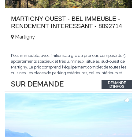
MARTIGNY OUEST - BEL IMMEUBLE -
RENDEMENT INTERESSANT - 8092714
Martigny
Petit immeuble, avec finitions au gré du preneur, composé de 5
appartements spacieux et très lumineux, situé au sud-ouest de
Martigny. Le prix comprend l'équipement complet de toutes les
cuisines, les places de parking extérieures, celles intérieurs et
les espaces de stockage privé, sans oublier un beau jardin. Une
SUR DEMANDE
DEMANDE
opportunité exclusive avec un rendement intéressant. Plus
D'INFOS
d'informations
...