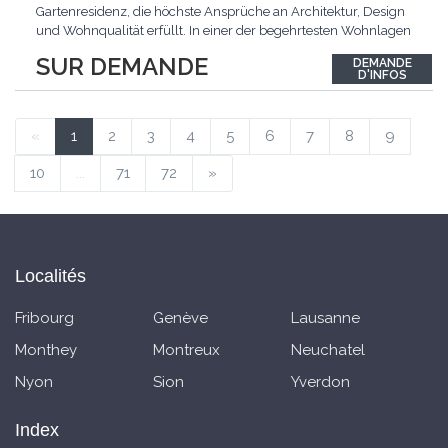
Gartenresidenz, die höchste Ansprüche an Architektur, Design
und Wohnqualität erfüllt. In einer der begehrtesten Wohnlagen
der Schweiz, im steuergünstigen Bäch SZ, erwartet Sie ein
SUR DEMANDE
DEMANDE
exklusives Zuhause mit über 230 m² Wohnfläche, das
D'INFOS
Grosszügigkeit, Privatsphäre und zeitlose Eleganz auf
einzigartige
...
«
1
2
3
4
5
6
7
8
9
10
...
71
72
»
Localités
Fribourg
Genève
Lausanne
Monthey
Montreux
Neuchatel
Nyon
Sion
Yverdon
Index