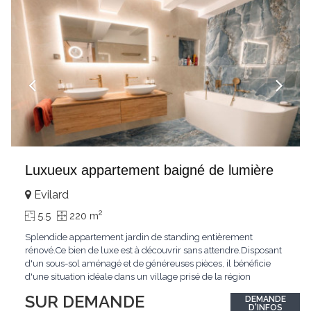
Luxueux appartement baigné de lumière
Evilard
2
5.5
220 m
Splendide appartement jardin de standing entièrement
rénové.Ce bien de luxe est à découvrir sans attendre.Disposant
d'un sous-sol aménagé et de généreuses pièces, il bénéficie
d'une situation idéale dans un village prisé de la région
biennoise.Un ensoleillement optimal lui offre une luminosité
SUR DEMANDE
DEMANDE
hors du commun tout au long de la journée.Points forts:4
D'INFOS