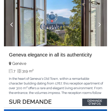
Geneva elegance in all its authenticity
Genève
2
7
319 m
In the heart of Geneva's Old Town, within a remarkable
character building dating from 1787, this reception apartment of
over 300 m² offers a rare and elegant living environment. From
the entrance, the volumes impress. The reception rooms follow
one after the other in harmony, revealing the nobility of the
SUR DEMANDE
DEMANDE
period architecture. High ceilings, finely crafted stuccoes,
D'INFOS
moldings, woodwork, old fireplaces,
...