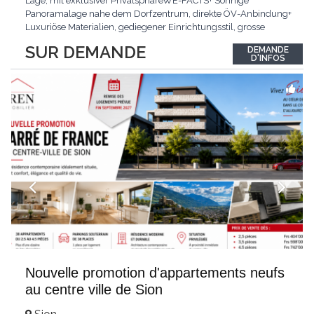
Lage, mit exklusiver PrivatsphäreWE-FACTS+ Sonnige
Panoramalage nahe dem Dorfzentrum, direkte ÖV-Anbindung+
Luxuriöse Materialien, gediegener Einrichtungsstil, grosse
bodentiefe Fenster+ Tiefgarage inklusive, Lift, Skiraum,
SUR DEMANDE
DEMANDE
gemeinschaftliche WaschküchePasst für:Geniesser von
D'INFOS
Weitblick und gehobenem WohnkomfortDie Wohnung wird
hochwertig
...
Nouvelle promotion d'appartements neufs
au centre ville de Sion