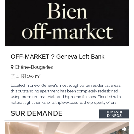
OFF-MARKET ? Geneva Left Bank
Chêne-Bougeries
2
4
150 m
Located in one of Geneva's most sought-after residential areas,
this outstanding apartment has been completely redesigned
using premium materials and high-end finishes. Flooded with
natural light thanks to its triple exposure, the property offers
generous living spaces, two bedrooms including a magnificent
SUR DEMANDE
DEMANDE
master suite, elegant reception areas, and a spacious terrace
D'INFOS
overlooking a peaceful and green
...