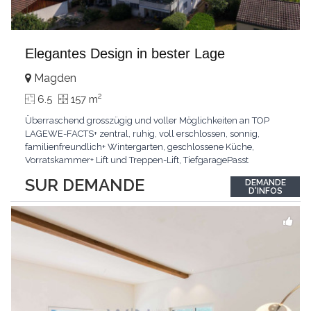
Elegantes Design in bester Lage
Magden
2
6.5
157 m
Überraschend grosszügig und voller Möglichkeiten an TOP
LAGEWE-FACTS+ zentral, ruhig, voll erschlossen, sonnig,
familienfreundlich+ Wintergarten, geschlossene Küche,
Vorratskammer+ Lift und Treppen-Lift, TiefgaragePasst
für:Paare, Familien, Singles,KLARTEXT: Offener Living und
SUR DEMANDE
DEMANDE
Wintergarten schaffen ein lichtdurchflutetes
D'INFOS
Wunder.Interessiert? JETZT anrufen: +41 76 507 21 32