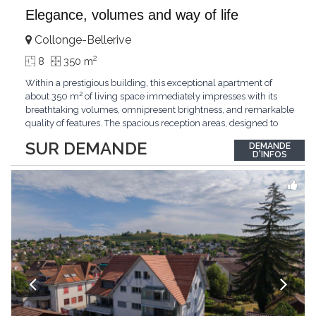
Elegance, volumes and way of life
Collonge-Bellerive
2
8
350 m
Within a prestigious building, this exceptional apartment of
about 350 m² of living space immediately impresses with its
breathtaking volumes, omnipresent brightness, and remarkable
quality of features. The spacious reception areas, designed to
receive guests elegantly, generously open onto magnificent
SUR DEMANDE
DEMANDE
outdoor spaces bathed in greenery. The bedrooms also have
D'INFOS
direct access to the outdoors, offering
...