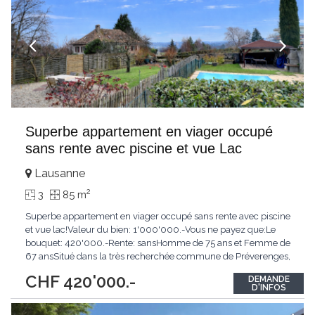
Superbe appartement en viager occupé
sans rente avec piscine et vue Lac
Lausanne
2
3
85 m
Superbe appartement en viager occupé sans rente avec piscine
et vue lac!Valeur du bien: 1'000'000.-Vous ne payez que:Le
bouquet: 420'000.-Rente: sansHomme de 75 ans et Femme de
67 ansSitué dans la très recherchée commune de Préverenges,
à deux pas du lac Léman, découvrez ce bel appartement en
CHF 420'000.-
DEMANDE
rez-de-jardin, proposé en viager, alliant confort, sérénité et
D'INFOS
opportunité patrimoniale.L'appartement
...