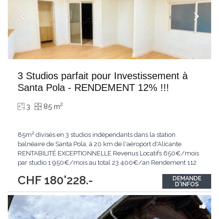
3 Studios parfait pour Investissement à
Santa Pola - RENDEMENT 12% !!!
2
3
85 m
85m² divisés en 3 studios indépendants dans la station
balnéaire de Santa Pola, à 20 km de l'aéroport d'Alicante.
RENTABILITÉ EXCEPTIONNELLE Revenus Locatifs 650€/mois
par studio 1 950€/mois au total 23 400€/an Rendement 112
brut annuel - bien supérieur à la moyenne locale de 4-5% Un
CHF 180'228.-
DEMANDE
studio dispose d'un balcon avec vue mer, un atout majeur pour
D'INFOS
la location. 🏠 CARACTÉRISTIQUES État
...