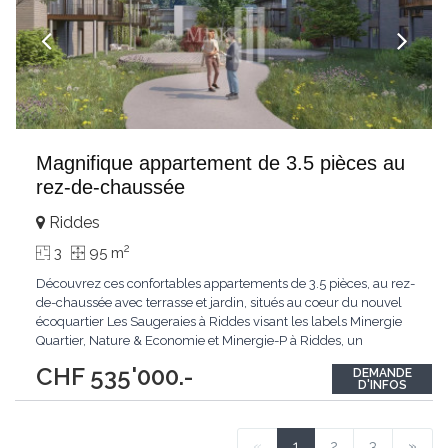
Magnifique appartement de 3.5 pièces au
rez-de-chaussée
Riddes
2
3
95 m
Découvrez ces confortables appartements de 3.5 pièces, au rez-
de-chaussée avec terrasse et jardin, situés au coeur du nouvel
écoquartier Les Saugeraies à Riddes visant les labels Minergie
Quartier, Nature & Economie et Minergie-P à Riddes, un
environnement moderne, durable et pensé pour le bien-être au
CHF 535'000.-
DEMANDE
quotidien.Les aménagements extérieurs du quartier sont au
D'INFOS
coeur du projet accueillant
...
«
1
2
3
»