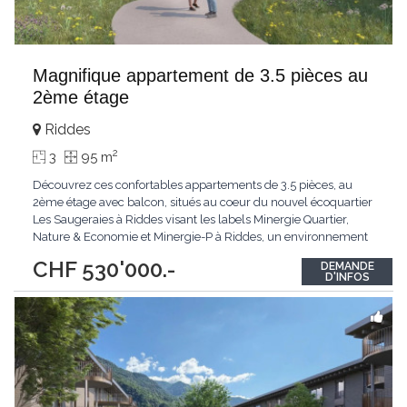
Magnifique appartement de 3.5 pièces au
2ème étage
Riddes
2
3
95 m
Découvrez ces confortables appartements de 3.5 pièces, au
2ème étage avec balcon, situés au coeur du nouvel écoquartier
Les Saugeraies à Riddes visant les labels Minergie Quartier,
Nature & Economie et Minergie-P à Riddes, un environnement
moderne, durable et pensé pour le bien-être au quotidien.Les
CHF 530'000.-
DEMANDE
aménagements extérieurs du quartier sont au coeur du projet
D'INFOS
accueillant un parc ouvert au
...