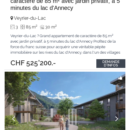
caractère de 85 m² avec jardin privatif, à 5
minutes du lac d'Annecy
Veyrier-du-Lac
2
2
3
85 m
30 m
Veyrier-du-Lac ? Grand appartement de caractère de 85 m²
avec jardin privatif, à 5 minutes du lac d'Annecy Profitez de la
force du franc suisse pour acquérir une véritable pépite
immobilière sur les rives du lac d'Annecy, dans l'un des villages
les plus prestigieux de Haute-Savoie. Situé à Veyrier-du-Lac, à
CHF 525'200.-
DEMANDE
seulement quelques minutes de Annecy et à environ 45
D'INFOS
minutes de Genève, ce
...