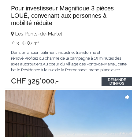
Pour investisseur Magnifique 3 pièces
LOUÉ, convenant aux personnes à
mobilité réduite
Les Ponts-de-Martel
2
3
87 m
Dans un ancien bâtiment industriel transformé et
rénové.Profitez du charme de la campagne à 15 minutes des
axes autoroutiers.Au coeur du village des Ponts-de-Martel, cette
belle Résidence à la rue de la Promenade, prend place avec
harmonie dans la magnifique Vallée des Ponts, vous offrant une
CHF 325'000.-
DEMANDE
superbe vue sur le Creux-du Van, la nature, les Tourbières et les
D'INFOS
forêts environnantes. La transformation
...