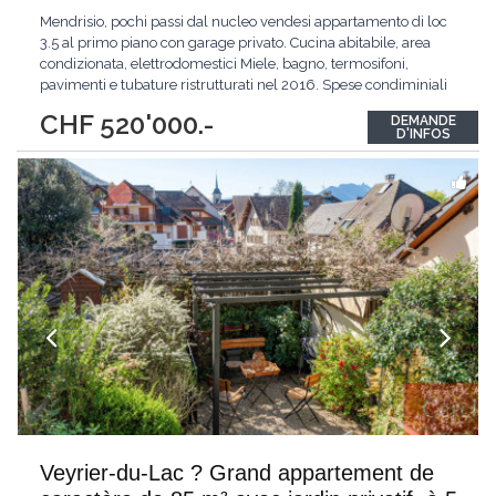
Mendrisio, pochi passi dal nucleo vendesi appartamento di loc
3.5 al primo piano con garage privato. Cucina abitabile, area
condizionata, elettrodomestici Miele, bagno, termosifoni,
pavimenti e tubature ristrutturati nel 2016. Spese condiminiali
basse, stabile ben tenuto. Finestre in pvc. Fognature e piazzale
CHF 520'000.-
DEMANDE
eseguite. Tetto in ottimo stato. Bagno e pavimenti
D'INFOS
completamente ristrutturato nel 2016.
...
Veyrier-du-Lac ? Grand appartement de