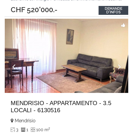
durable et pensé pour le bien-être au quotidien.Les
CHF 520'000.-
DEMANDE
aménagements extérieurs du quartier sont au coeur du projet
D'INFOS
accueillant un parc ouvert au
...
MENDRISIO - APPARTAMENTO - 3.5
LOCALI - 6130516
Mendrisio
2
3
1
100 m