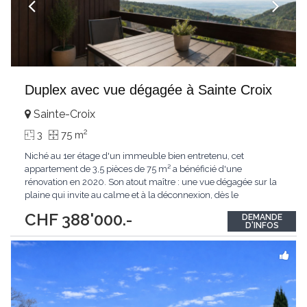
Duplex avec vue dégagée à Sainte Croix
Sainte-Croix
2
3
75 m
Niché au 1er étage d'un immeuble bien entretenu, cet
appartement de 3,5 pièces de 75 m² a bénéficié d'une
rénovation en 2020. Son atout maître : une vue dégagée sur la
plaine qui invite au calme et à la déconnexion, dès le
salon.Caractéristiques du bien :Type de bien : Appartement
CHF 388'000.-
DEMANDE
duplexCommune : 1450 Sainte-Croix (VD) Surface habitable : 75
D'INFOS
m² Nombre de pièces : 3,5 pièces Étage
...