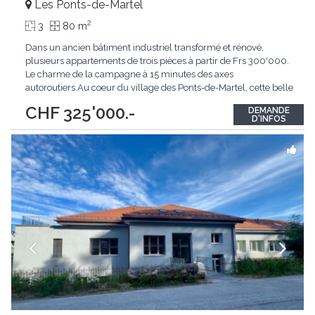
Les Ponts-de-Martel
2
3
80 m
Dans un ancien bâtiment industriel transformé et rénové,
plusieurs appartements de trois pièces à partir de Frs 300'000.
Le charme de la campagne à 15 minutes des axes
autoroutiers.Au coeur du village des Ponts-de-Martel, cette belle
Résidence à la rue de la Promenade, prend place avec
CHF 325'000.-
DEMANDE
harmonie dans la magnifique Vallée des Ponts, vous offrant une
D'INFOS
superbe vue sur le Creux-du Van, la nature,
...