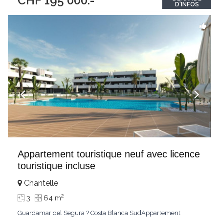
CHF 195'000.-
copropriété, l'appartement principal du rez est un 2,5 pièces,
D'INFOS
avec une grande cave au sous-sol
...
Appartement touristique neuf avec licence
touristique incluse
Chantelle
2
3
64 m
Guardamar del Segura ? Costa Blanca SudAppartement