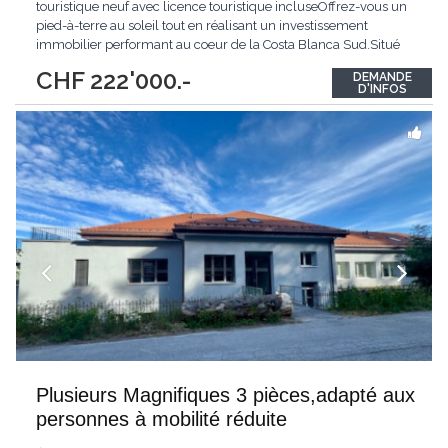
touristique neuf avec licence touristique incluseOffrez-vous un
pied-à-terre au soleil tout en réalisant un investissement
immobilier performant au coeur de la Costa Blanca Sud.Situé
dans le quartier recherché d'El Raso à Guardamar del Segura,
CHF 222'000.-
DEMANDE
cet appartement neuf bénéficie d'un emplacement privilégié à
D'INFOS
seulement 50 mètres de la Laguna de
...
Plusieurs Magnifiques 3 pièces,adapté aux
personnes à mobilité réduite