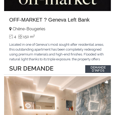
OFF-MARKET ? Geneva Left Bank
Chêne-Bougeries
2
4
150 m
Located in one of Geneva's most sought-after residential areas,
this outstanding apartment has been completely redesigned
using premium materials and high-end finishes. Flooded with
natural light thanks to its triple exposure, the property offers
generous living spaces, two bedrooms including a magnificent
SUR DEMANDE
DEMANDE
master suite, elegant reception areas, and a spacious terrace
D'INFOS
overlooking a peaceful and green
...