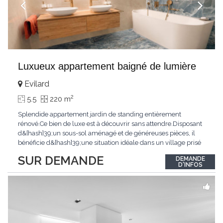
Luxueux appartement baigné de lumière
Evilard
2
5.5
220 m
Splendide appartement jardin de standing entièrement
rénové.Ce bien de luxe est à découvrir sans attendre.Disposant
d&[hash]39;un sous-sol aménagé et de généreuses pièces, il
bénéficie d&[hash]39;une situation idéale dans un village prisé
de la région biennoise.Un ensoleillement optimal lui offre une
SUR DEMANDE
DEMANDE
luminosité hors du commun tout au long de la journée.Points
D'INFOS
forts:4 grandes chambresUn
...