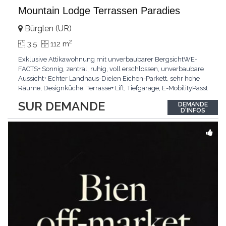
Mountain Lodge Terrassen Paradies
Bürglen (UR)
2
3.5
112 m
Exklusive Attikawohnung mit unverbaubarer BergsichtWE-
FACTS+ Sonnig, zentral, ruhig, voll erschlossen, unverbaubare
Aussicht+ Echter Landhaus-Dielen Eichen-Parkett, sehr hohe
Räume, Designküche, Terrasse+ Lift, Tiefgarage, E-MobilityPasst
für:Käufer, die Ruhe und Privatsphäre suchen mit Sinn für
SUR DEMANDE
DEMANDE
ArchitekturKLARTEXT: Grosszügig, sonnig und kompromisslos
D'INFOS
hochwertig mit Logenplatz.Interessiert?
...