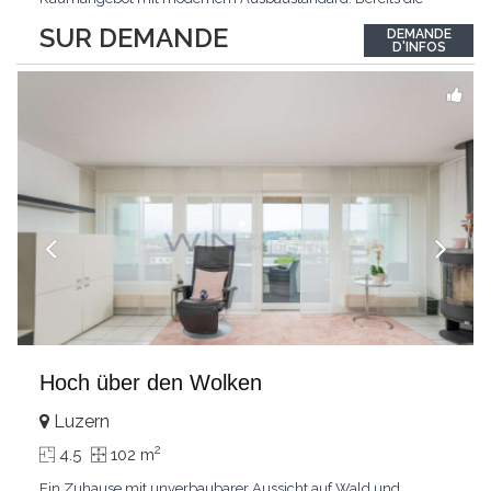
Ankunft gestaltet sich äusserst komfortabel: Der direkte
SUR DEMANDE
DEMANDE
Wohnungszugang mit dem Lift führt Sie bequem und diskret
D'INFOS
direkt in Ihr neues Zuhause.Das Zentrum der Wohnung bildet
der
...
Hoch über den Wolken
Luzern
2
4.5
102 m
Ein Zuhause mit unverbaubarer Aussicht auf Wald und