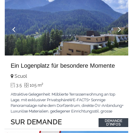
Ein Logenplatz für besondere Momente
Scuol
2
3.5
105 m
Attraktive Gelegenheit: Möblierte Terrassenwohnung an top
Lage, mit exklusiver PrivatsphäreWE-FACTS+ Sonnige
Panoramalage nahe dem Dorfzentrum, direkte ÖV-Anbindung+
Luxuriöse Materialien, gediegener Einrichtungsstil, grosse
bodentiefe Fenster+ Tiefgarage inklusive, Lift, Skiraum,
SUR DEMANDE
DEMANDE
gemeinschaftliche WaschküchePasst für:Geniesser von
D'INFOS
Weitblick und gehobenem WohnkomfortDie Wohnung wird