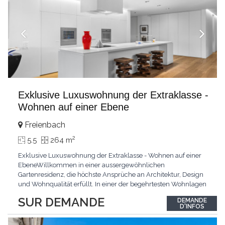
Exklusive Luxuswohnung der Extraklasse -
Wohnen auf einer Ebene
Freienbach
2
5.5
264 m
Exklusive Luxuswohnung der Extraklasse - Wohnen auf einer
EbeneWillkommen in einer aussergewöhnlichen
Gartenresidenz, die höchste Ansprüche an Architektur, Design
und Wohnqualität erfüllt. In einer der begehrtesten Wohnlagen
der Schweiz, im steuergünstigen Bäch SZ, erwartet Sie ein
SUR DEMANDE
DEMANDE
exklusives Zuhause mit über 230 m² Wohnfläche, das
D'INFOS
Grosszügigkeit, Privatsphäre und zeitlose Eleganz auf
einzigartige
...