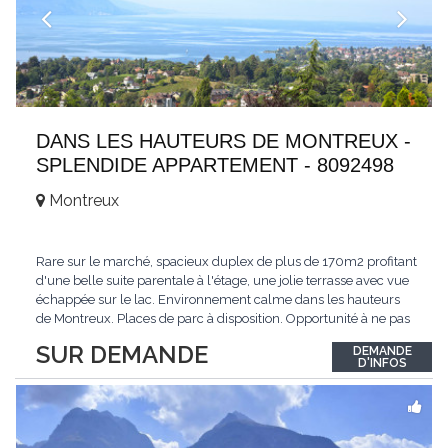
DANS LES HAUTEURS DE MONTREUX -
SPLENDIDE APPARTEMENT - 8092498
Montreux
Rare sur le marché, spacieux duplex de plus de 170m2 profitant
d'une belle suite parentale à l'étage, une jolie terrasse avec vue
échappée sur le lac. Environnement calme dans les hauteurs
de Montreux. Places de parc à disposition. Opportunité à ne pas
manquer. Plus d'informations : www.tissot-immobilier.ch Selten
SUR DEMANDE
DEMANDE
auf dem Markt, geräumiges Duplex von mehr als 170m2 mit
D'INFOS
einer schönen
...