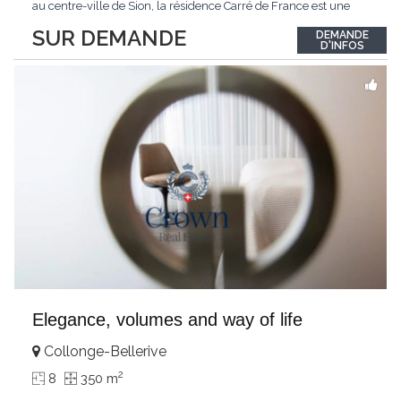
au centre-ville de Sion, la résidence Carré de France est une
nouvelle promotion immobilière qui conjugue architecture
SUR DEMANDE
DEMANDE
contemporaine, qualité de vie et emplacement privilégié.Ce
D'INFOS
projet d'envergure comprend 38
...
Elegance, volumes and way of life
Collonge-Bellerive
2
8
350 m