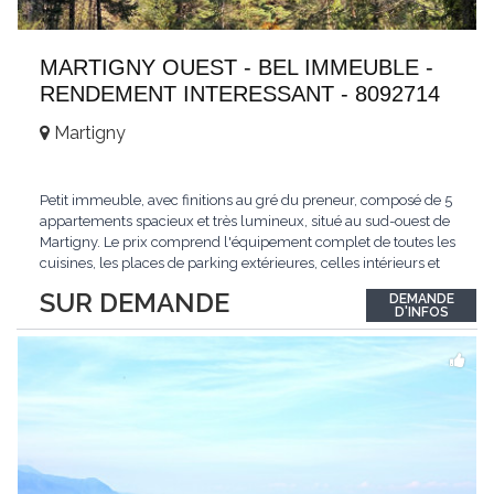
MARTIGNY OUEST - BEL IMMEUBLE -
RENDEMENT INTERESSANT - 8092714
Martigny
Petit immeuble, avec finitions au gré du preneur, composé de 5
appartements spacieux et très lumineux, situé au sud-ouest de
Martigny. Le prix comprend l'équipement complet de toutes les
cuisines, les places de parking extérieures, celles intérieurs et
les espaces de stockage privé, sans oublier un beau jardin. Une
SUR DEMANDE
DEMANDE
opportunité exclusive avec un rendement intéressant. Plus
D'INFOS
d'informations
...