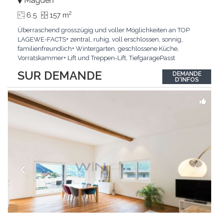
Magden
2
6.5
157 m
Überraschend grosszügig und voller Möglichkeiten an TOP
LAGEWE-FACTS+ zentral, ruhig, voll erschlossen, sonnig,
familienfreundlich+ Wintergarten, geschlossene Küche,
Vorratskammer+ Lift und Treppen-Lift, TiefgaragePasst
für:Paare, Familien, Singles,KLARTEXT: Offener Living und
SUR DEMANDE
DEMANDE
Wintergarten schaffen ein lichtdurchflutetes
D'INFOS
Wunder.Interessiert? JETZT anrufen: +41 76 507 21 32