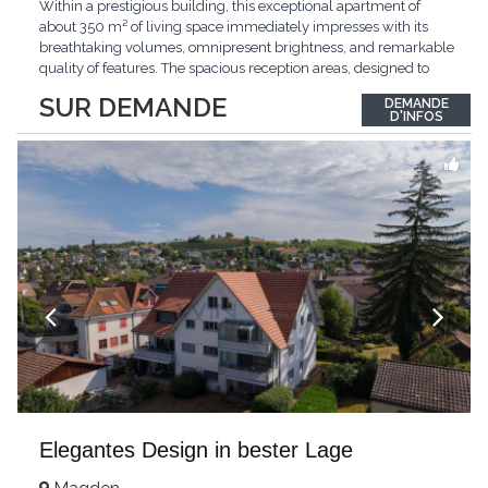
Within a prestigious building, this exceptional apartment of
about 350 m² of living space immediately impresses with its
breathtaking volumes, omnipresent brightness, and remarkable
quality of features. The spacious reception areas, designed to
receive guests elegantly, generously open onto magnificent
SUR DEMANDE
DEMANDE
outdoor spaces bathed in greenery. The bedrooms also have
D'INFOS
direct access to the outdoors, offering
...
Elegantes Design in bester Lage