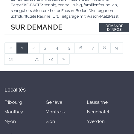
Berge.WE-FACTS+ sonnig, zentral, ruhig, familienfreundlich,
sehr gut erschlossen+ heller Fliesen-Boden, Wintergarten,
lichtdurflutete Räume+ Lift, Tiefgarage mit Wasch-PlatzPasst
für:Familien mit Anspruch an Wohnqualität an sehr guter
SUR DEMANDE
DEMANDE
Lage.KLARTEXT: Helles Wohnen an ruhiger Lage mit
D'INFOS
Wintergarten und bester Anbindung.Interessiert? JETZT
anrufen:
...
«
1
2
3
4
5
6
7
8
9
10
...
71
72
»
Localités
Fribourg
Genève
Lausanne
Monthey
Montreux
Neuchatel
Nyon
Sion
Yverdon