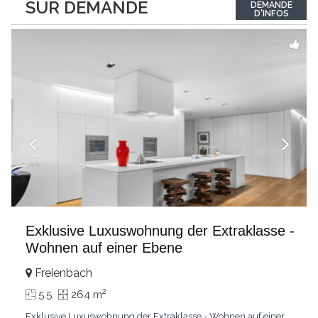
SUR DEMANDE
DEMANDE
luminosité hors du commun tout au long de la journée.Points
D'INFOS
forts:4 grandes chambresUn
...
Exklusive Luxuswohnung der Extraklasse -
Wohnen auf einer Ebene
Freienbach
2
5.5
264 m
Exklusive Luxuswohnung der Extraklasse - Wohnen auf einer