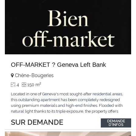
OFF-MARKET ? Geneva Left Bank
Chêne-Bougeries
2
4
150 m
Located in one of Geneva's most sought-after residential areas,
this outstanding apartment has been completely redesigned
using premium materials and high-end finishes. Flooded with
natural light thanks to its triple exposure, the property offers
generous living spaces, two bedrooms including a magnificent
SUR DEMANDE
DEMANDE
master suite, elegant reception areas, and a spacious terrace
D'INFOS
overlooking a peaceful and green
...