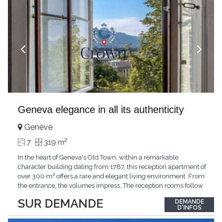
Geneva elegance in all its authenticity
Genève
2
7
319 m
In the heart of Geneva's Old Town, within a remarkable
character building dating from 1787, this reception apartment of
over 300 m² offers a rare and elegant living environment. From
the entrance, the volumes impress. The reception rooms follow
one after the other in harmony, revealing the nobility of the
SUR DEMANDE
DEMANDE
period architecture. High ceilings, finely crafted stuccoes,
D'INFOS
moldings, woodwork, old fireplaces,
...