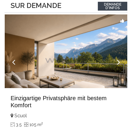
between the interior and the landscape. The sleeping area
SUR DEMANDE
DEMANDE
comprises two bedrooms, each with its own bathroom,
D'INFOS
guaranteeing comfort and privacy. Private
...
Einzigartige Privatsphäre mit bestem
Komfort
Scuol
2
3.5
105 m