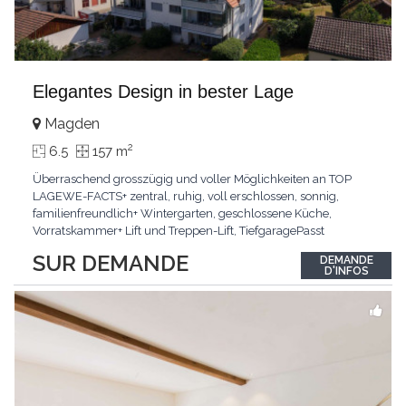
Elegantes Design in bester Lage
Magden
2
6.5
157 m
Überraschend grosszügig und voller Möglichkeiten an TOP
LAGEWE-FACTS+ zentral, ruhig, voll erschlossen, sonnig,
familienfreundlich+ Wintergarten, geschlossene Küche,
Vorratskammer+ Lift und Treppen-Lift, TiefgaragePasst
für:Paare, Familien, Singles,KLARTEXT: Offener Living und
SUR DEMANDE
DEMANDE
Wintergarten schaffen ein lichtdurchflutetes
D'INFOS
Wunder.Interessiert? JETZT anrufen: +41 76 507 21 32