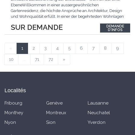
EbeneWillkommen in einer aussergewöhnlichen
Gartenresidenz, die höchste Ansprüche an Architektur, Design
und Wohnqualität erfüllt. In einer der begehrtesten Wohnlagen
der Schweiz, im steuergünstigen Bäch SZ, erwartet Sie ein
SUR DEMANDE
DEMANDE
exklusives Zuhause mit über 230 m² Wohnfläche, das
D'INFOS
Grosszügigkeit, Privatsphäre und zeitlose Eleganz auf
einzigartige
...
«
1
2
3
4
5
6
7
8
9
10
...
71
72
»
Localités
Fribourg
Genève
Lausanne
Monthey
Montreux
Neuchatel
Nyon
Sion
Yverdon