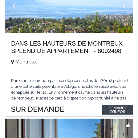
DANS LES HAUTEURS DE MONTREUX -
SPLENDIDE APPARTEMENT - 8092498
Montreux
Rare sur le marché, spacieux duplex de plus de 170m2 profitant
d'une belle suite parentale à l'étage, une jolie terrasse avec vue
échappée sur le lac. Environnement calme dans les hauteurs
de Montreux. Places de parc à disposition. Opportunité à ne pas
manquer. Plus d'informations : www.tissot-immobilier.ch Selten
SUR DEMANDE
DEMANDE
auf dem Markt, geräumiges Duplex von mehr als 170m2 mit
D'INFOS
einer schönen
...