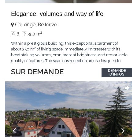
Elegance, volumes and way of life
Collonge-Bellerive
2
8
350 m
Within a prestigious building, this exceptional apartment of
about 350 m² of living space immediately impresses with its
breathtaking volumes, omnipresent brightness, and remarkable
quality of features. The spacious reception areas, designed to
receive guests elegantly, generously open onto magnificent
SUR DEMANDE
DEMANDE
outdoor spaces bathed in greenery. The bedrooms also have
D'INFOS
direct access to the outdoors, offering
...