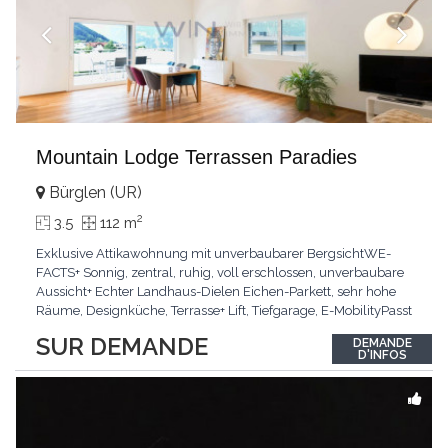
Mountain Lodge Terrassen Paradies
Bürglen (UR)
2
3.5
112 m
Exklusive Attikawohnung mit unverbaubarer BergsichtWE-
FACTS+ Sonnig, zentral, ruhig, voll erschlossen, unverbaubare
Aussicht+ Echter Landhaus-Dielen Eichen-Parkett, sehr hohe
Räume, Designküche, Terrasse+ Lift, Tiefgarage, E-MobilityPasst
für:Käufer, die Ruhe und Privatsphäre suchen mit Sinn für
SUR DEMANDE
DEMANDE
ArchitekturKLARTEXT: Grosszügig, sonnig und kompromisslos
D'INFOS
hochwertig mit Logenplatz.Interessiert?
...