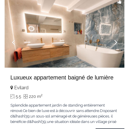
Luxueux appartement baigné de lumière
Evilard
2
5.5
220 m
Splendide appartement jardin de standing entièrement
rénové.Ce bien de luxe est à découvrir sans attendre.Disposant
d&[hash]39;un sous-sol aménagé et de généreuses pièces, il
bénéficie d&[hash]39;une situation idéale dans un village prisé
de la région biennoise.Un ensoleillement optimal lui offre une