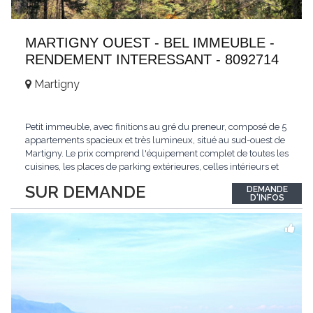
MARTIGNY OUEST - BEL IMMEUBLE -
RENDEMENT INTERESSANT - 8092714
Martigny
Petit immeuble, avec finitions au gré du preneur, composé de 5
appartements spacieux et très lumineux, situé au sud-ouest de
Martigny. Le prix comprend l'équipement complet de toutes les
cuisines, les places de parking extérieures, celles intérieurs et
les espaces de stockage privé, sans oublier un beau jardin. Une
SUR DEMANDE
DEMANDE
opportunité exclusive avec un rendement intéressant. Plus
D'INFOS
d'informations
...