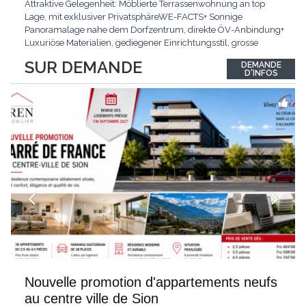
Attraktive Gelegenheit: Möblierte Terrassenwohnung an top
Lage, mit exklusiver PrivatsphäreWE-FACTS+ Sonnige
Panoramalage nahe dem Dorfzentrum, direkte ÖV-Anbindung+
Luxuriöse Materialien, gediegener Einrichtungsstil, grosse
bodentiefe Fenster+ Tiefgarage inklusive, Lift, Skiraum,
SUR DEMANDE
DEMANDE
gemeinschaftliche WaschküchePasst für:Geniesser von
D'INFOS
Weitblick und gehobenem WohnkomfortDie Wohnung wird
hochwertig
...
Nouvelle promotion d'appartements neufs
au centre ville de Sion