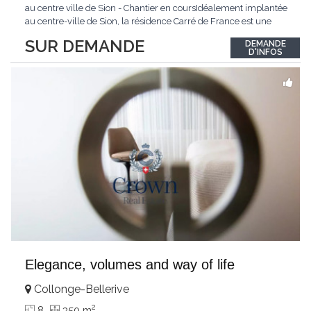
au centre ville de Sion - Chantier en coursIdéalement implantée
au centre-ville de Sion, la résidence Carré de France est une
nouvelle promotion immobilière qui conjugue architecture
SUR DEMANDE
DEMANDE
contemporaine, qualité de vie et emplacement privilégié.Ce
D'INFOS
projet d'envergure comprend 38
...
Elegance, volumes and way of life
Collonge-Bellerive
2
8
350 m