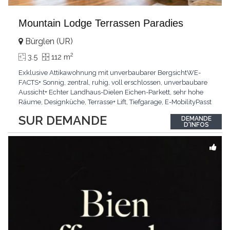
Mountain Lodge Terrassen Paradies
Bürglen (UR)
2
3.5
112 m
Exklusive Attikawohnung mit unverbaubarer BergsichtWE-
FACTS+ Sonnig, zentral, ruhig, voll erschlossen, unverbaubare
Aussicht+ Echter Landhaus-Dielen Eichen-Parkett, sehr hohe
Räume, Designküche, Terrasse+ Lift, Tiefgarage, E-MobilityPasst
für:Käufer, die Ruhe und Privatsphäre suchen mit Sinn für
SUR DEMANDE
DEMANDE
ArchitekturKLARTEXT: Grosszügig, sonnig und kompromisslos
D'INFOS
hochwertig mit Logenplatz.Interessiert?
...