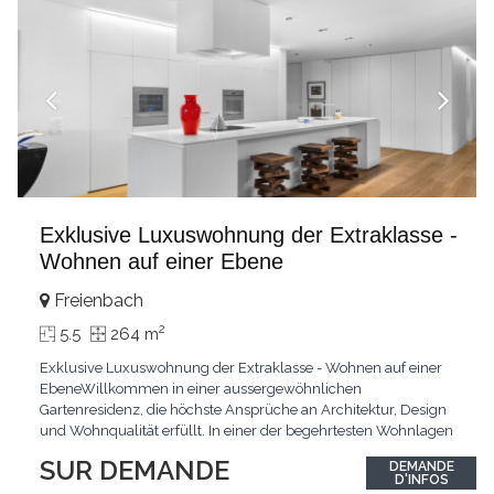
Exklusive Luxuswohnung der Extraklasse -
Wohnen auf einer Ebene
Freienbach
2
5.5
264 m
Exklusive Luxuswohnung der Extraklasse - Wohnen auf einer
EbeneWillkommen in einer aussergewöhnlichen
Gartenresidenz, die höchste Ansprüche an Architektur, Design
und Wohnqualität erfüllt. In einer der begehrtesten Wohnlagen
der Schweiz, im steuergünstigen Bäch SZ, erwartet Sie ein
SUR DEMANDE
DEMANDE
exklusives Zuhause mit über 230 m² Wohnfläche, das
D'INFOS
Grosszügigkeit, Privatsphäre und zeitlose Eleganz auf