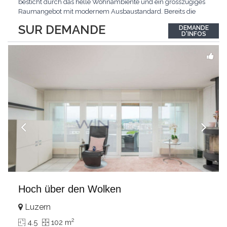
besticht durch das helle Wohnambiente und ein grosszügiges
Raumangebot mit modernem Ausbaustandard. Bereits die
Ankunft gestaltet sich äusserst komfortabel: Der direkte
SUR DEMANDE
DEMANDE
Wohnungszugang mit dem Lift führt Sie bequem und diskret
D'INFOS
direkt in Ihr neues Zuhause.Das Zentrum der Wohnung bildet
der
...
Hoch über den Wolken
Luzern
2
4.5
102 m