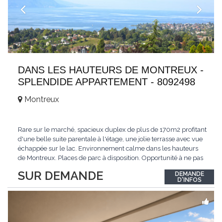
DANS LES HAUTEURS DE MONTREUX -
SPLENDIDE APPARTEMENT - 8092498
Montreux
Rare sur le marché, spacieux duplex de plus de 170m2 profitant
d'une belle suite parentale à l'étage, une jolie terrasse avec vue
échappée sur le lac. Environnement calme dans les hauteurs
de Montreux. Places de parc à disposition. Opportunité à ne pas
manquer. Plus d'informations : www.tissot-immobilier.ch Selten
SUR DEMANDE
DEMANDE
auf dem Markt, geräumiges Duplex von mehr als 170m2 mit
D'INFOS
einer schönen
...