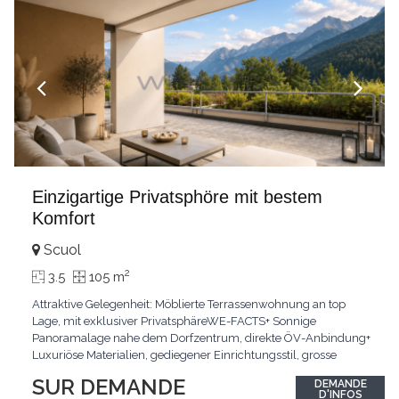
Einzigartige Privatsphöre mit bestem
Komfort
Scuol
2
3.5
105 m
Attraktive Gelegenheit: Möblierte Terrassenwohnung an top
Lage, mit exklusiver PrivatsphäreWE-FACTS+ Sonnige
Panoramalage nahe dem Dorfzentrum, direkte ÖV-Anbindung+
Luxuriöse Materialien, gediegener Einrichtungsstil, grosse
bodentiefe Fenster+ Tiefgarage inklusive, Lift, Skiraum,
SUR DEMANDE
DEMANDE
gemeinschaftliche WaschküchePasst für:Geniesser von
D'INFOS