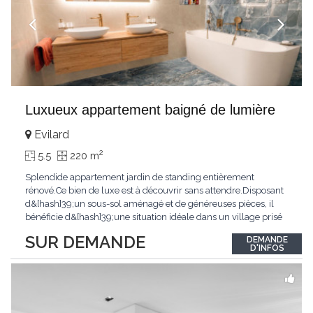
Luxueux appartement baigné de lumière
Evilard
2
5.5
220 m
Splendide appartement jardin de standing entièrement
rénové.Ce bien de luxe est à découvrir sans attendre.Disposant
d&[hash]39;un sous-sol aménagé et de généreuses pièces, il
bénéficie d&[hash]39;une situation idéale dans un village prisé
de la région biennoise.Un ensoleillement optimal lui offre une
SUR DEMANDE
DEMANDE
luminosité hors du commun tout au long de la journée.Points
D'INFOS
forts:4 grandes chambresUn
...