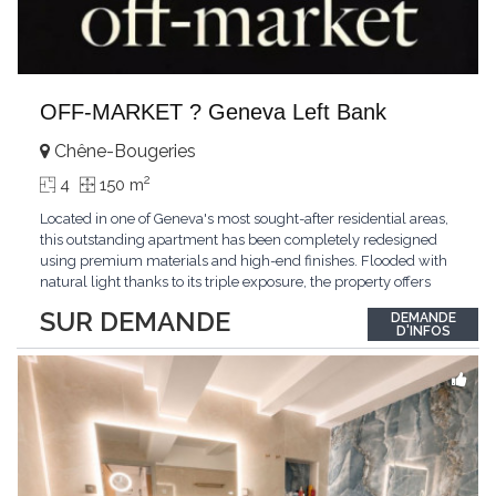
OFF-MARKET ? Geneva Left Bank
Chêne-Bougeries
2
4
150 m
Located in one of Geneva's most sought-after residential areas,
this outstanding apartment has been completely redesigned
using premium materials and high-end finishes. Flooded with
natural light thanks to its triple exposure, the property offers
generous living spaces, two bedrooms including a magnificent
SUR DEMANDE
DEMANDE
master suite, elegant reception areas, and a spacious terrace
D'INFOS
overlooking a peaceful and green
...