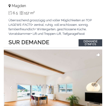
Magden
2
6.5
157 m
Überraschend grosszügig und voller Möglichkeiten an TOP
LAGEWE-FACTS+ zentral, ruhig, voll erschlossen, sonnig,
familienfreundlich+ Wintergarten, geschlossene Küche,
Vorratskammer+ Lift und Treppen-Lift, TiefgaragePasst
für:Paare, Familien, Singles,KLARTEXT: Offener Living und
SUR DEMANDE
DEMANDE
Wintergarten schaffen ein lichtdurchflutetes
D'INFOS
Wunder.Interessiert? JETZT anrufen: +41 76 507 21 32