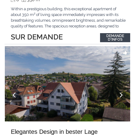
Within a prestigious building, this exceptional apartment of
about 350 m² of living space immediately impresses with its
breathtaking volumes, omnipresent brightness, and remarkable
quality of features. The spacious reception areas, designed to
receive guests elegantly, generously open onto magnificent
SUR DEMANDE
DEMANDE
outdoor spaces bathed in greenery. The bedrooms also have
D'INFOS
direct access to the outdoors, offering
...
Elegantes Design in bester Lage