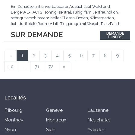
Ein Zuhause mit unverbaubarer Aussicht auf Wald und
Berge.WE-FACTS+ sonnig, zentral, ruhig, familienfreundlich,
sehr gut erschlossen+ heller Fliesen-Boden, Wintergarten,
lichtdurflutete Räume+ Lift, Tiefgarage mit Wasch-PlatzPasst
für:Familien mit Anspruch an Wohnqualität an sehr guter
SUR DEMANDE
DEMANDE
Lage.KLARTEXT: Helles Wohnen an ruhiger Lage mit
D'INFOS
Wintergarten und bester Anbindung.Interessiert? JETZT
anrufen:
...
«
1
2
3
4
5
6
7
8
9
10
...
71
72
»
Localités
Fribourg
Genève
Lausanne
Monthey
Montreux
Neuchatel
Nyon
Sion
Yverdon