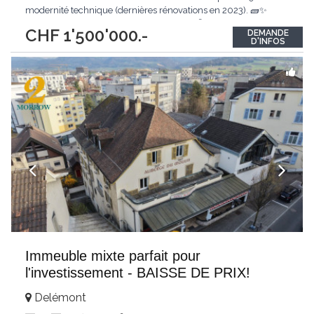
modernité technique (dernières rénovations en 2023). 🧱✨
Parfaitement entretenu, ce bien de 550 m² offre une flexibilité
CHF 1'500'000.-
DEMANDE
exceptionnelle pour un investisseur ou un projet de vie. 🔑 Que
D'INFOS
vous souhaitiez
...
Immeuble mixte parfait pour
l'investissement - BAISSE DE PRIX!
Delémont