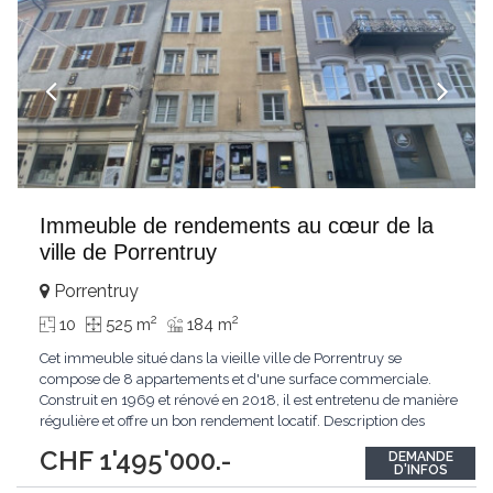
Immeuble de rendements au cœur de la
ville de Porrentruy
Porrentruy
2
2
10
525 m
184 m
Cet immeuble situé dans la vieille ville de Porrentruy se
compose de 8 appartements et d'une surface commerciale.
Construit en 1969 et rénové en 2018, il est entretenu de manière
régulière et offre un bon rendement locatif. Description des
Espaces * Rez-de-chaussée: - Surface commerciale avec vitrine
CHF 1'495'000.-
DEMANDE
: Espace adapté pour une boutique ou un bureau, avec une
D'INFOS
vitrine donnant sur une rue
...