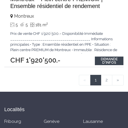
Ensemble résidentiel de rendement
Montreux
2
5
5
181 m
Prix de vente CHF 1’920’500.– Disponibilité Immédiate
________________________________________ Informations
principales • Type : Ensemble résidentiel en PPE • Situation :
Plein centre PREMIUM de Montreux • Immeuble : Résidence de
standing • Année de construction : 1985 • État : Très bon état
CHF 1'920'500.-
DEMANDE
d’entretien • Fonds de rénovation PPE : Constitué et
D'INFOS
régulièrement
...
«
1
2
»
Localités
Fribourg
Genève
Lausanne