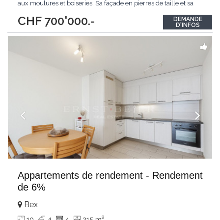
aux moulures et boiseries. Sa façade en pierres de taille et sa
porte voutée lui apportent beaucoup de charme. Chaque
CHF 700'000.-
DEMANDE
niveau, hormis le dernier, dispose d'un balcon/terrasse avec
D'INFOS
garde corps en fer forgé,
...
Appartements de rendement - Rendement
de 6%
Bex
2
10
4
4
215 m