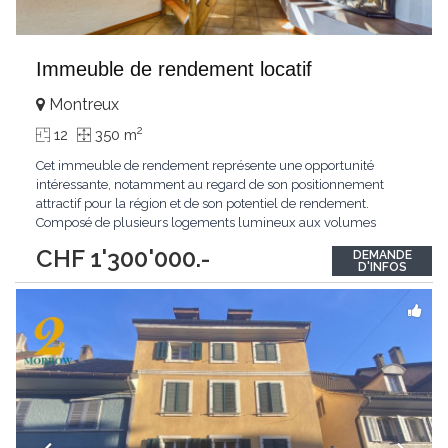
Immeuble de rendement locatif
Montreux
2
12
350 m
Cet immeuble de rendement représente une opportunité
intéressante, notamment au regard de son positionnement
attractif pour la région et de son potentiel de rendement.
Composé de plusieurs logements lumineux aux volumes
agréables, il bénéficie d’une vue dégagée sur le lac, d’un
CHF 1'300'000.-
DEMANDE
agencement fonctionnel et de places de parc. Son profil en fait
D'INFOS
un actif pertinent pour un investisseur souhaitant
...