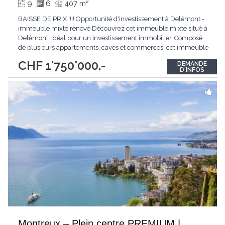
2
9
6
407 m
BAISSE DE PRIX !!!! Opportunité d'investissement à Delémont -
immeuble mixte rénové Découvrez cet immeuble mixte situé à
Delémont, idéal pour un investissement immobilier. Composé
de plusieurs appartements, caves et commerces, cet immeuble
offre une diversité d'unités locatives et un excellent rendement.
CHF 1'750'000.-
DEMANDE
Rénové en 2013, il est équipé d'un système de chauffage au gaz
D'INFOS
par radiateurs. Description
...
Montreux – Plein centre PREMIUM |