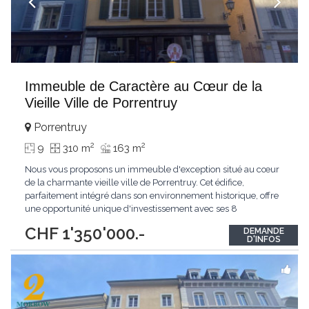
Immeuble de Caractère au Cœur de la
Vieille Ville de Porrentruy
Porrentruy
2
2
9
310 m
163 m
Nous vous proposons un immeuble d'exception situé au cœur
de la charmante vieille ville de Porrentruy. Cet édifice,
parfaitement intégré dans son environnement historique, offre
une opportunité unique d'investissement avec ses 8
appartements et 1 surface commerciale au rez-de-chaussée.
CHF 1'350'000.-
DEMANDE
Un Emplacement Privilégié Situé dans une zone à fort attrait,
D'INFOS
cet immeuble bénéficie d'une localisation
...