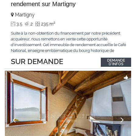
rendement sur Martigny
Martigny
2
3.5
2
235 m
Suite à la non-obtention du financement par notre précédent
acquéreur, nous remettons en vente cette opportunité
d'investissement. Cet immeuble de rendement accueille le Café
National, enseigne emblématique du bourg historique de
Martigny. Doté d'une belle qualité patrimoniale et d'une pleine
SUR DEMANDE
DEMANDE
stabilité locative, il offre un rendement global d'environ 4,80 %,
D'INFOS
faisant de ce bien un investissement
...