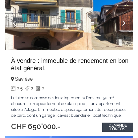
À vendre : immeuble de rendement en bon
état général.
Savièse
2.5
2
2
Le bien se compose de deux logements d'environ 50 m²
chacun : - un appartement de plain-pied ; - un appartement
situé à l'étage. L'immeuble dispose également de : deux places
de parc, dont un garage ; caves ; buanderie ; local technique.
Des travaux de rafraîchissement sont à prévoir dans le
CHF 650'000.-
DEMANDE
logement situé à l'étage, avec notamment la réfection du
D'INFOS
carrelage. État locatif potentiel
...