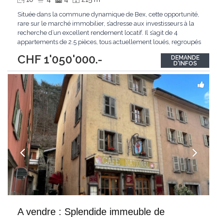
Située dans la commune dynamique de Bex, cette opportunité,
rare sur le marché immobilier, s’adresse aux investisseurs à la
recherche d’un excellent rendement locatif. Il s’agit de 4
appartements de 2.5 pièces, tous actuellement loués, regroupés
au sein d’une même PPE. Les logements sont bien entretenus,
CHF 1'050'000.-
DEMANDE
bénéficient d’une configuration fonctionnelle et sont situés à
D'INFOS
proximité
...
A vendre : Splendide immeuble de