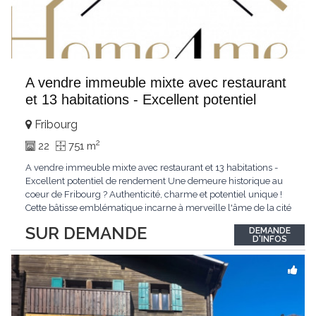
A vendre immeuble mixte avec restaurant
et 13 habitations - Excellent potentiel
Fribourg
2
22
751 m
A vendre immeuble mixte avec restaurant et 13 habitations -
Excellent potentiel de rendement Une demeure historique au
coeur de Fribourg ? Authenticité, charme et potentiel unique !
Cette bâtisse emblématique incarne à merveille l'âme de la cité
médiévale de Fribourg. Entre pierre et histoire, elle conjugue
SUR DEMANDE
DEMANDE
avec finesse le charme du passé et le confort d'aujourd'hui.
D'INFOS
Nichée au coeur
...