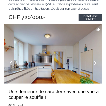
cette ancienne bâtisse de 1902, autrefois exploitée en restaurant
puis réhabilitée en habitation, séduit par son cachet et ses
volumes généreux.Développant environ 180 mètres carrés
CHF 720'000.-
DEMANDE
habitables pour un volume de 1'359 mètres cube, la propriété
D'INFOS
bénéficie
...
Une demeure de caractère avec une vue à
couper le souffle !
Villeret