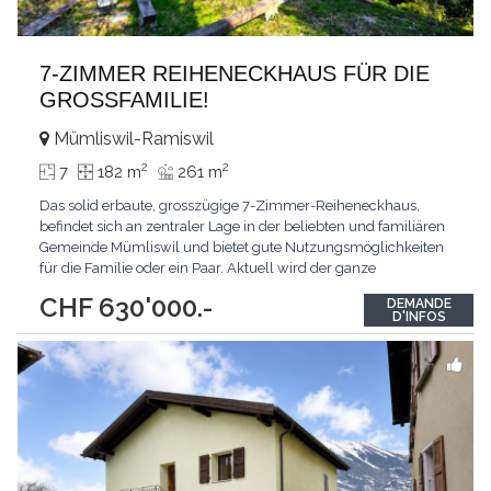
7-ZIMMER REIHENECKHAUS FÜR DIE
GROSSFAMILIE!
Mümliswil-Ramiswil
2
2
7
182 m
261 m
Das solid erbaute, grosszügige 7-Zimmer-Reiheneckhaus,
befindet sich an zentraler Lage in der beliebten und familiären
Gemeinde Mümliswil und bietet gute Nutzungsmöglichkeiten
für die Familie oder ein Paar. Aktuell wird der ganze
Innenbereich neu ausgebaut. Folgendes wird erneuert: Neue
CHF 630'000.-
DEMANDE
Küche, neues Bad, neue Dusche, neue Gästetoilette,
D'INFOS
Malerarbeiten, Abrieb, Bodenbeläge, Parkett und Platten.
...