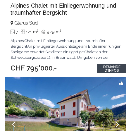
Alpines Chalet mit Einliegerwohnung und
traumhafter Bergsicht
Glarus Süd
2
2
7
121 m
929 m
Alpines Chalet mit Einliegerwohnung und traumhafter
BergsichtAn privilegierter Aussichtslage am Ende einer ruhigen
Sackgasse erwartet Sie dieses einzigartige Chalet an der
Schwettibergstrasse 12 in Braunwald. Umgeben von der
eindrucksvollen Glarner Bergwelt geniessen Sie hier absolute
CHF 795'000.-
DEMANDE
Ruhe, viel Privatsphäre und einen unverbaubaren Weitblick
D'INFOS
über die alpine Landschaft. Nur wenige Gehminuten vom
Dorfladen
...