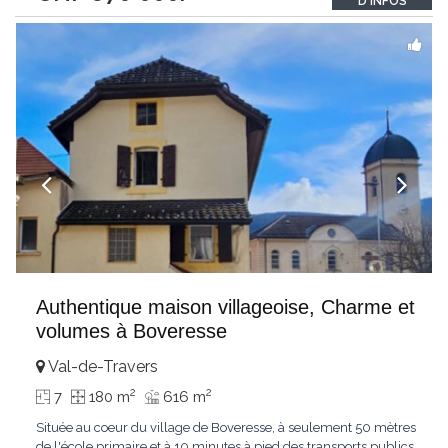
D'INFOS
einem Mehrgenerationenhaus oder Aufteilung in
...
Authentique maison villageoise, Charme et
volumes à Boveresse
Val-de-Travers
2
2
7
180 m
616 m
Située au coeur du village de Boveresse, à seulement 50 mètres
de l'école primaire et à 10 minutes à pied des transports publics,