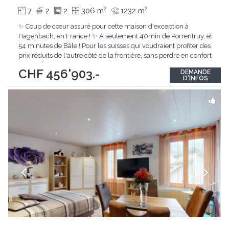
2
2
7
2
2
306 m
1232 m
✨ Coup de cœur assuré pour cette maison d'exception à
Hagenbach, en France ! ✨ A seulement 40min de Porrentruy, et
54 minutes de Bâle ! Pour les suisses qui voudraient profiter des
prix réduits de l'autre côté de la frontière, sans perdre en confort
de vie ! À la recherche d'un bien rare aux prestations haut de
CHF 456'903.-
DEMANDE
gamme ? Je vous présente cette magnifique propriété atypique
D'INFOS
d'environ
...