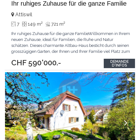
Ihr ruhiges Zuhause für die ganze Familie
Attiswil
2
2
7
149 m
721 m
Ihr ruhiges Zuhause für die ganze FamilieWillkommen in Ihrem
neuen Zuhause, ideal für Familien, die Ruhe und Natur
schätzen. Dieses charmante Altbau-Haus besticht durch seinen
grosszügigen Garten, der Ihnen und Ihrer Familie viel Platz zum
Entspannen und Spielen bietet. Die ruhige Lage sorgt für eine
CHF 590'000.-
DEMANDE
angenehme Atmosphäre, in der Sie den Alltag hinter sich
D'INFOS
lassen können.Das Haus verfügt über
...