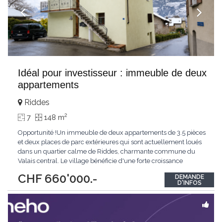
Idéal pour investisseur : immeuble de deux
appartements
Riddes
2
7
148 m
Opportunité !Un immeuble de deux appartements de 3.5 pièces
et deux places de parc extérieures qui sont actuellement loués
dans un quartier calme de Riddes, charmante commune du
Valais central. Le village bénéficie d'une forte croissance
démographique portée par un développement économique
CHF 660'000.-
DEMANDE
dynamique (notamment avec l'ouverture d'IKEA) et d'un cadre
D'INFOS
de vie agréable entre plaine et montagne.Le
...