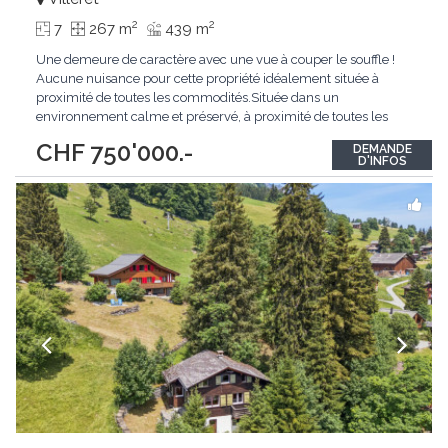
2
2
7
267 m
439 m
Une demeure de caractère avec une vue à couper le souffle !
Aucune nuisance pour cette propriété idéalement située à
proximité de toutes les commodités.Située dans un
environnement calme et préservé, à proximité de toutes les
commodités, cette maison de caractère entièrement rénovée
CHF 750'000.-
DEMANDE
offre un cadre de vie idéal pour une famille.Vous y découvrirez
D'INFOS
une vaste pièce de vie lumineuse
...