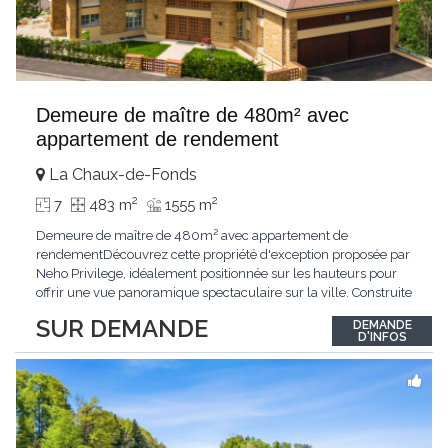
Demeure de maître de 480m² avec
appartement de rendement
La Chaux-de-Fonds
2
2
7
483 m
1555 m
Demeure de maître de 480m² avec appartement de
rendementDécouvrez cette propriété d'exception proposée par
Neho Privilege, idéalement positionnée sur les hauteurs pour
offrir une vue panoramique spectaculaire sur la ville. Construite
avec une superbe façade en pierre de taille d'hauterive, cette
SUR DEMANDE
DEMANDE
propriété de prestige allie le charme d'une demeure de maître à
D'INFOS
un excellent potentiel de rendement
...