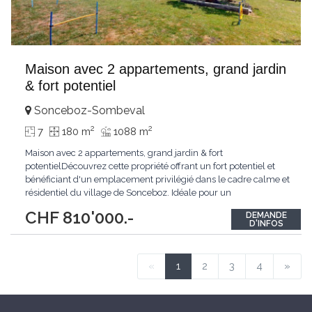
Maison avec 2 appartements, grand jardin
& fort potentiel
Sonceboz-Sombeval
2
2
7
180 m
1088 m
Maison avec 2 appartements, grand jardin & fort
potentielDécouvrez cette propriété offrant un fort potentiel et
bénéficiant d'un emplacement privilégié dans le cadre calme et
résidentiel du village de Sonceboz. Idéale pour un
investissement de rendement, un projet familial ou une maison
CHF 810'000.-
DEMANDE
multigénérationnelle, cette bâtisse est implantée sur un vaste
D'INFOS
terrain de 1 088 m² agrémenté d'un
...
«
1
2
3
4
»