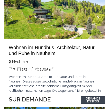
Wohnen im Rundhus. Architektur, Natur
und Ruhe in Neuheim
Neuheim
2
2
7
252 m
2895 m
Wohnen im Rundhus. Architektur, Natur und Ruhe in
NeuheimDieses aussergewöhnliche runde Haus in Neuheim
verbindet zeitlose, architektonische Einzigartigkeit mit der
idyllischen, naturnahen Lage. Die Liegenschaft ist eingebettet in
weitläufige Grünflächen und bietet ein hohes Mass an Freiheit,
SUR DEMANDE
DEMANDE
Privatsphäre sowie ein unverbaubares Umfeld. Der grosszügige
D'INFOS
Wohnbereich mit bodentiefen Verglasungen
...