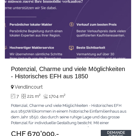
Potenzial, Charme und viele Möglichkeiten
- Historisches EFH aus 1850
Vendlincourt
2
2
7
221 m
1704 m
Potenzial, Charme und viele Möglichkeiten - Historisches EFH
aus 1850Willkommen in einem historische Einfamilienhaus aus
dem Jahr 1850, das durch seine ruhige Lage und das grosse
Potenzial für individuelle Gestaltung besticht. Mit einer
grosszügigen Nettowohnfläche von 227 m² bietet es 7 Zimmer,
CHF 670'000.-
DEMANDE
2 Küchen, 1 Badezimmer und 2 Gäste-WC's. Ob Umbau zu