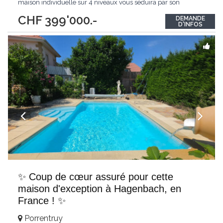
maison individuelle sur 4 niveaux vous séduira par son
potentiel, son authenticité et son histoire remarquable.
CHF 399'000.-
DEMANDE
Construite en 1780, elle offre un volume généreux et de beaux
D'INFOS
éléments anciens à valoriser dans
...
✨ Coup de cœur assuré pour cette
maison d'exception à Hagenbach, en
France ! ✨
Porrentruy