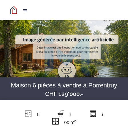
Maison 6 pièces à vendre à Porrentruy
CHF 129'000.-
6
1
1
2
90 m