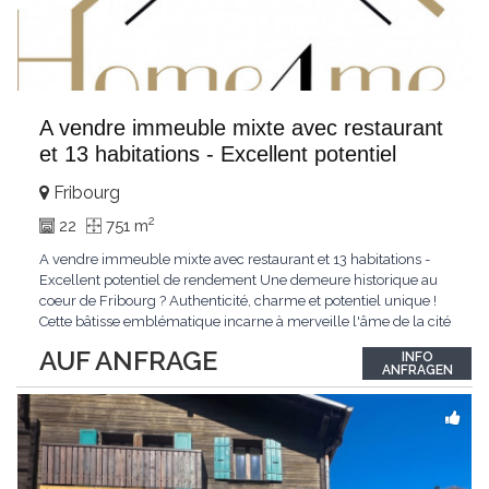
A vendre immeuble mixte avec restaurant
et 13 habitations - Excellent potentiel
Fribourg
2
22
751 m
A vendre immeuble mixte avec restaurant et 13 habitations -
Excellent potentiel de rendement Une demeure historique au
coeur de Fribourg ? Authenticité, charme et potentiel unique !
Cette bâtisse emblématique incarne à merveille l'âme de la cité
médiévale de Fribourg. Entre pierre et histoire, elle conjugue
AUF ANFRAGE
INFO
avec finesse le charme du passé et le confort d'aujourd'hui.
ANFRAGEN
Nichée au coeur
...