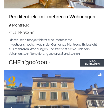
Renditeobjekt mit mehreren Wohnungen
Montreux
2
12
350 m
Dieses Renditeobjekt bietet eine interessante
Investitionsmöglichkeit in der Gemeinde Montreux. Es besteht
aus mehreren Wohnungen und zeichnet sich durch sein
Volumen, sein Renovierungspotenzial und seinen
atemberaubenden Ausblick aus. Merkmale des Gebäudes :
CHF 1'300'000.-
INFO
Struktur: 4 Ebenen mit Wohnungen und verschiedenen
ANFRAGEN
Bereichen. Heizung: Gasbetriebenes Fußbodenheizungssystem,
das Komfort und Energieeffizienz
...