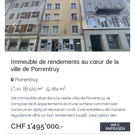
Immeuble de rendements au cœur de la
ville de Porrentruy
Porrentruy
2
2
10
525 m
184 m
Cet immeuble situé dans la vieille ville de Porrentruy se
compose de 8 appartements et d'une surface commerciale.
Construit en 1969 et rénové en 2018, il est entretenu de manière
régulière et offre un bon rendement locatif. Description des
Espaces * Rez-de-chaussée: - Surface commerciale avec vitrine
CHF 1'495'000.-
INFO
: Espace adapté pour une boutique ou un bureau, avec une
ANFRAGEN
vitrine donnant sur une rue
...