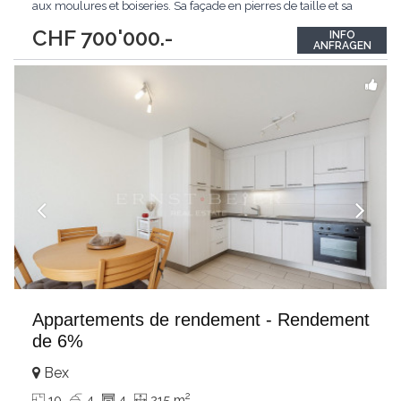
aux moulures et boiseries. Sa façade en pierres de taille et sa
porte voutée lui apportent beaucoup de charme. Chaque
CHF 700'000.-
INFO
niveau, hormis le dernier, dispose d'un balcon/terrasse avec
ANFRAGEN
garde corps en fer forgé,
...
Appartements de rendement - Rendement
de 6%
Bex
2
10
4
4
215 m