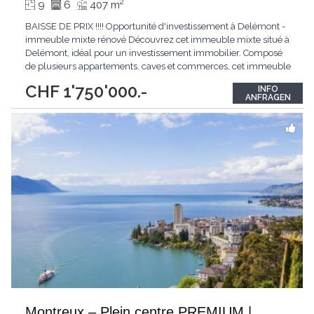
2
9
6
407 m
BAISSE DE PRIX !!!! Opportunité d'investissement à Delémont -
immeuble mixte rénové Découvrez cet immeuble mixte situé à
Delémont, idéal pour un investissement immobilier. Composé
de plusieurs appartements, caves et commerces, cet immeuble
offre une diversité d'unités locatives et un excellent rendement.
CHF 1'750'000.-
INFO
Rénové en 2013, il est équipé d'un système de chauffage au gaz
ANFRAGEN
par radiateurs. Description
...
Montreux – Plein centre PREMIUM |