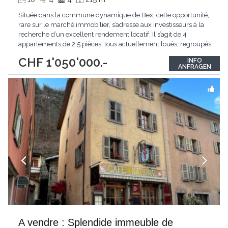
Située dans la commune dynamique de Bex, cette opportunité,
rare sur le marché immobilier, s’adresse aux investisseurs à la
recherche d’un excellent rendement locatif. Il s’agit de 4
appartements de 2.5 pièces, tous actuellement loués, regroupés
au sein d’une même PPE. Les logements sont bien entretenus,
CHF 1'050'000.-
INFO
bénéficient d’une configuration fonctionnelle et sont situés à
ANFRAGEN
proximité
...
A vendre : Splendide immeuble de