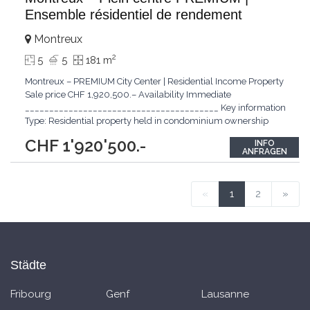
Ensemble résidentiel de rendement
Montreux
2
5
5
181 m
Montreux – PREMIUM City Center | Residential Income Property
Sale price CHF 1,920,500.– Availability Immediate
________________________________________ Key information
Type: Residential property held in condominium ownership
(PPE) Location: PREMIUM city center of Montreux Building:
CHF 1'920'500.-
INFO
High-quality residential building Year of construction: 1985
ANFRAGEN
Condition: Very well maintained PPE renovation
...
«
1
2
»
Städte
Fribourg
Genf
Lausanne