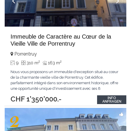
Immeuble de Caractère au Cœur de la
Vieille Ville de Porrentruy
Porrentruy
2
2
9
310 m
163 m
Nous vous proposons un immeuble d'exception situé au cœur
de la charmante vieille ville de Porrentruy. Cet édifice,
parfaitement intégré dans son environnement historique, offre
une opportunité unique d'investissement avec ses 8
appartements et 1 surface commerciale au rez-de-chaussée.
CHF 1'350'000.-
INFO
Un Emplacement Privilégié Situé dans une zone à fort attrait,
ANFRAGEN
cet immeuble bénéficie d'une localisation
...