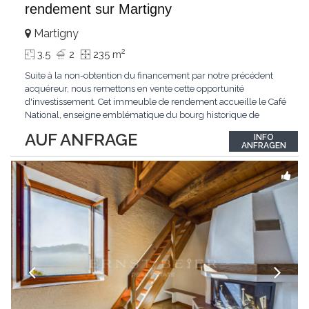
rendement sur Martigny
Martigny
2
3.5
2
235 m
Suite à la non-obtention du financement par notre précédent
acquéreur, nous remettons en vente cette opportunité
d'investissement. Cet immeuble de rendement accueille le Café
National, enseigne emblématique du bourg historique de
Martigny. Doté d'une belle qualité patrimoniale et d'une pleine
AUF ANFRAGE
INFO
stabilité locative, il offre un rendement global d'environ 4,80 %,
ANFRAGEN
faisant de ce bien un investissement
...