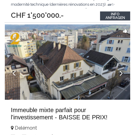
modernité technique (dernières rénovations en 2023). 🧱✨
Parfaitement entretenu, ce bien de 550 m² offre une flexibilité
CHF 1'500'000.-
INFO
exceptionnelle pour un investisseur ou un projet de vie. 🔑 Que
ANFRAGEN
vous souhaitiez
...
Immeuble mixte parfait pour
l'investissement - BAISSE DE PRIX!
Delémont