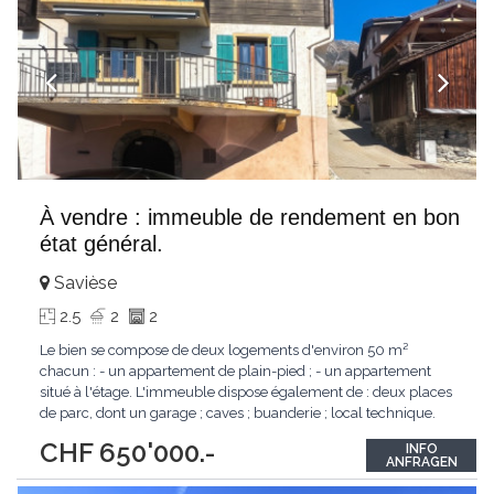
À vendre : immeuble de rendement en bon
état général.
Savièse
2.5
2
2
Le bien se compose de deux logements d'environ 50 m²
chacun : - un appartement de plain-pied ; - un appartement
situé à l'étage. L'immeuble dispose également de : deux places
de parc, dont un garage ; caves ; buanderie ; local technique.
Des travaux de rafraîchissement sont à prévoir dans le
CHF 650'000.-
INFO
logement situé à l'étage, avec notamment la réfection du
ANFRAGEN
carrelage. État locatif potentiel
...