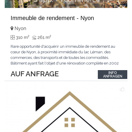
Immeuble de rendement - Nyon
Nyon
2
2
310 m
261 m
Rare opportunité d'acquérir un immeuble de rendement au
cœur de Nyon, à proximité immédiate du lac Léman, des
commerces, des transports et de toutes les commodités.
Bâtiment ayant fait l'objet d'une rénovation complète en 2002
(maçonnerie, charpente, installations sanitaires et gaz,
AUF ANFRAGE
INFO
chauffage, électricité, aménagements intérieurs), avec des
ANFRAGEN
travaux de renforcement structurel réalisés
...