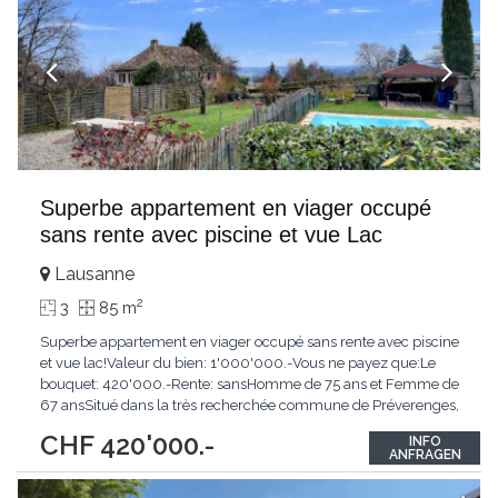
Superbe appartement en viager occupé
sans rente avec piscine et vue Lac
Lausanne
2
3
85 m
Superbe appartement en viager occupé sans rente avec piscine
et vue lac!Valeur du bien: 1'000'000.-Vous ne payez que:Le
bouquet: 420'000.-Rente: sansHomme de 75 ans et Femme de
67 ansSitué dans la très recherchée commune de Préverenges,
à deux pas du lac Léman, découvrez ce bel appartement en
CHF 420'000.-
INFO
rez-de-jardin, proposé en viager, alliant confort, sérénité et
ANFRAGEN
opportunité patrimoniale.L'appartement
...