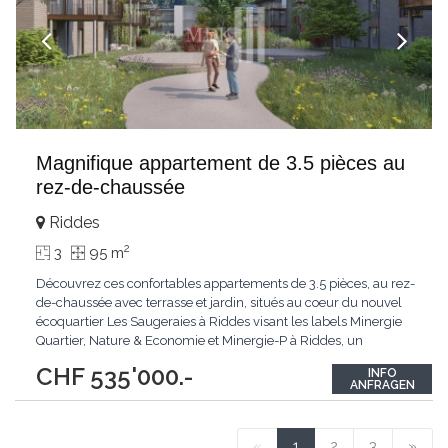
Magnifique appartement de 3.5 pièces au
rez-de-chaussée
Riddes
2
3
95 m
Découvrez ces confortables appartements de 3.5 pièces, au rez-
de-chaussée avec terrasse et jardin, situés au coeur du nouvel
écoquartier Les Saugeraies à Riddes visant les labels Minergie
Quartier, Nature & Economie et Minergie-P à Riddes, un
environnement moderne, durable et pensé pour le bien-être au
CHF 535'000.-
INFO
quotidien.Les aménagements extérieurs du quartier sont au
ANFRAGEN
coeur du projet accueillant
...
«
1
2
3
»