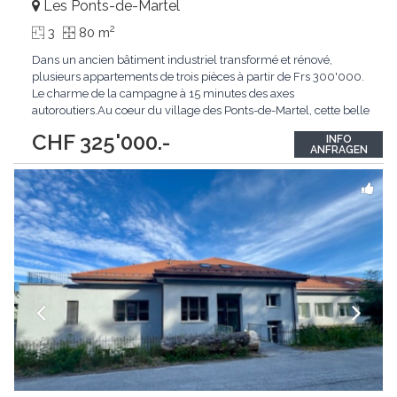
Les Ponts-de-Martel
2
3
80 m
Dans un ancien bâtiment industriel transformé et rénové,
plusieurs appartements de trois pièces à partir de Frs 300'000.
Le charme de la campagne à 15 minutes des axes
autoroutiers.Au coeur du village des Ponts-de-Martel, cette belle
Résidence à la rue de la Promenade, prend place avec
CHF 325'000.-
INFO
harmonie dans la magnifique Vallée des Ponts, vous offrant une
ANFRAGEN
superbe vue sur le Creux-du Van, la nature,
...