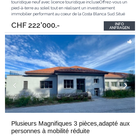
touristique neuf avec licence touristique incluseOffrez-vous un
pied-à-terre au soleil tout en réalisant un investissement
immobilier performant au coeur de la Costa Blanca Sud.Situé
dans le quartier recherché d'El Raso à Guardamar del Segura,
CHF 222'000.-
INFO
cet appartement neuf bénéficie d'un emplacement privilégié à
ANFRAGEN
seulement 50 mètres de la Laguna de
...
Plusieurs Magnifiques 3 pièces,adapté aux
personnes à mobilité réduite