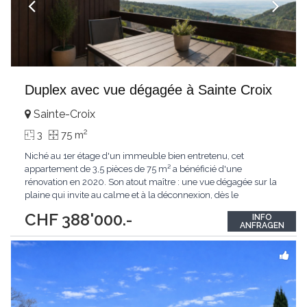
Duplex avec vue dégagée à Sainte Croix
Sainte-Croix
2
3
75 m
Niché au 1er étage d'un immeuble bien entretenu, cet
appartement de 3,5 pièces de 75 m² a bénéficié d'une
rénovation en 2020. Son atout maître : une vue dégagée sur la
plaine qui invite au calme et à la déconnexion, dès le
salon.Caractéristiques du bien :Type de bien : Appartement
CHF 388'000.-
INFO
duplexCommune : 1450 Sainte-Croix (VD) Surface habitable : 75
ANFRAGEN
m² Nombre de pièces : 3,5 pièces Étage
...