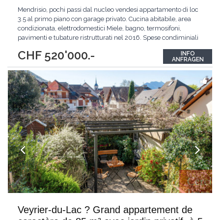
Mendrisio, pochi passi dal nucleo vendesi appartamento di loc
3.5 al primo piano con garage privato. Cucina abitabile, area
condizionata, elettrodomestici Miele, bagno, termosifoni,
pavimenti e tubature ristrutturati nel 2016. Spese condiminiali
basse, stabile ben tenuto. Finestre in pvc. Fognature e piazzale
CHF 520'000.-
INFO
eseguite. Tetto in ottimo stato. Bagno e pavimenti
ANFRAGEN
completamente ristrutturato nel 2016.
...
Veyrier-du-Lac ? Grand appartement de