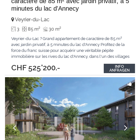
caractère de 85 m² avec jardin privatif, à 5
minutes du lac d'Annecy
Veyrier-du-Lac
2
2
3
85 m
30 m
Veyrier-du-Lac ? Grand appartement de caractère de 85 m²
avec jardin privatif, à 5 minutes du lac d'Annecy Profitez de la
force du franc suisse pour acquérir une véritable pépite
immobilière sur les rives du lac d'Annecy, dans l'un des villages
les plus prestigieux de Haute-Savoie. Situé à Veyrier-du-Lac, à
CHF 525'200.-
INFO
seulement quelques minutes de Annecy et à environ 45
ANFRAGEN
minutes de Genève, ce
...