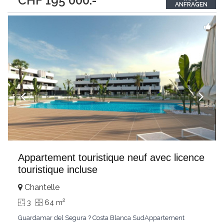
CHF 195'000.-
copropriété, l'appartement principal du rez est un 2,5 pièces,
ANFRAGEN
avec une grande cave au sous-sol
...
Appartement touristique neuf avec licence
touristique incluse
Chantelle
2
3
64 m
Guardamar del Segura ? Costa Blanca SudAppartement