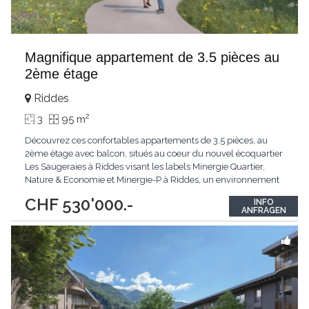
Magnifique appartement de 3.5 pièces au
2ème étage
Riddes
2
3
95 m
Découvrez ces confortables appartements de 3.5 pièces, au
2ème étage avec balcon, situés au coeur du nouvel écoquartier
Les Saugeraies à Riddes visant les labels Minergie Quartier,
Nature & Economie et Minergie-P à Riddes, un environnement
moderne, durable et pensé pour le bien-être au quotidien.Les
CHF 530'000.-
INFO
aménagements extérieurs du quartier sont au coeur du projet
ANFRAGEN
accueillant un parc ouvert au
...