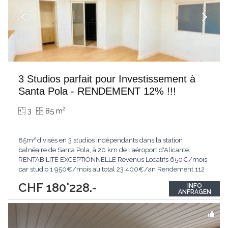
3 Studios parfait pour Investissement à
Santa Pola - RENDEMENT 12% !!!
2
3
85 m
85m² divisés en 3 studios indépendants dans la station
balnéaire de Santa Pola, à 20 km de l'aéroport d'Alicante.
RENTABILITÉ EXCEPTIONNELLE Revenus Locatifs 650€/mois
par studio 1 950€/mois au total 23 400€/an Rendement 112
brut annuel - bien supérieur à la moyenne locale de 4-5% Un
CHF 180'228.-
INFO
studio dispose d'un balcon avec vue mer, un atout majeur pour
ANFRAGEN
la location. 🏠 CARACTÉRISTIQUES État
...