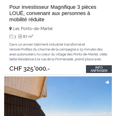
Pour investisseur Magnifique 3 pièces
LOUÉ, convenant aux personnes à
mobilité réduite
Les Ponts-de-Martel
2
3
87 m
Dans un ancien bâtiment industriel transformé et
rénové.Profitez du charme de la campagne à 15 minutes des
axes autoroutiers.Au coeur du village des Ponts-de-Martel, cette
belle Résidence à la rue de la Promenade, prend place avec
harmonie dans la magnifique Vallée des Ponts, vous offrant une
CHF 325'000.-
INFO
superbe vue sur le Creux-du Van, la nature, les Tourbières et les
ANFRAGEN
forêts environnantes. La transformation
...