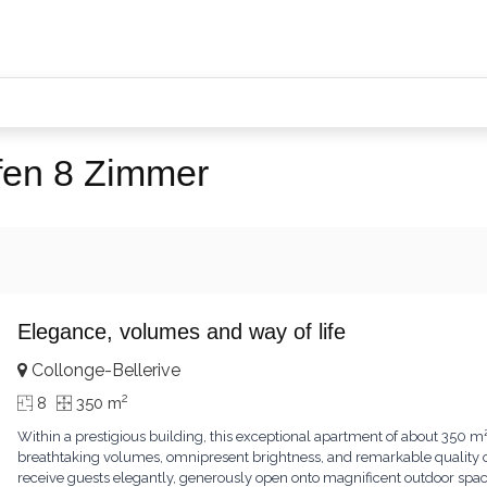
fen 8 Zimmer
Elegance, volumes and way of life
Collonge-Bellerive
2
8
350 m
Within a prestigious building, this exceptional apartment of about 350 m
breathtaking volumes, omnipresent brightness, and remarkable quality of
receive guests elegantly, generously open onto magnificent outdoor spa