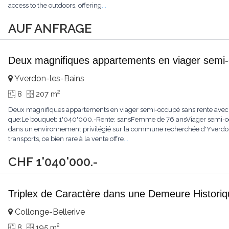
access to the outdoors, offering
...
AUF ANFRAGE
Deux magnifiques appartements en viager semi
Yverdon-les-Bains
2
8
207 m
Deux magnifiques appartements en viager semi-occupé sans rente avec
que:Le bouquet: 1'040'000.-Rente: sansFemme de 76 ansViager semi-oc
dans un environnement privilégié sur la commune recherchée d'Yverdo
transports, ce bien rare à la vente offre
...
CHF 1'040'000.-
Triplex de Caractère dans une Demeure Histori
Collonge-Bellerive
2
8
195 m