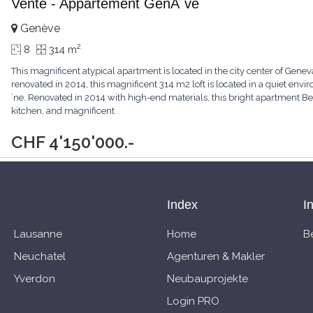
Vente - Appartement GenÃ¨ve
Genève
2
8
314 m
This magnificent atypical apartment is located in the city center of Geneva
renovated in 2014, this magnificent 314 m2 loft is located in a quiet env
´ne. Renovated in 2014 with high-end materials, this bright apartment Ben
kitchen, and magnificent
...
CHF 4'150'000.-
Index
I
Lausanne
Home
Be
Neuchatel
Agenturen & Makler
Yverdon
Neubauprojekte
Login PRO