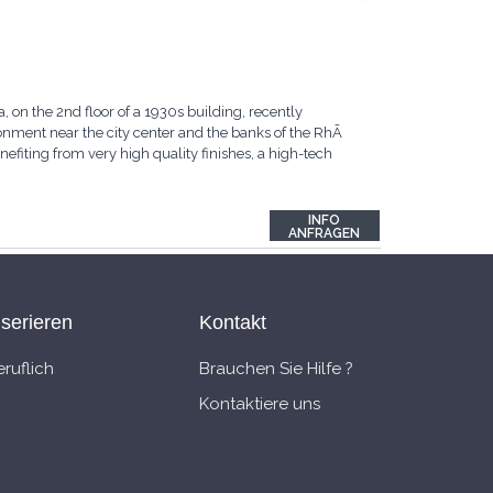
, on the 2nd floor of a 1930s building, recently
ironment near the city center and the banks of the RhÃ
efiting from very high quality finishes, a high-tech
INFO
ANFRAGEN
nserieren
Kontakt
ruflich
Brauchen Sie Hilfe ?
Kontaktiere uns