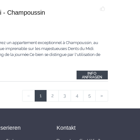
i - Champoussin
rez un appartement exceptionnel à Champoussin, au
 vue imprenable sur les majestueuses Dents du Midi.
g de la journée.Ce bien se distingue par l'utilisation de
INFO
ANFRAGEN
«
1
2
3
4
5
»
nserieren
Kontakt