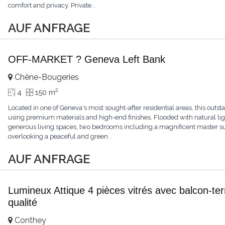
comfort and privacy. Private
...
AUF ANFRAGE
OFF-MARKET ? Geneva Left Bank
Chêne-Bougeries
2
4
150 m
Located in one of Geneva's most sought-after residential areas, this ou
using premium materials and high-end finishes. Flooded with natural light
generous living spaces, two bedrooms including a magnificent master sui
overlooking a peaceful and green
...
AUF ANFRAGE
Lumineux Attique 4 pièces vitrés avec balcon-ter
qualité
Conthey