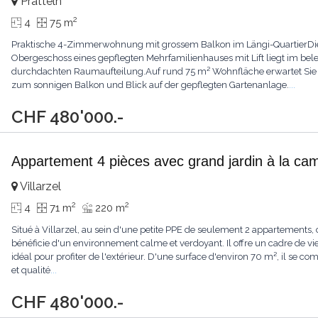
Pratteln
2
4
75 m
Praktische 4-Zimmerwohnung mit grossem Balkon im Längi-QuartierD
Obergeschoss eines gepflegten Mehrfamilienhauses mit Lift liegt im bel
durchdachten Raumaufteilung.Auf rund 75 m² Wohnfläche erwartet Sie
zum sonnigen Balkon und Blick auf der gepflegten Gartenanlage.
...
CHF 480'000.-
Appartement 4 pièces avec grand jardin à la c
Villarzel
2
2
4
71 m
220 m
Situé à Villarzel, au sein d'une petite PPE de seulement 2 appartements
bénéficie d'un environnement calme et verdoyant. Il offre un cadre de vie p
idéal pour profiter de l'extérieur. D'une surface d'environ 70 m², il se 
et qualité
...
CHF 480'000.-