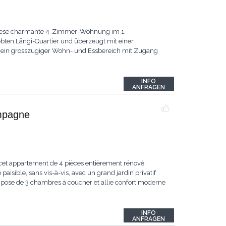
iese charmante 4-Zimmer-Wohnung im 1.
ebten Längi-Quartier und überzeugt mit einer
 ein grosszügiger Wohn- und Essbereich mit Zugang
INFO
ANFRAGEN
ampagne
, cet appartement de 4 pièces entièrement rénové
aisible, sans vis-à-vis, avec un grand jardin privatif
compose de 3 chambres à coucher et allie confort moderne
INFO
ANFRAGEN