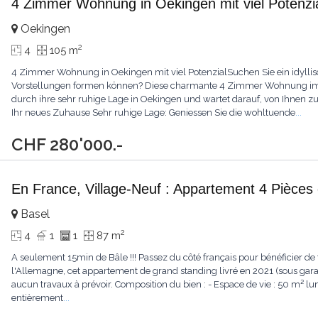
4 Zimmer Wohnung in Oekingen mit viel Potenzi
Oekingen
2
4
105 m
4 Zimmer Wohnung in Oekingen mit viel PotenzialSuchen Sie ein idyllis
Vorstellungen formen können? Diese charmante 4 Zimmer Wohnung im 
durch ihre sehr ruhige Lage in Oekingen und wartet darauf, von Ihnen
Ihr neues Zuhause Sehr ruhige Lage: Geniessen Sie die wohltuende
...
CHF 280'000.-
En France, Village-Neuf : Appartement 4 Pièces
Basel
2
4
1
1
87 m
A seulement 15min de Bâle !!! Passez du côté français pour bénéficier de t
l'Allemagne, cet appartement de grand standing livré en 2021 (sous garan
aucun travaux à prévoir. Composition du bien : - Espace de vie : 50 m² l
entièrement
...