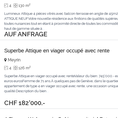
2
4
130 m
Lumineux Attique 4 pièces vitrés avec balcon-terrasse en angle de 45
ATTIQUE NEUFVotre nouvelle résidence aux finitions de qualités supérie
toutes nuisances tout en étant à proximité directe de toutes les commo
haut de gamme située à
...
AUF ANFRAGE
Superbe Attique en viager occupé avec rente
Meyrin
2
4
126 m
Superbe Attique en viager occupé avec renteValeur du bien: 745'000.- 
euros eurosFemme de 71 ans.À quelques pas de Genève, dans le quartier 
appartement de type 4 en viager occupé avec rente, une occasion unique
qualité.Description du bien
...
CHF 182'000.-