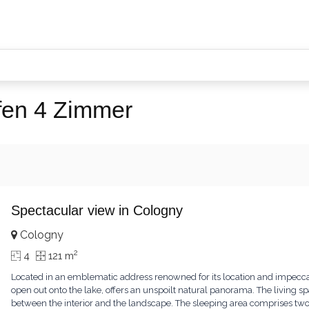
fen 4 Zimmer
Spectacular view in Cologny
Cologny
2
4
121 m
Located in an emblematic address renowned for its location and impecca
open out onto the lake, offers an unspoilt natural panorama. The living sp
between the interior and the landscape. The sleeping area comprises t