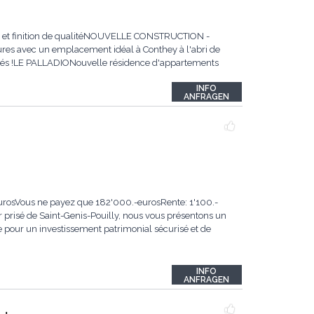
m2 et finition de qualitéNOUVELLE CONSTRUCTION -
ures avec un emplacement idéal à Conthey à l'abri de
dités !LE PALLADIONouvelle résidence d'appartements
INFO
ANFRAGEN
eurosVous ne payez que 182'000.-eurosRente: 1'100.-
prisé de Saint-Genis-Pouilly, nous vous présentons un
 pour un investissement patrimonial sécurisé et de
INFO
ANFRAGEN