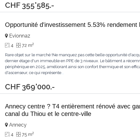
CHF 355'585.-
Opportunité d'investissement 5.53% rendement 
Evionnaz
2
4
72 m
Rare objet sur le marché !Ne manquez pas cette belle opportunité d'acq
dernier étage d'un immeuble en PPE de 3 niveaux. Le bâtiment a récemme
périphérique en 2025, améliorant ainsi son confort thermique et son eff
d'ascenseur, ce qui représente
...
CHF 369'000.-
Annecy centre ? T4 entièrement rénové avec gara
canal du Thiou et le centre-ville
Annecy
2
4
75 m