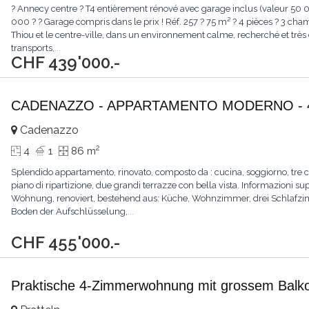
? Annecy centre ? T4 entièrement rénové avec garage inclus (valeur 50 000
000 ? ? Garage compris dans le prix ! Réf. 257 ? 75 m² ? 4 pièces ? 3 ch
Thiou et le centre-ville, dans un environnement calme, recherché et trè
transports,
...
CHF 439'000.-
CADENAZZO - APPARTAMENTO MODERNO - 4.
Cadenazzo
2
4
1
86 m
Splendido appartamento, rinovato, composto da : cucina, soggiorno, tre
piano di ripartizione, due grandi terrazze con bella vista. Informazioni 
Wohnung, renoviert, bestehend aus: Küche, Wohnzimmer, drei Schlafzi
Boden der Aufschlüsselung,
...
CHF 455'000.-
Praktische 4-Zimmerwohnung mit grossem Balko