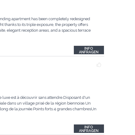
tstanding apartment has been completely redesigned
 thanks to its triple exposure, the property offers
te, elegant reception areas, and a spacious terrace
INFO
ANFRAGEN
 luxe est à découvrir sans attendre.Disposant d'un
éale dans un village prisé de la région biennoise.Un
 long de la journée.Points forts:4 grandes chambresUn
INFO
ANFRAGEN