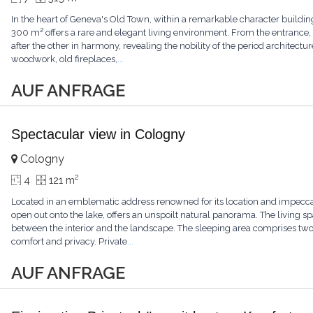
In the heart of Geneva's Old Town, within a remarkable character buildin
300 m² offers a rare and elegant living environment. From the entrance
after the other in harmony, revealing the nobility of the period architectur
woodwork, old fireplaces,
...
AUF ANFRAGE
Spectacular view in Cologny
Cologny
2
4
121 m
Located in an emblematic address renowned for its location and impecca
open out onto the lake, offers an unspoilt natural panorama. The living sp
between the interior and the landscape. The sleeping area comprises t
comfort and privacy. Private
...
AUF ANFRAGE