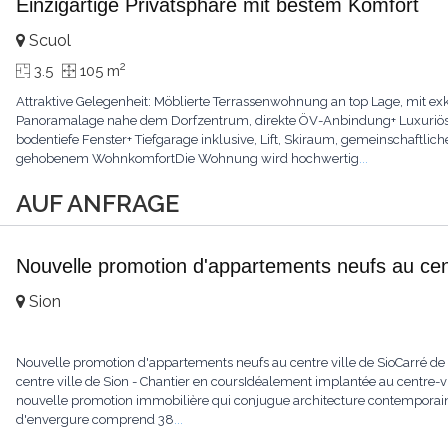
Einzigartige Privatsphäre mit bestem Komfort
Scuol
2
3.5
105 m
Attraktive Gelegenheit: Möblierte Terrassenwohnung an top Lage, mit e
Panoramalage nahe dem Dorfzentrum, direkte ÖV-Anbindung+ Luxuriöse M
bodentiefe Fenster+ Tiefgarage inklusive, Lift, Skiraum, gemeinschaftli
gehobenem WohnkomfortDie Wohnung wird hochwertig
...
AUF ANFRAGE
Nouvelle promotion d'appartements neufs au cent
Sion
Nouvelle promotion d'appartements neufs au centre ville de SioCarré d
centre ville de Sion - Chantier en coursIdéalement implantée au centre-vi
nouvelle promotion immobilière qui conjugue architecture contemporaine
d'envergure comprend 38
...