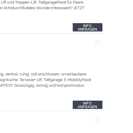
ft und Treppen-Lift, TiefgaragePasst für:Paare,
n lichtdurchflutetes Wunder.Interessiert? JETZT
INFO
ANFRAGEN
 zentral, ruhig, voll erschlossen, unverbaubare
nküche, Terrasse+ Lift, Tiefgarage, E-MobilityPasst
KLARTEXT: Grosszügig, sonnig und kompromisslos
INFO
ANFRAGEN