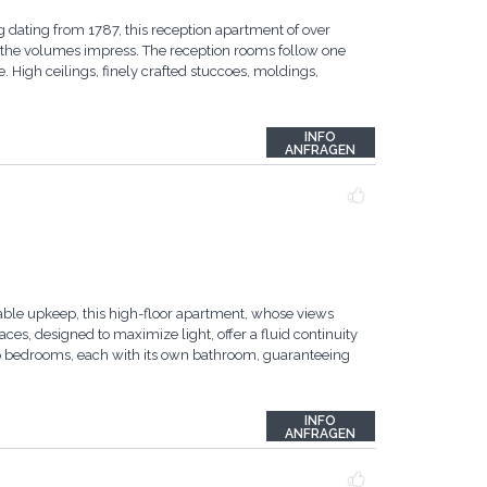
g dating from 1787, this reception apartment of over
, the volumes impress. The reception rooms follow one
e. High ceilings, finely crafted stuccoes, moldings,
INFO
ANFRAGEN
ble upkeep, this high-floor apartment, whose views
aces, designed to maximize light, offer a fluid continuity
wo bedrooms, each with its own bathroom, guaranteeing
INFO
ANFRAGEN