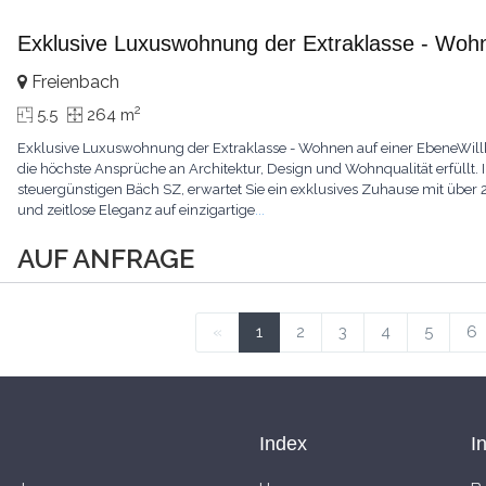
Exklusive Luxuswohnung der Extraklasse - Woh
Freienbach
2
5.5
264 m
Exklusive Luxuswohnung der Extraklasse - Wohnen auf einer EbeneWil
die höchste Ansprüche an Architektur, Design und Wohnqualität erfüllt.
steuergünstigen Bäch SZ, erwartet Sie ein exklusives Zuhause mit über 
und zeitlose Eleganz auf einzigartige
...
AUF ANFRAGE
«
1
2
3
4
5
6
Index
I