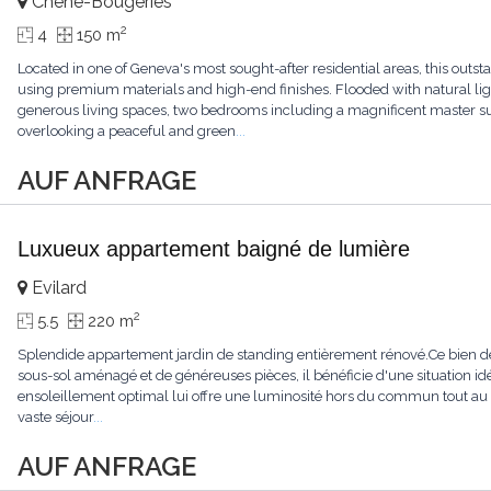
Chêne-Bougeries
2
4
150 m
Located in one of Geneva's most sought-after residential areas, this ou
using premium materials and high-end finishes. Flooded with natural light
generous living spaces, two bedrooms including a magnificent master sui
overlooking a peaceful and green
...
AUF ANFRAGE
Luxueux appartement baigné de lumière
Evilard
2
5.5
220 m
Splendide appartement jardin de standing entièrement rénové.Ce bien de
sous-sol aménagé et de généreuses pièces, il bénéficie d'une situation id
ensoleillement optimal lui offre une luminosité hors du commun tout au
vaste séjour
...
AUF ANFRAGE