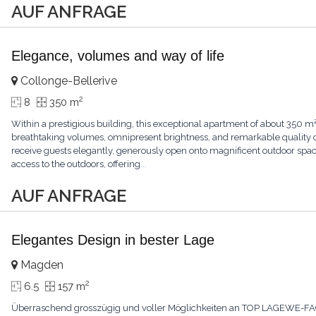
AUF ANFRAGE
Elegance, volumes and way of life
Collonge-Bellerive
2
8
350 m
Within a prestigious building, this exceptional apartment of about 350 m
breathtaking volumes, omnipresent brightness, and remarkable quality of
receive guests elegantly, generously open onto magnificent outdoor spa
access to the outdoors, offering
...
AUF ANFRAGE
Elegantes Design in bester Lage
Magden
2
6.5
157 m
Überraschend grosszügig und voller Möglichkeiten an TOP LAGEWE-FACTS+