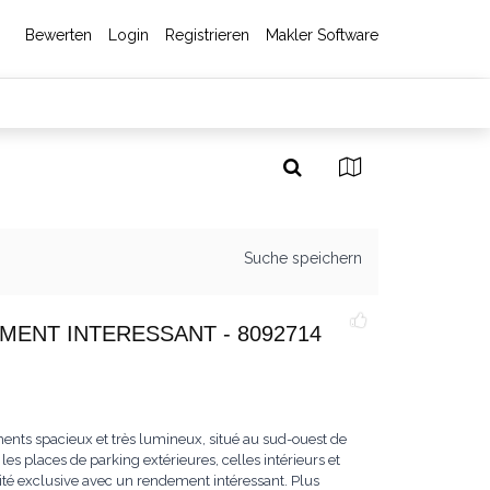
Bewerten
Login
Registrieren
Makler Software
Suche speichern
MENT INTERESSANT - 8092714
ents spacieux et très lumineux, situé au sud-ouest de
es places de parking extérieures, celles intérieurs et
ité exclusive avec un rendement intéressant. Plus