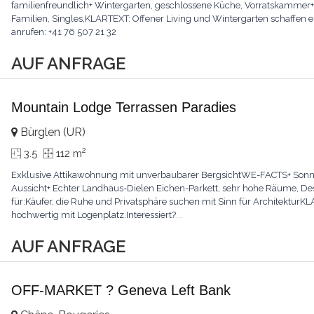
familienfreundlich+ Wintergarten, geschlossene Küche, Vorratskammer+ Li
Familien, Singles,KLARTEXT: Offener Living und Wintergarten schaffen ei
anrufen: +41 76 507 21 32
AUF ANFRAGE
Mountain Lodge Terrassen Paradies
Bürglen (UR)
2
3.5
112 m
Exklusive Attikawohnung mit unverbaubarer BergsichtWE-FACTS+ Sonnig,
Aussicht+ Echter Landhaus-Dielen Eichen-Parkett, sehr hohe Räume, Desig
für:Käufer, die Ruhe und Privatsphäre suchen mit Sinn für Architektur
hochwertig mit Logenplatz.Interessiert?
...
AUF ANFRAGE
OFF-MARKET ? Geneva Left Bank