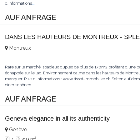
d'informations
...
AUF ANFRAGE
DANS LES HAUTEURS DE MONTREUX - SPLE
Montreux
Rare sur le marché, spacieux duplex de plus de 170m2 profitant d'une bell
échappée sur le lac. Environnement calme dans les hauteurs de Montreux.
manquer. Plus d'informations : www.tissot-immobilier.ch Selten auf d
einer schönen
...
AUF ANFRAGE
Geneva elegance in all its authenticity
Genève
2
7
319 m