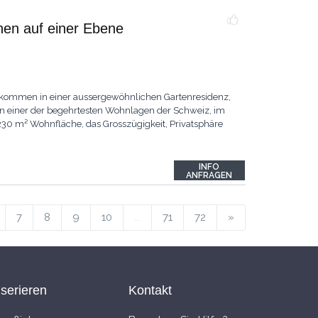
nen auf einer Ebene
lkommen in einer aussergewöhnlichen Gartenresidenz,
 In einer der begehrtesten Wohnlagen der Schweiz, im
230 m² Wohnfläche, das Grosszügigkeit, Privatsphäre
INFO
ANFRAGEN
7
8
9
10
...
71
72
»
nserieren
Kontakt