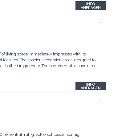
INFO
ANFRAGEN
² of living space immediately impresses with its
 features. The spacious reception areas, designed to
ces bathed in greenery. The bedrooms also have direct
INFO
ANFRAGEN
 zentral, ruhig, voll erschlossen, sonnig,