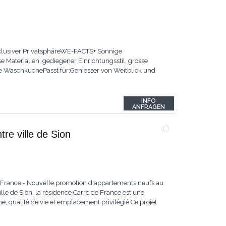
xklusiver PrivatsphäreWE-FACTS+ Sonnige
aterialien, gediegener Einrichtungsstil, grosse
che WaschküchePasst für:Geniesser von Weitblick und
INFO
ANFRAGEN
re ville de Sion
e France - Nouvelle promotion d'appartements neufs au
lle de Sion, la résidence Carré de France est une
, qualité de vie et emplacement privilégié.Ce projet