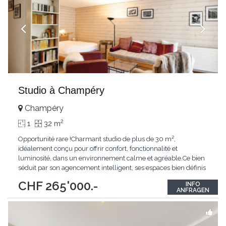
Studio à Champéry
Champéry
2
1
32 m
Opportunité rare !Charmant studio de plus de 30 m²,
idéalement conçu pour offrir confort, fonctionnalité et
luminosité, dans un environnement calme et agréable.Ce bien
séduit par son agencement intelligent, ses espaces bien définis
et son agréable balcon, parfait pour profiter des beaux jours. Il
CHF 265'000.-
INFO
constitue une excellente opportunité aussi bien comme pied-à-
ANFRAGEN
terre que comme investissement.Le
...