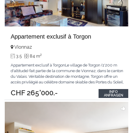
Appartement exclusif à Torgon
Vionnaz
2
3.5
84 m
Appartement exclusif à TorgonLe village de Torgon (1'200 m
d'altitude) fait partie de la commune de Vionnaz, dans le canton
du Valais. Véritable destination de montagne, Torgon offre un
accès privilégié au célèbre domaine skiable des Portes du Soleil,
qui compte plus de 600 km de pistes et près de 220 remontées
CHF 265'000.-
INFO
mécaniques. Ne manquez pas cette opportunité unique
ANFRAGEN
d'acquérir un spacieux appartement
...