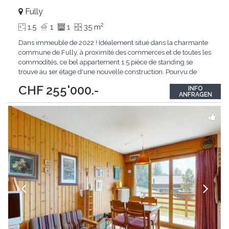
Fully
2
1.5
1
1
35 m
Dans immeuble de 2022 ! Idéalement situé dans la charmante
commune de Fully, à proximité des commerces et de toutes les
commodités, ce bel appartement 1.5 pièce de standing se
trouve au 1er étage d'une nouvelle construction. Pourvu de
volumes généreux, de finitions modernes et de belle qualité, il
CHF 255'000.-
INFO
ne manquera pas de vous charmer par : sa vue, sa luminosité
ANFRAGEN
ou encore sa salle de bain
...