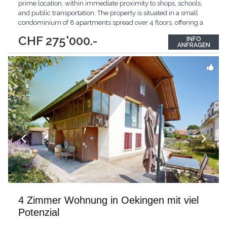
prime location, within immediate proximity to shops, schools,
and public transportation. The property is situated in a small
condominium of 8 apartments spread over 4 floors, offering a
quiet and well-managed residential environment. ✨ Property
CHF 275'000.-
INFO
Description The apartment has been renovated and carefully
ANFRAGEN
maintained, with several
...
4 Zimmer Wohnung in Oekingen mit viel
Potenzial