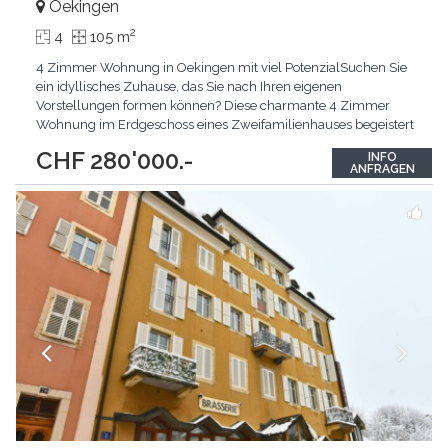
Oekingen
2
4
105 m
4 Zimmer Wohnung in Oekingen mit viel PotenzialSuchen Sie
ein idyllisches Zuhause, das Sie nach Ihren eigenen
Vorstellungen formen können? Diese charmante 4 Zimmer
Wohnung im Erdgeschoss eines Zweifamilienhauses begeistert
durch ihre sehr ruhige Lage in Oekingen und wartet darauf, von
CHF 280'000.-
INFO
Ihnen zum Leben erweckt zu werden. Die Top-Argumente für
ANFRAGEN
Ihr neues Zuhause Sehr ruhige Lage: Geniessen Sie die
wohltuende
...