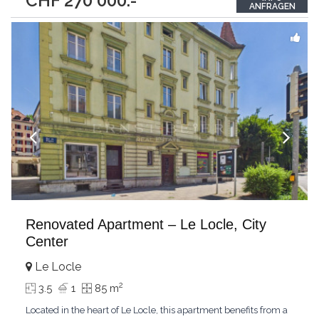
CHF 270'000.-
aisément de toutes les activités de la station, été comme hiver :
ANFRAGEN
ski, randonnées, golf
...
Renovated Apartment – Le Locle, City
Center
Le Locle
2
3.5
1
85 m
Located in the heart of Le Locle, this apartment benefits from a