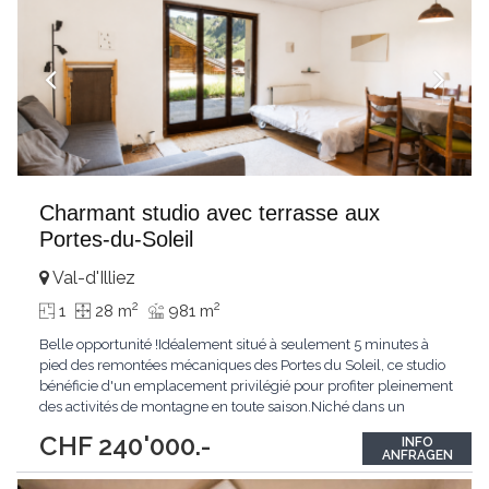
Charmant studio avec terrasse aux
Portes-du-Soleil
Val-d'Illiez
2
2
1
28 m
981 m
Belle opportunité !Idéalement situé à seulement 5 minutes à
pied des remontées mécaniques des Portes du Soleil, ce studio
bénéficie d'un emplacement privilégié pour profiter pleinement
des activités de montagne en toute saison.Niché dans un
environnement calme et agréable, il dispose d'une confortable
CHF 240'000.-
INFO
terrasse offrant un espace extérieur appréciable pour se
ANFRAGEN
détendre après une journée
...