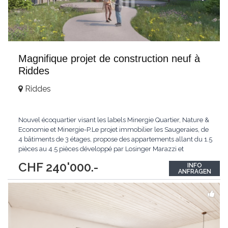
Magnifique projet de construction neuf à
Riddes
Riddes
Nouvel écoquartier visant les labels Minergie Quartier, Nature &
Economie et Minergie-P.Le projet immobilier les Saugeraies, de
4 bâtiments de 3 étages, propose des appartements allant du 1.5
pièces au 4.5 pièces développé par Losinger Marazzi et
commercialisé par MDK Immobilier.Ce nouveau programme est
CHF 240'000.-
INFO
idéale tant pour ceux recherchant un bien pour un
ANFRAGEN
investissement locatif ou comme achat
...