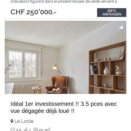
indications figurant dans le présent dossier de vente servent à
uneinformation générale. Elles sont sans garantie et ne forment
CHF 250'000.-
INFO
pas l'élémentd'une convention contractuelle.
ANFRAGEN
Idéal 1er investissement !! 3.5 pces avec
vue dégagée déjà loué !!
Le Locle
2
3.5
1
91 m