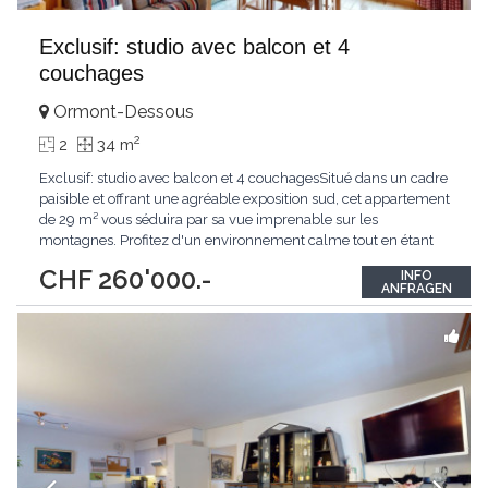
Exclusif: studio avec balcon et 4
couchages
Ormont-Dessous
2
2
34 m
Exclusif: studio avec balcon et 4 couchagesSitué dans un cadre
paisible et offrant une agréable exposition sud, cet appartement
de 29 m² vous séduira par sa vue imprenable sur les
montagnes. Profitez d'un environnement calme tout en étant
proche du centre du village, ce qui vous garantit un accès
CHF 260'000.-
INFO
pratique aux commodités locales.Ce charmant appartement se
ANFRAGEN
trouve dans un immeuble bien entretenu
...