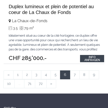
Duplex lumineux et plein de potentiel au
coeur de La Chaux de Fonds
La Chaux-de-Fonds
2
3.5
79 m
Idéalement situé au coeur de la cité horlogère, ce duplex offre
une vraie opportunité pour ceux qui recherchent un lieu de vie
agréable, lumineux et plein de potentiel. À seulement quelques
pas de la gare, des commerces et des transports, vous profitez
d'un cadre urbain pratique tout en conservant une atmosphère
CHF 285'000.-
INFO
chaleureuse.Avec ses 78 m2 bien agencés, l'appartement se
ANFRAGEN
compose d'un espace
...
«
1
2
3
4
5
6
7
8
9
10
...
71
72
»