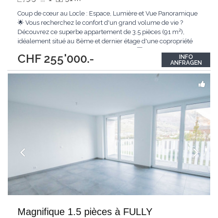
Coup de cœur au Locle : Espace, Lumière et Vue Panoramique
🌟 Vous recherchez le confort d'un grand volume de vie ?
Découvrez ce superbe appartement de 3.5 pièces (91 m²),
idéalement situé au 8ème et dernier étage d'une copropriété
parfaitement entretenue avec ascenseur. 🏢🔑 Les points forts
CHF 255'000.-
INFO
qui font la différence : • Un grand espace de vie : Initialement
ANFRAGEN
conçu en 4.5
...
Magnifique 1.5 pièces à FULLY