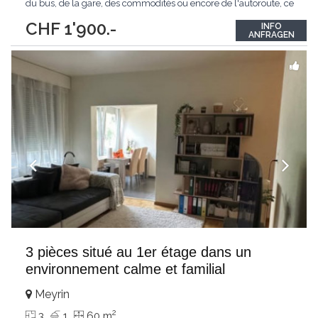
du bus, de la gare, des commodités ou encore de l'autoroute, ce
charmant appartement de 3 pièces est idéal pour les amateurs
CHF 1'900.-
INFO
de belles choses. Pourvu d'une magnifique terrasse,
ANFRAGEN
l'appartement bénéficie également
...
3 pièces situé au 1er étage dans un
environnement calme et familial
Meyrin
2
3
1
60 m