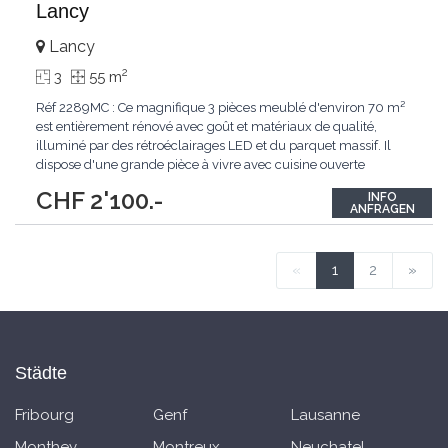
Lancy
Lancy
2
3
55 m
Réf 2289MC : Ce magnifique 3 pièces meublé d'environ 70 m²
est entièrement rénové avec goût et matériaux de qualité,
illuminé par des rétroéclairages LED et du parquet massif. Il
dispose d'une grande pièce à vivre avec cuisine ouverte
entièrement équipée, une grande chambre et une salle de bain.
CHF 2'100.-
INFO
Le bien situé au 1er étage est en excellent état. Il est entièrement
ANFRAGEN
meublé.
...
«
1
2
»
Städte
Fribourg
Genf
Lausanne
Monthey
Montreux
Neuchatel