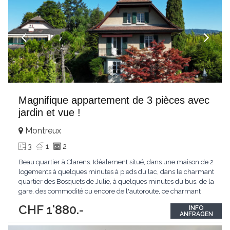
Magnifique appartement de 3 pièces avec
jardin et vue !
Montreux
3
1
2
Beau quartier à Clarens. Idéalement situé, dans une maison de 2
logements à quelques minutes à pieds du lac, dans le charmant
quartier des Bosquets de Julie, à quelques minutes du bus, de la
gare, des commodité ou encore de l'autoroute, ce charmant
appartement de 3 pièces est idéal pour les amateurs de belles
CHF 1'880.-
INFO
choses. Pourvu d'un joli balcon, l'appartement bénéficie
ANFRAGEN
également d'un
...