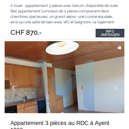
À louer : appartement 3 pièces avec balcon, disponible de suite
!Bel appartement lumineux de 3 pièces comprenant deux
chambres spacieuses, un grand séjour, une cuisine équipée,
ainsi qu'une salle de bain avec WC et baignoire. Le logement
dispose également d'un balcon agréable et d'une cave qui
CHF 870.-
INFO
complète ce bien.Idéalement situé, proche des commodités et
ANFRAGEN
des transports.
Appartement 3 pièces au RDC à Ayent