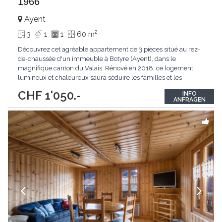
1966
Ayent
2
3
1
1
60 m
Découvrez cet agréable appartement de 3 pièces situé au rez-
de-chaussée d'un immeuble à Botyre (Ayent), dans le
magnifique canton du Valais. Rénové en 2018, ce logement
lumineux et chaleureux saura séduire les familles et les
amoureux de la nature. L'appartement dispose notamment de :
CHF 1'050.-
INFO
Pièces lumineuses : grandes fenêtres avec vue Cuisine équipée :
ANFRAGEN
Lumineuse et fonctionnelle, avec
...