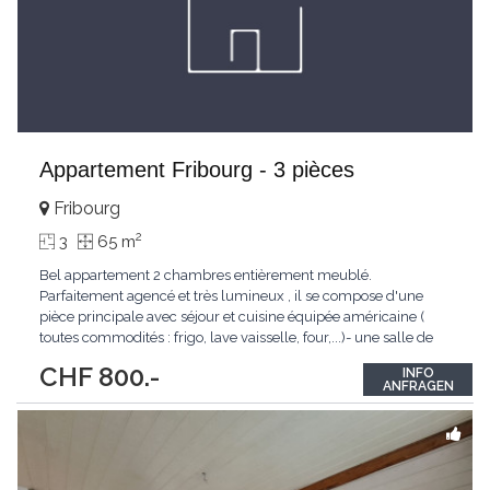
Appartement Fribourg - 3 pièces
Fribourg
2
3
65 m
Bel appartement 2 chambres entièrement meublé.
Parfaitement agencé et très lumineux , il se compose d'une
pièce principale avec séjour et cuisine équipée américaine (
toutes commodités : frigo, lave vaisselle, four,...)- une salle de
bain avec baignoire , 2 chambres , un wc séparé et une
CHF 800.-
INFO
buanderie.Cet appartement vous charmera par ses nombreux
ANFRAGEN
avantages, tels que :- Aménagé avec beaucoup
...