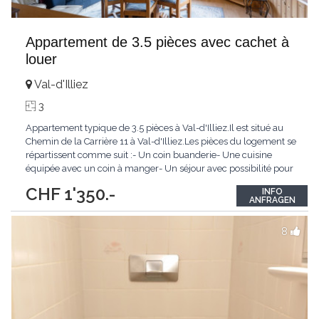
Appartement de 3.5 pièces avec cachet à
louer
Val-d'Illiez
3
Appartement typique de 3.5 pièces à Val-d'Illiez.Il est situé au
Chemin de la Carrière 11 à Val-d'Illiez.Les pièces du logement se
répartissent comme suit :- Un coin buanderie- Une cuisine
équipée avec un coin à manger- Un séjour avec possibilité pour
une deuxième chambre- Une chambre à coucher- Une salle de
CHF 1'350.-
INFO
douche/WCLoyer mensuel : CHF 1'350.00, hors frais de
ANFRAGEN
chauffage électrique et
...
8