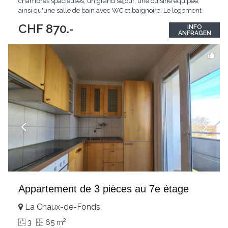
chambres spacieuses, un grand séjour, une cuisine équipée,
ainsi qu'une salle de bain avec WC et baignoire. Le logement
dispose également d'un balcon agréable et d'une cave qui
CHF 870.-
INFO
complète ce bien.Idéalement situé, proche des commodités et
ANFRAGEN
des transports.
Appartement de 3 pièces au 7e étage
La Chaux-de-Fonds
2
3
65 m