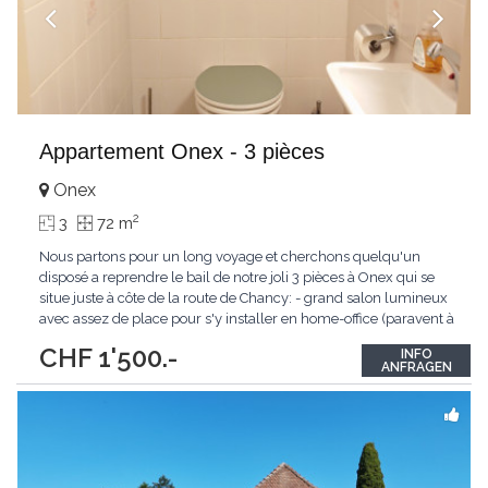
Appartement Onex - 3 pièces
Onex
2
3
72 m
Nous partons pour un long voyage et cherchons quelqu'un
disposé a reprendre le bail de notre joli 3 pièces à Onex qui se
situe juste à côte de la route de Chancy: - grand salon lumineux
avec assez de place pour s'y installer en home-office (paravent à
céder éventuellement) - cuisine ouverte agencée avec lave-
CHF 1'500.-
INFO
vaisselle et grand frigo qui donne sur la salle à manger - WC et
ANFRAGEN
salle de bains séparés,
...