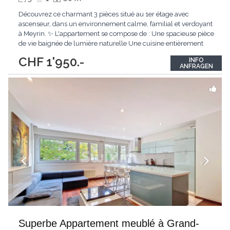
Découvrez ce charmant 3 pièces situé au 1er étage avec
ascenseur, dans un environnement calme, familial et verdoyant
à Meyrin. ✨ L'appartement se compose de : Une spacieuse pièce
de vie baignée de lumière naturelle Une cuisine entièrement
agencée Une grande chambre confortable Une salle de bain
CHF 1'950.-
INFO
avec douche et WC Une cave privative L'accès à une buanderie
ANFRAGEN
commune À noter
...
Superbe Appartement meublé à Grand-