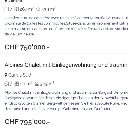
Villeret
2
2
7
267 m
439 m
Une demeure de caractère avec une vue à couper le souffle ! Aucune nuis
proximité de toutes les commodités.Située dans un environnement calme 
cette maison de caractère entièrement rénovée offre un cadre de vie idéa
de vie lumineuse
...
CHF 750'000.-
Alpines Chalet mit Einliegerwohnung und traumha
Glarus Süd
2
2
7
121 m
929 m
Alpines Chalet mit Einliegerwohnung und traumhafter BergsichtAn privi
Sackgasse erwartet Sie dieses einzigartige Chalet an der Schwettibergs
eindrucksvollen Glarner Bergwelt geniessen Sie hier absolute Ruhe, vie
die alpine Landschaft. Nur wenige Gehminuten vom Dorfladen
...
CHF 795'000.-