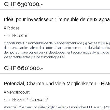
CHF 630'000.-
Idéal pour investisseur : immeuble de deux app
Riddes
2
7
148 m
Opportunité !Un immeuble de deux appartements de 3.5 pièces et deux p
dans un quartier calme de Riddes, charmante commune du Valais central.
démographique portée par un développement économique dynamique (no
vie agréable entre plaine et montagne.Le
...
CHF 660'000.-
Potenzial, Charme und viele Möglichkeiten - Hi
Vendlincourt
2
2
7
221 m
1704 m
Potenzial, Charme und viele Möglichkeiten - Historisches EFH aus 1850