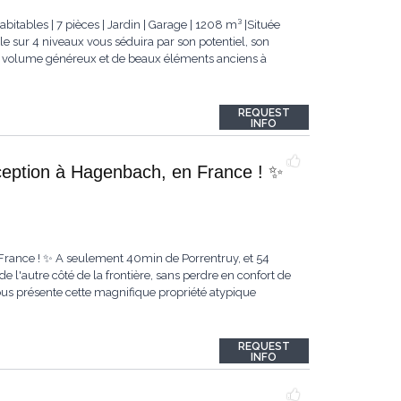
itables | 7 pièces | Jardin | Garage | 1208 m³ |Située
le sur 4 niveaux vous séduira par son potentiel, son
 un volume généreux et de beaux éléments anciens à
REQUEST
INFO
eption à Hagenbach, en France ! ✨
France ! ✨ A seulement 40min de Porrentruy, et 54
de l'autre côté de la frontière, sans perdre en confort de
ous présente cette magnifique propriété atypique
REQUEST
INFO