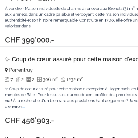
À vendre - Maison individuelle de charme à rénover aux Brenets131 m² hab
aux Brenets, dans un cadre paisible et verdoyant, cette maison individuel
authenticité et son histoire remarquable. Construite en 1780, elle offre
valoriser dans
...
CHF 399'000.-
✨ Coup de cœur assuré pour cette maison d'exc
Porrentruy
2
2
7
2
2
306 m
1232 m
✨ Coup de cœur assuré pour cette maison d'exception à Hagenbach, en 
minutes de Bâle ! Pour les suisses qui voudraient profiter des prix réduits 
vie ! À la recherche d'un bien rare aux prestations haut de gamme ? Je v
d'environ
...
CHF 456'903.-