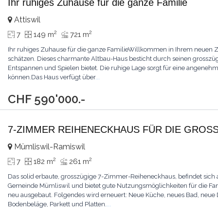
Ihr ruhiges Zuhause für die ganze Familie
Attiswil
2
2
7
149 m
721 m
Ihr ruhiges Zuhause für die ganze FamilieWillkommen in Ihrem neuen Zu
schätzen. Dieses charmante Altbau-Haus besticht durch seinen grosszügi
Entspannen und Spielen bietet. Die ruhige Lage sorgt für eine angenehme
können.Das Haus verfügt über
...
CHF 590'000.-
7-ZIMMER REIHENECKHAUS FÜR DIE GROSS
Mümliswil-Ramiswil
2
2
7
182 m
261 m
Das solid erbaute, grosszügige 7-Zimmer-Reiheneckhaus, befindet sich a
Gemeinde Mümliswil und bietet gute Nutzungsmöglichkeiten für die Fami
neu ausgebaut. Folgendes wird erneuert: Neue Küche, neues Bad, neue Du
Bodenbeläge, Parkett und Platten.
...