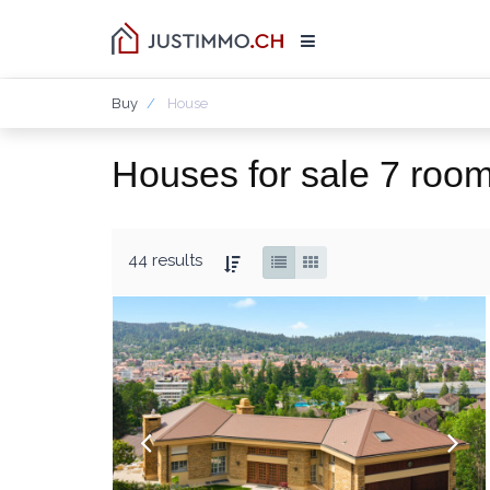
Buy
House
Houses for sale 7 roo
44 results