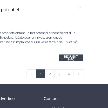
potentiel
ropriété offrant un fort potentiel et bénéficiant d'un
 Sonceboz. Idéale pour un investissement de
bâtisse est implantée sur un vaste terrain de 1 088 m²
REQUEST
INFO
«
1
2
3
4
»
dvertise
Contact