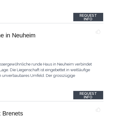
REQUEST
INFO
he in Neuheim
ussergewöhnliche runde Haus in Neuheim verbindet
Lage. Die Liegenschaft ist eingebettet in weitläufige
ein unverbaubares Umfeld. Der grosszügige
REQUEST
INFO
x Brenets