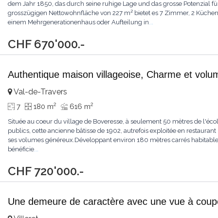
dem Jahr 1850, das durch seine ruhige Lage und das grosse Potenzial für 
grosszügigen Nettowohnfläche von 227 m² bietet es 7 Zimmer, 2 Küch
einem Mehrgenerationenhaus oder Aufteilung in
...
CHF 670'000.-
Authentique maison villageoise, Charme et vol
Val-de-Travers
2
2
7
180 m
616 m
Située au coeur du village de Boveresse, à seulement 50 mètres de l'écol
publics, cette ancienne bâtisse de 1902, autrefois exploitée en restaurant 
ses volumes généreux.Développant environ 180 mètres carrés habitables
bénéficie
...
CHF 720'000.-
Une demeure de caractère avec une vue à couper