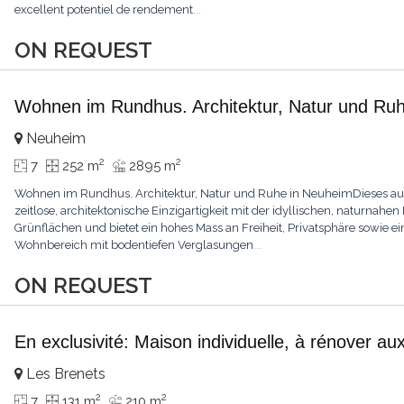
excellent potentiel de rendement
...
ON REQUEST
Wohnen im Rundhus. Architektur, Natur und Ru
Neuheim
2
2
7
252 m
2895 m
Wohnen im Rundhus. Architektur, Natur und Ruhe in NeuheimDieses a
zeitlose, architektonische Einzigartigkeit mit der idyllischen, naturnahen 
Grünflächen und bietet ein hohes Mass an Freiheit, Privatsphäre sowie 
Wohnbereich mit bodentiefen Verglasungen
...
ON REQUEST
En exclusivité: Maison individuelle, à rénover au
Les Brenets
2
2
7
131 m
210 m