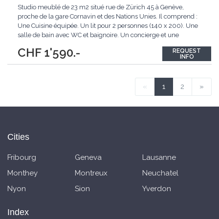
Studio meublé de 23 m2 situé rue de Zürich 45 à Genève,
proche de la gare Cornavin et des Nations Unies. Il comprend :
Une Cuisine équipée. Un lit pour 2 personnes (140 x 200). Une
salle de bain avec WC et baignoire. Un concierge et une
buanderie commune. Entrée de l'immeuble par digicode. Loyer
CHF 1'590.-
REQUEST
1'590 chf / mois Charges (eau, électricité, chauffage, internet) :
INFO
190chf / mois. Location
...
«
1
2
»
Cities
Fribourg
Geneva
Lausanne
Monthey
Montreux
Neuchatel
Nyon
Sion
Yverdon
Index