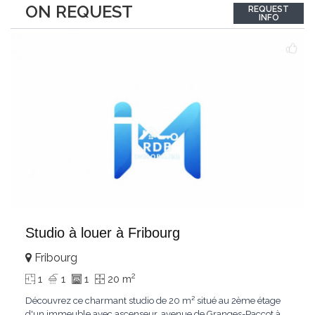
ON REQUEST
REQUEST
fumeurAnimaux non admisLoyer mensuel : CHF
INFO
1'000.00N'hésitez pas à nous contacter !
Studio à louer à Fribourg
Fribourg
2
1
1
1
20 m
Découvrez ce charmant studio de 20 m² situé au 2ème étage
d'un immeuble avec ascenseur, avenue de Granges-Paccot à