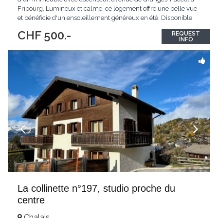
Fribourg. Lumineux et calme, ce logement offre une belle vue
et bénéficie d'un ensoleillement généreux en été. Disponible
dès le 1er juillet 2026. Le studio comprend : Espace de vie
CHF 500.-
REQUEST
meublé : Une pièce fonctionnelle et bien agencée avec table,
INFO
chaise, réfrigérateur
...
La collinette n°197, studio proche du
centre
Chalais