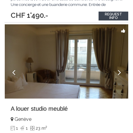
Une concierge et une buanderie commune. Entrée de
l'immeuble par digicode. Ce studio est situé proche de la gare
CHF 1'490.-
REQUEST
Cornavin et des Nations Unies. Loyer 1'490 chf / mois. Charges
INFO
(eau, électricité,
...
A louer studio meublé
Genève
2
1
1
23 m