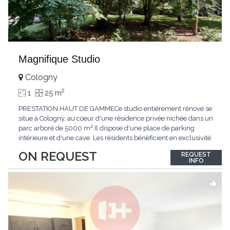
Magnifique Studio
Cologny
2
1
25 m
PRESTATION HAUT DE GAMMECe studio entièrement rénové se
situe à Cologny, au coeur d'une résidence privée nichée dans un
parc arboré de 5000 m².Il dispose d'une place de parking
intérieure et d'une cave. Les résidents bénéficient en exclusivité
d'une grande piscine intérieure avec jacuzzi, d'un garage à
ON REQUEST
REQUEST
vélos et d'une salle de jeux.ACCESSIBILITÉAccessible en voiture
INFO
par la route de
...