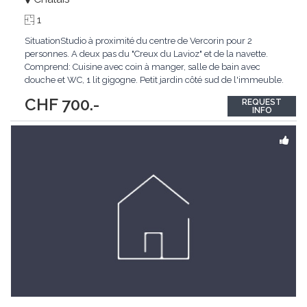
1
SituationStudio à proximité du centre de Vercorin pour 2
personnes. A deux pas du "Creux du Lavioz" et de la navette.
Comprend: Cuisine avec coin à manger, salle de bain avec
douche et WC, 1 lit gigogne. Petit jardin côté sud de l'immeuble.
1 place de parc extérieure. Chauffage central à mazout par
CHF 700.-
REQUEST
radiateur. Buanderie collective.
...
INFO