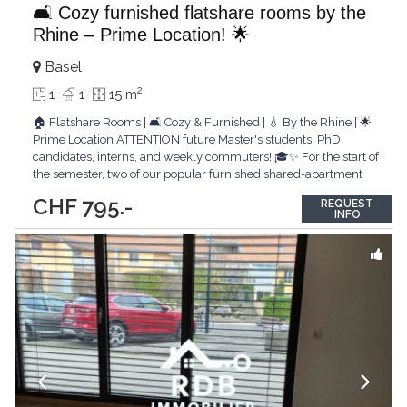
🛋️ Cozy furnished flatshare rooms by the
Rhine – Prime Location! 🌟
Basel
2
1
1
15 m
🏠 Flatshare Rooms | 🛋️ Cozy & Furnished | 💧 By the Rhine | 🌟
Prime Location ATTENTION future Master's students, PhD
candidates, interns, and weekly commuters! 🎓✨ For the start of
the semester, two of our popular furnished shared-apartment
rooms are available again. We are looking for friendly, clean,
CHF 795.-
REQUEST
and reliable flatmates. 🧹🤝 Our furnished rooms are located in
INFO
a beautifully
...