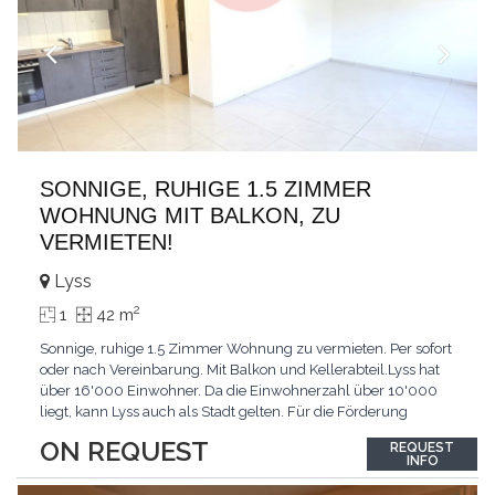
SONNIGE, RUHIGE 1.5 ZIMMER
WOHNUNG MIT BALKON, ZU
VERMIETEN!
Lyss
2
1
42 m
Sonnige, ruhige 1.5 Zimmer Wohnung zu vermieten. Per sofort
oder nach Vereinbarung. Mit Balkon und Kellerabteil.Lyss hat
über 16'000 Einwohner. Da die Einwohnerzahl über 10'000
liegt, kann Lyss auch als Stadt gelten. Für die Förderung
erneuerbarer Energien hat Lyss das Label «Energiestadt»
ON REQUEST
REQUEST
erhalten. Das sich rasch entwickelnde Regionalzentrum hat bis
INFO
heute viel vom seeländisch-dörflichen
...