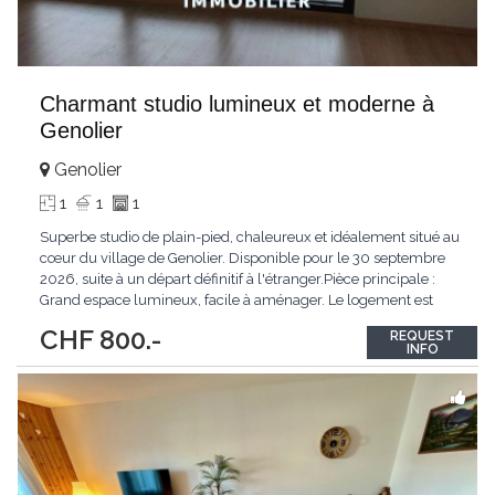
Charmant studio lumineux et moderne à
Genolier
Genolier
1
1
1
Superbe studio de plain-pied, chaleureux et idéalement situé au
cœur du village de Genolier. Disponible pour le 30 septembre
2026, suite à un départ définitif à l'étranger. ​ ​Pièce principale :
Grand espace lumineux, facile à aménager. Le logement est
baigné de lumière naturelle grâce à ses grandes baies vitrées. ​
CHF 800.-
REQUEST
Cuisine : Moderne, ouverte et entièrement équipée (plaques
...
INFO