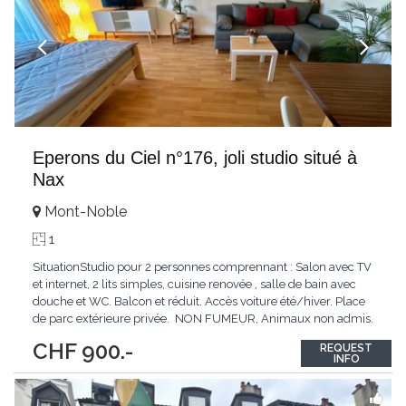
Eperons du Ciel n°176, joli studio situé à
Nax
Mont-Noble
1
SituationStudio pour 2 personnes comprennant : Salon avec TV
et internet, 2 lits simples, cuisine renovée , salle de bain avec
douche et WC. Balcon et réduit. Accès voiture été/hiver. Place
de parc extérieure privée. NON FUMEUR, Animaux non admis.
Loyer: CHF 900.- par mois + électricité + multimédia Disponible
CHF 900.-
REQUEST
dès le
...
INFO