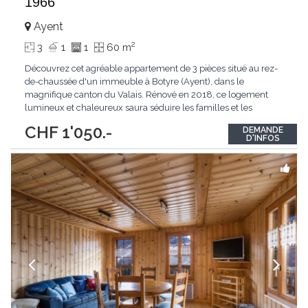
1966
Ayent
2
3
1
1
60 m
Découvrez cet agréable appartement de 3 pièces situé au rez-
de-chaussée d'un immeuble à Botyre (Ayent), dans le
magnifique canton du Valais. Rénové en 2018, ce logement
lumineux et chaleureux saura séduire les familles et les
amoureux de la nature. L'appartement dispose notamment de :
CHF 1'050.-
DEMANDE
Pièces lumineuses : grandes fenêtres avec vue Cuisine équipée :
D'INFOS
Lumineuse et fonctionnelle, avec
...