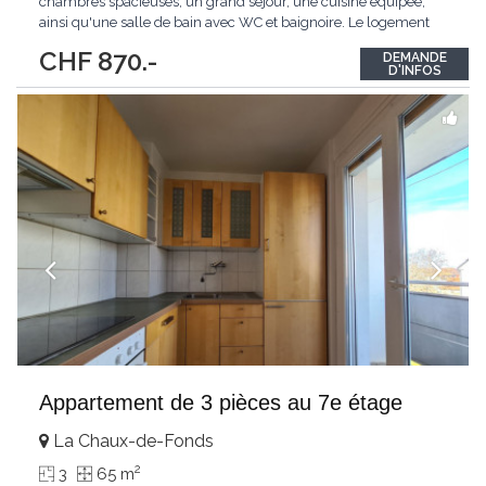
chambres spacieuses, un grand séjour, une cuisine équipée,
ainsi qu'une salle de bain avec WC et baignoire. Le logement
dispose également d'un balcon agréable et d'une cave qui
CHF 870.-
DEMANDE
complète ce bien.Idéalement situé, proche des commodités et
D'INFOS
des transports.
Appartement de 3 pièces au 7e étage
La Chaux-de-Fonds
2
3
65 m