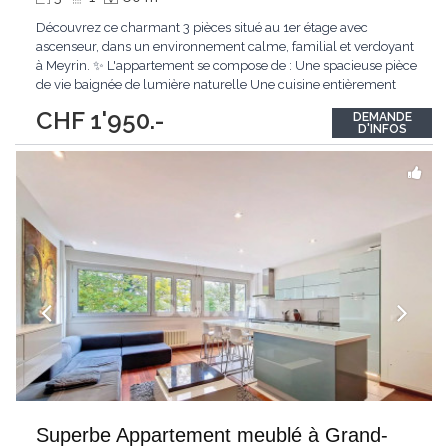
Découvrez ce charmant 3 pièces situé au 1er étage avec
ascenseur, dans un environnement calme, familial et verdoyant
à Meyrin. ✨ L'appartement se compose de : Une spacieuse pièce
de vie baignée de lumière naturelle Une cuisine entièrement
agencée Une grande chambre confortable Une salle de bain
CHF 1'950.-
DEMANDE
avec douche et WC Une cave privative L'accès à une buanderie
D'INFOS
commune À noter
...
Superbe Appartement meublé à Grand-