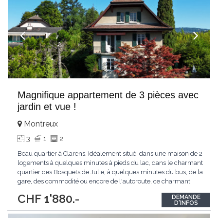
Magnifique appartement de 3 pièces avec
jardin et vue !
Montreux
3
1
2
Beau quartier à Clarens. Idéalement situé, dans une maison de 2
logements à quelques minutes à pieds du lac, dans le charmant
quartier des Bosquets de Julie, à quelques minutes du bus, de la
gare, des commodité ou encore de l'autoroute, ce charmant
appartement de 3 pièces est idéal pour les amateurs de belles
CHF 1'880.-
DEMANDE
choses. Pourvu d'un joli balcon, l'appartement bénéficie
D'INFOS
également d'un
...