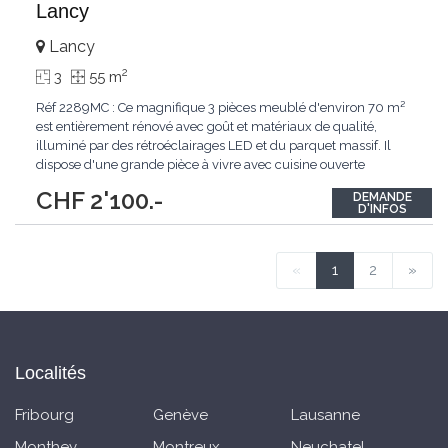
Lancy
Lancy
2
3
55 m
Réf 2289MC : Ce magnifique 3 pièces meublé d'environ 70 m²
est entièrement rénové avec goût et matériaux de qualité,
illuminé par des rétroéclairages LED et du parquet massif. Il
dispose d'une grande pièce à vivre avec cuisine ouverte
entièrement équipée, une grande chambre et une salle de bain.
CHF 2'100.-
DEMANDE
Le bien situé au 1er étage est en excellent état. Il est entièrement
D'INFOS
meublé.
...
«
1
2
»
Localités
Fribourg
Genève
Lausanne
Monthey
Montreux
Neuchatel