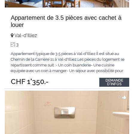
Appartement de 3.5 pièces avec cachet à
louer
Val-d'Illiez
3
Appartement typique de 3.5 pièces à Val-d'Illiez.Il est situé au
Chemin de la Carrière 11 à Val-d'Illiez.Les pièces du logement se
répartissent comme suit :- Un coin buanderie- Une cuisine
équipée avec un coin à manger- Un séjour avec possibilité pour
une deuxième chambre- Une chambre à coucher- Une salle de
CHF 1'350.-
DEMANDE
douche/WCLoyer mensuel : CHF 1'350.00, hors frais de
D'INFOS
chauffage électrique et
...
8