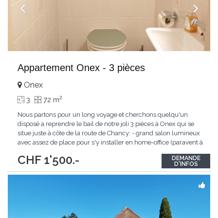
Appartement Onex - 3 pièces
Onex
2
3
72 m
Nous partons pour un long voyage et cherchons quelqu'un
disposé a reprendre le bail de notre joli 3 pièces à Onex qui se
situe juste à côte de la route de Chancy: - grand salon lumineux
avec assez de place pour s'y installer en home-office (paravent à
céder éventuellement) - cuisine ouverte agencée avec lave-
CHF 1'500.-
DEMANDE
vaisselle et grand frigo qui donne sur la salle à manger - WC et
D'INFOS
salle de bains séparés,
...