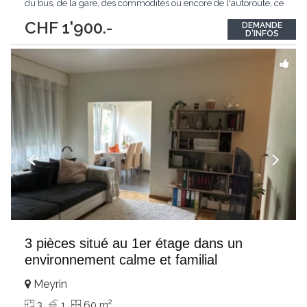
du bus, de la gare, des commodités ou encore de l'autoroute, ce
charmant appartement de 3 pièces est idéal pour les amateurs
CHF 1'900.-
DEMANDE
de belles choses. Pourvu d'une magnifique terrasse,
D'INFOS
l'appartement bénéficie également
...
3 pièces situé au 1er étage dans un
environnement calme et familial
Meyrin
2
3
1
60 m