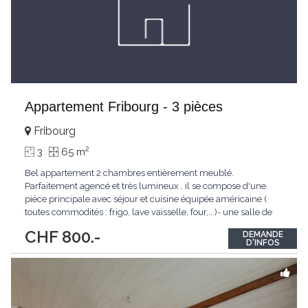
Appartement Fribourg - 3 pièces
Fribourg
2
3
65 m
Bel appartement 2 chambres entièrement meublé.
Parfaitement agencé et très lumineux , il se compose d'une
pièce principale avec séjour et cuisine équipée américaine (
toutes commodités : frigo, lave vaisselle, four,...)- une salle de
bain avec baignoire , 2 chambres , un wc séparé et une
CHF 800.-
DEMANDE
buanderie.Cet appartement vous charmera par ses nombreux
D'INFOS
avantages, tels que :- Aménagé avec beaucoup
...