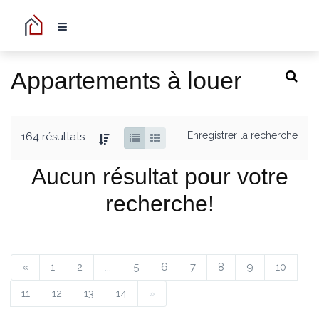
Appartements à louer
Enregistrer la recherche
164 résultats
Aucun résultat pour votre
recherche!
«
1
2
...
5
6
7
8
9
10
11
12
13
14
»