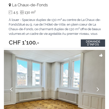
La Chaux-de-Fonds
2
4.5
130 m
À louer - Spacieux duplex de 130 m² au centre de La Chaux-de-
FondsSitué au 9, rue de l'Hôtel-de-Ville, en plein coeur de La
Chaux-de-Fonds, ce charmant duplex de 130 m² offre de beaux
volumes et un cadre de vie agréable.Au premier niveau, vous
trouverez :Une cuisine ouverte sur un séjour lumineuxDeux
CHF 1'100.-
DEMANDE
chambresUne salle de bain avec baignoireÀ l'étage supérieur,
D'INFOS
un vaste espace ouvert et modulable
...