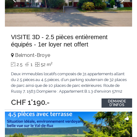
VISITE 3D - 2.5 pièces entièrement
équipés - 1er loyer net offert
Belmont-Broye
2
2.5
1
52 m
Deux immeubles locatifs composés de 31 appartements allant
du 2.5 pièces au 4.5 pièces, d’un parking souterrain de 32 places
de parc ainsi que de 10 places de parc extérieures. Route de
Russy 7, 1563 Dompierre : Appartement B.1.3 d'environ 57m2
au 1er étage - disponible de suite. Loyer CHF 1'265.00 + CHF
CHF 1'190.-
DEMANDE
155.00 d'acompte de frais de chauffage, eau chaude et frais
D'INFOS
accessoires VISITE VIRTUELLE
...