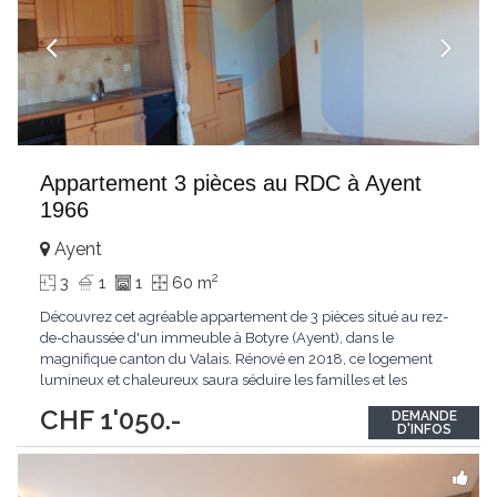
Appartement 3 pièces au RDC à Ayent
1966
Ayent
2
3
1
1
60 m
Découvrez cet agréable appartement de 3 pièces situé au rez-
de-chaussée d'un immeuble à Botyre (Ayent), dans le
magnifique canton du Valais. Rénové en 2018, ce logement
lumineux et chaleureux saura séduire les familles et les
amoureux de la nature. L'appartement dispose notamment de :
CHF 1'050.-
DEMANDE
Pièces lumineuses : grandes fenêtres avec vue Cuisine équipée :
D'INFOS
Lumineuse et fonctionnelle, avec
...