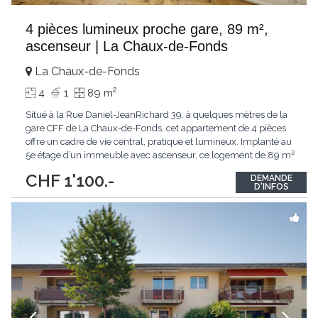
4 pièces lumineux proche gare, 89 m²,
ascenseur | La Chaux-de-Fonds
La Chaux-de-Fonds
2
4
1
89 m
Situé à la Rue Daniel-JeanRichard 39, à quelques mètres de la
gare CFF de La Chaux-de-Fonds, cet appartement de 4 pièces
offre un cadre de vie central, pratique et lumineux. Implanté au
5e étage d’un immeuble avec ascenseur, ce logement de 89 m²
séduit par ses volumes généreux et ses pièces communicantes
CHF 1'100.-
DEMANDE
baignées de lumière naturelle. Le parquet d’origine apporte une
D'INFOS
atmosphère
...