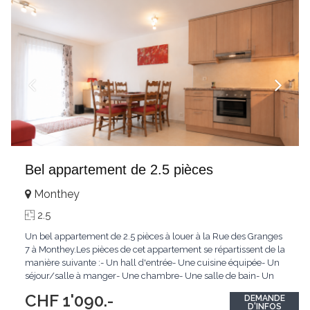
Bel appartement de 2.5 pièces
Monthey
2.5
Un bel appartement de 2.5 pièces à louer à la Rue des Granges
7 à Monthey.Les pièces de cet appartement se répartissent de la
manière suivante :- Un hall d'entrée- Une cuisine équipée- Un
séjour/salle à manger- Une chambre- Une salle de bain- Un
balconL'appartement met également à disposition à bien plaire
CHF 1'090.-
DEMANDE
une cave.Loyer détaillé :Loyer net : Fr. 1'090.- + Fr. 200.- charges
D'INFOS