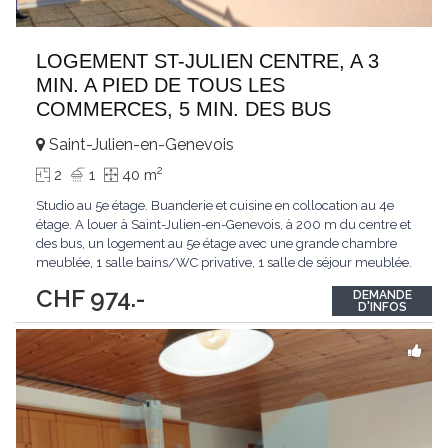
LOGEMENT ST-JULIEN CENTRE, A 3
MIN. A PIED DE TOUS LES
COMMERCES, 5 MIN. DES BUS
Saint-Julien-en-Genevois
2
2
1
40 m
Studio au 5e étage. Buanderie et cuisine en collocation au 4e
étage. A louer à Saint-Julien-en-Genevois, à 200 m du centre et
des bus, un logement au 5e étage avec une grande chambre
meublée, 1 salle bains/WC privative, 1 salle de séjour meublée.
Accès à une terrasse de 150 m2 avec vue panoramique. La
CHF 974.-
DEMANDE
cuisine est à partager avec la propriétaire qui habite au 4e étage.
D'INFOS
Annexes : une
...