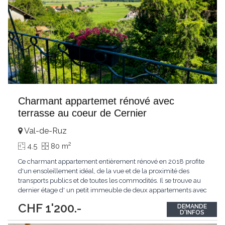
Charmant appartemet rénové avec
terrasse au coeur de Cernier
Val-de-Ruz
2
4.5
80 m
Ce charmant appartement entièrement rénové en 2018 profite
d'un ensoleillement idéal, de la vue et de la proximité des
transports publics et de toutes les commodités. Il se trouve au
dernier étage d' un petit immeuble de deux appartements avec
jardin.La disposition de l'appartement est la suivante:un hall
CHF 1'200.-
DEMANDE
d'entréedeux charmantes chambres très lumineusesun salon
D'INFOS
orientés au Sud avec une terrasse
...