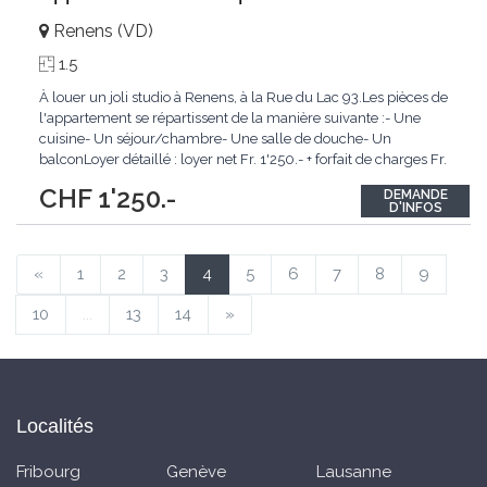
Renens (VD)
1.5
À louer un joli studio à Renens, à la Rue du Lac 93.Les pièces de
l'appartement se répartissent de la manière suivante :- Une
cuisine- Un séjour/chambre- Une salle de douche- Un
balconLoyer détaillé : loyer net Fr. 1'250.- + forfait de charges Fr.
100.-Loyer total : Fr. 1'350.-Disponible de suite ou à
CHF 1'250.-
DEMANDE
convenir.Pour les visites, veuillez nous contacter au 024 472 42
D'INFOS
42.En cas d'intérêt,
...
«
1
2
3
4
5
6
7
8
9
10
...
13
14
»
Localités
Fribourg
Genève
Lausanne