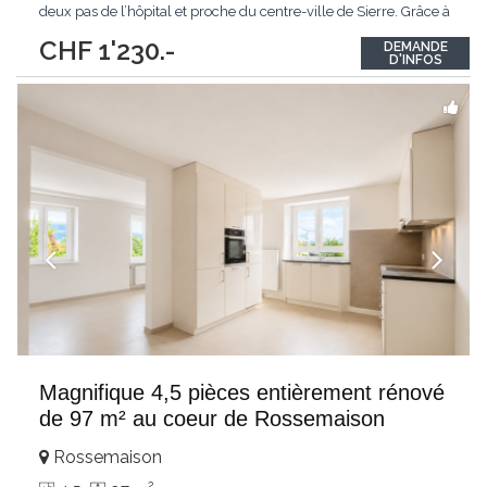
deux pas de l’hôpital et proche du centre-ville de Sierre. Grâce à
son orientation sud, la terrasse offre un agréable espace
CHF 1'230.-
DEMANDE
extérieur pour profiter du soleil en toute tranquillité. Un
...
D'INFOS
Magnifique 4,5 pièces entièrement rénové
de 97 m² au coeur de Rossemaison
Rossemaison
2