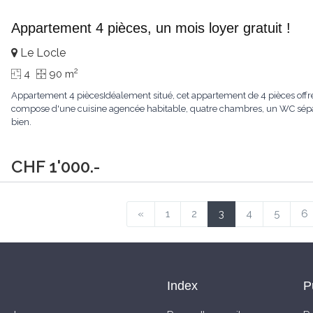
Appartement 4 pièces, un mois loyer gratuit !
Le Locle
2
4
90 m
Appartement 4 piècesIdéalement situé, cet appartement de 4 pièces offr
compose d'une cuisine agencée habitable, quatre chambres, un WC sépar
bien.
CHF 1'000.-
«
1
2
3
4
5
6
Index
P