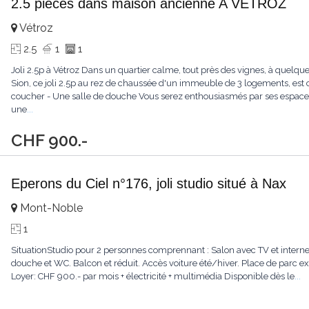
2.5 pièces dans maison ancienne A VETROZ
Vétroz
2.5
1
1
Joli 2.5p à Vétroz Dans un quartier calme, tout près des vignes, à quel
Sion, ce joli 2.5p au rez de chaussée d'un immeuble de 3 logements, est
coucher - Une salle de douche Vous serez enthousiasmés par ses espaces,
une
...
CHF 900.-
Eperons du Ciel n°176, joli studio situé à Nax
Mont-Noble
1
SituationStudio pour 2 personnes comprennant : Salon avec TV et internet, 
douche et WC. Balcon et réduit. Accès voiture été/hiver. Place de par
Loyer: CHF 900.- par mois + électricité + multimédia Disponible dès le
...