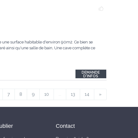
e une surface habitable d'environ 90m2. Ce bien se
é ainsi qu'une salle de bain, Une cave complète ce
DEMANDE
D'INFOS
7
8
9
10
...
13
14
»
ublier
Contact