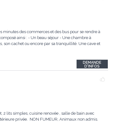
ques minutes des commerces et des bus pour se rendre à
 composé ainsi : - Un beau séjour - Une chambre à
 son cachet ou encore par sa tranquillité. Une cave et
DEMANDE
D'INFOS
2 lits simples, cuisine renovée , salle de bain avec
c extérieure privée. NON FUMEUR, Animaux non admis.