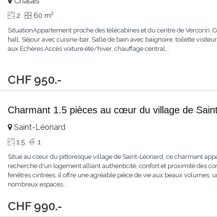
Chalais
2
2
60 m
SituationAppartement proche des télécabines et du centre de Vercorin. Co
hall, Séjour avec cuisine-bar, Salle de bain avec baignoire, toilette visite
aux Echères Accès voiture été/hiver, chauffage central,
...
CHF 950.-
Charmant 1.5 pièces au cœur du village de Sain
Saint-Léonard
1.5
1
Situé au cœur du pittoresque village de Saint-Léonard, ce charmant appa
recherche d'un logement alliant authenticité, confort et proximité des c
fenêtres cintrées, il offre une agréable pièce de vie aux beaux volumes,
nombreux espaces
...
CHF 990.-