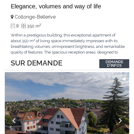
Elegance, volumes and way of life
Collonge-Bellerive
2
8
350 m
Within a prestigious building, this exceptional apartment of
about 350 m² of living space immediately impresses with its
breathtaking volumes, omnipresent brightness, and remarkable
quality of features. The spacious reception areas, designed to
receive guests elegantly, generously open onto magnificent
SUR DEMANDE
DEMANDE
outdoor spaces bathed in greenery. The bedrooms also have
D'INFOS
direct access to the outdoors, offering
...