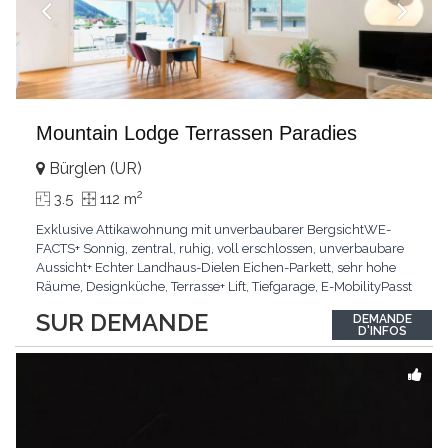
Mountain Lodge Terrassen Paradies
Bürglen (UR)
2
3.5
112 m
Exklusive Attikawohnung mit unverbaubarer BergsichtWE-
FACTS+ Sonnig, zentral, ruhig, voll erschlossen, unverbaubare
Aussicht+ Echter Landhaus-Dielen Eichen-Parkett, sehr hohe
Räume, Designküche, Terrasse+ Lift, Tiefgarage, E-MobilityPasst
für:Käufer, die Ruhe und Privatsphäre suchen mit Sinn für
SUR DEMANDE
DEMANDE
ArchitekturKLARTEXT: Grosszügig, sonnig und kompromisslos
D'INFOS
hochwertig mit Logenplatz.Interessiert?
...