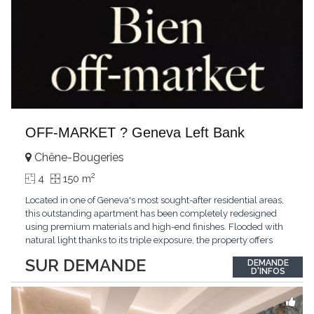
OFF-MARKET ? Geneva Left Bank
Chêne-Bougeries
2
4
150 m
Located in one of Geneva's most sought-after residential areas,
this outstanding apartment has been completely redesigned
using premium materials and high-end finishes. Flooded with
natural light thanks to its triple exposure, the property offers
generous living spaces, two bedrooms including a magnificent
SUR DEMANDE
DEMANDE
master suite, elegant reception areas, and a spacious terrace
D'INFOS
overlooking a peaceful and green
...