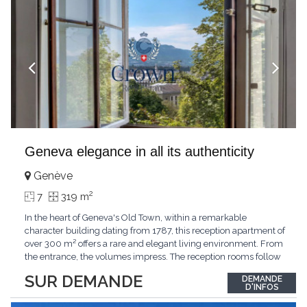
Geneva elegance in all its authenticity
Genève
2
7
319 m
In the heart of Geneva's Old Town, within a remarkable
character building dating from 1787, this reception apartment of
over 300 m² offers a rare and elegant living environment. From
the entrance, the volumes impress. The reception rooms follow
one after the other in harmony, revealing the nobility of the
SUR DEMANDE
DEMANDE
period architecture. High ceilings, finely crafted stuccoes,
D'INFOS
moldings, woodwork, old fireplaces,
...