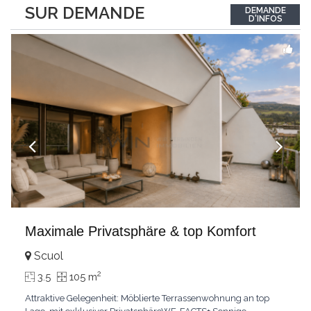
between the interior and the landscape. The sleeping area
SUR DEMANDE
DEMANDE
comprises two bedrooms, each with its own bathroom,
D'INFOS
guaranteeing comfort and privacy. Private
...
Maximale Privatsphäre & top Komfort
Scuol
2
3.5
105 m
Attraktive Gelegenheit: Möblierte Terrassenwohnung an top