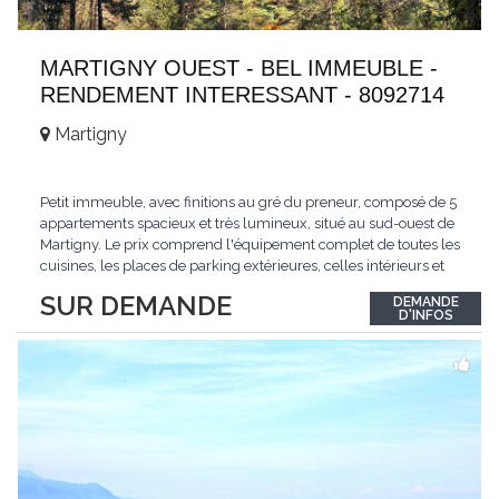
MARTIGNY OUEST - BEL IMMEUBLE -
RENDEMENT INTERESSANT - 8092714
Martigny
Petit immeuble, avec finitions au gré du preneur, composé de 5
appartements spacieux et très lumineux, situé au sud-ouest de
Martigny. Le prix comprend l'équipement complet de toutes les
cuisines, les places de parking extérieures, celles intérieurs et
les espaces de stockage privé, sans oublier un beau jardin. Une
SUR DEMANDE
DEMANDE
opportunité exclusive avec un rendement intéressant. Plus
D'INFOS
d'informations
...