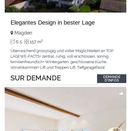
Elegantes Design in bester Lage
Magden
2
6.5
157 m
Überraschend grosszügig und voller Möglichkeiten an TOP
LAGEWE-FACTS+ zentral, ruhig, voll erschlossen, sonnig,
familienfreundlich+ Wintergarten, geschlossene Küche,
Vorratskammer+ Lift und Treppen-Lift, TiefgaragePasst
für:Paare, Familien, Singles,KLARTEXT: Offener Living und
SUR DEMANDE
DEMANDE
Wintergarten schaffen ein lichtdurchflutetes
D'INFOS
Wunder.Interessiert? JETZT anrufen: +41 76 507 21 32