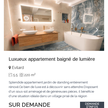
Luxueux appartement baigné de lumière
Evilard
2
5.5
220 m
Splendide appartement jardin de standing entièrement
rénové.Ce bien de luxe est à découvrir sans attendre.Disposant
d'un sous-sol aménagé et de généreuses pièces, il bénéficie
d'une situation idéale dans un village prisé de la région
biennoise.Un ensoleillement optimal lui offre une luminosité
SUR DEMANDE
DEMANDE
hors du commun tout au long de la journée.Points forts:4
D'INFOS