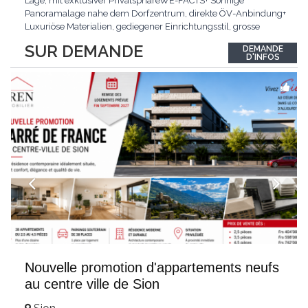
Lage, mit exklusiver PrivatsphäreWE-FACTS+ Sonnige
Panoramalage nahe dem Dorfzentrum, direkte ÖV-Anbindung+
Luxuriöse Materialien, gediegener Einrichtungsstil, grosse
bodentiefe Fenster+ Tiefgarage inklusive, Lift, Skiraum,
SUR DEMANDE
DEMANDE
gemeinschaftliche WaschküchePasst für:Geniesser von
D'INFOS
Weitblick und gehobenem WohnkomfortDie Wohnung wird
hochwertig
...
Nouvelle promotion d'appartements neufs
au centre ville de Sion