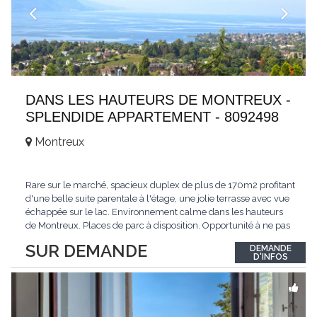
DANS LES HAUTEURS DE MONTREUX -
SPLENDIDE APPARTEMENT - 8092498
Montreux
Rare sur le marché, spacieux duplex de plus de 170m2 profitant
d'une belle suite parentale à l'étage, une jolie terrasse avec vue
échappée sur le lac. Environnement calme dans les hauteurs
de Montreux. Places de parc à disposition. Opportunité à ne pas
manquer. Plus d'informations : www.tissot-immobilier.ch Selten
SUR DEMANDE
DEMANDE
auf dem Markt, geräumiges Duplex von mehr als 170m2 mit
D'INFOS
einer schönen
...