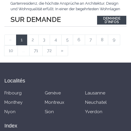
Gartenresidenz, die höchste Ansprüche an Architektur, Design
und Wohnqualität erfüllt. In einer der begehrtesten Wohnlagen
der Schweiz, im steuergünstigen Bäch SZ, erwartet Sie ein
SUR DEMANDE
DEMANDE
exklusives Zuhause mit über 230 m² Wohnfläche, das
D'INFOS
Grosszügigkeit, Privatsphäre und zeitlose Eleganz auf
einzigartige
...
«
1
2
3
4
5
6
7
8
9
10
...
71
72
»
Localités
Fribourg
Genève
Lausanne
Monthey
Montreux
Neuchatel
Nyon
Sion
Yverdon
Index