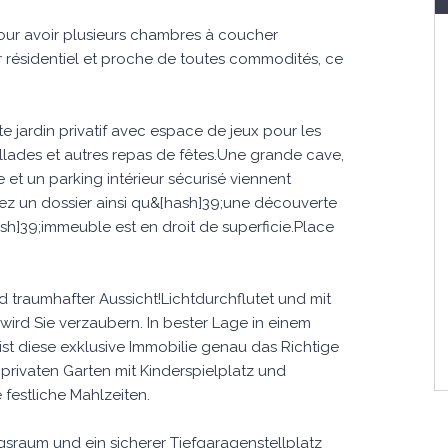
pour avoir plusieurs chambres à coucher
 résidentiel et proche de toutes commodités, ce
 jardin privatif avec espace de jeux pour les
illades et autres repas de fêtes.Une grande cave,
 et un parking intérieur sécurisé viennent
itez un dossier ainsi qu&[hash]39;une découverte
ash]39;immeuble est en droit de superficie.Place
raumhafter Aussicht!Lichtdurchflutet und mit
rd Sie verzaubern. In bester Lage in einem
st diese exklusive Immobilie genau das Richtige
privaten Garten mit Kinderspielplatz und
festliche Mahlzeiten.
ngsraum und ein sicherer Tiefgaragenstellplatz