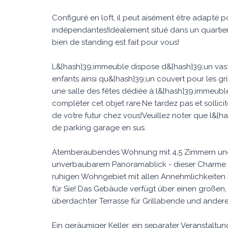
Configuré en loft, il peut aisément être adapté 
indépendantes!Idéalement situé dans un quartier
bien de standing est fait pour vous!
L&[hash]39;immeuble dispose d&[hash]39;un vaste
enfants ainsi qu&[hash]39;un couvert pour les gr
une salle des fêtes dédiée à l&[hash]39;immeuble
compléter cet objet rare.Ne tardez pas et sollic
de votre futur chez vous!Veuillez noter que l&[h
de parking garage en sus.
Atemberaubendes Wohnung mit 4,5 Zimmern und t
unverbaubarem Panoramablick - dieser Charme wi
ruhigen Wohngebiet mit allen Annehmlichkeiten i
für Sie! Das Gebäude verfügt über einen großen, 
überdachter Terrasse für Grillabende und andere 
Ein geräumiger Keller, ein separater Veranstaltu