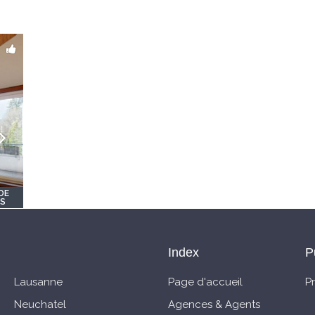
DE
OS
Index
P
Lausanne
Page d'accueil
P
Neuchatel
Agences & Agents