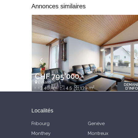
Annonces similaires
CHF 795'000.-
Evilard
DEMAN
2
3.46 km
4.5
139 m
D'INF
Localités
Fribourg
Genève
Monthey
Montreux