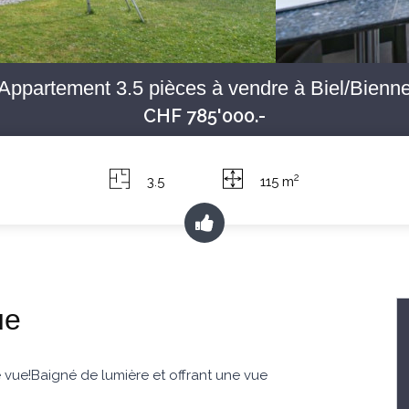
Appartement 3.5 pièces à vendre à Biel/Bienn
CHF 785'000.-
2
3.5
115 m
ue
 vue!Baigné de lumière et offrant une vue
.