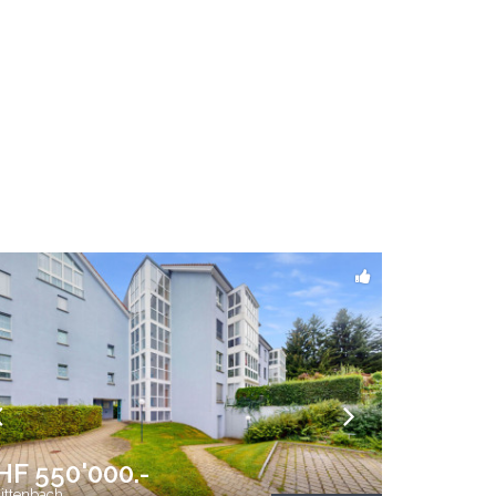
HF 550'000.-
ttenbach