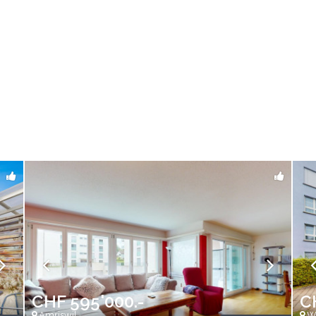
CHF 595'000.-
C
Amriswil
Wi