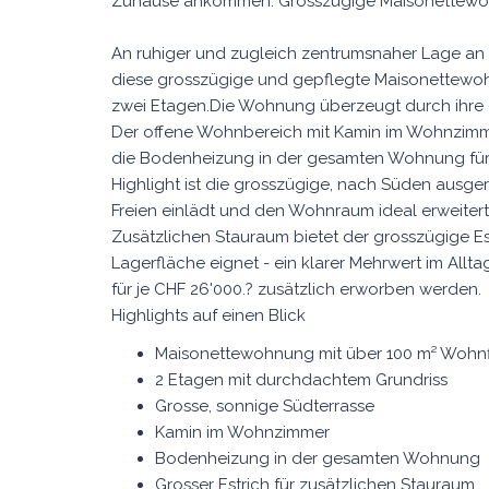
Zuhause ankommen: Grosszügige Maisonettewoh
An ruhiger und zugleich zentrumsnaher Lage an de
diese grosszügige und gepflegte Maisonettewohn
zwei Etagen.Die Wohnung überzeugt durch ihre
Der offene Wohnbereich mit Kamin im Wohnzimm
die Bodenheizung in der gesamten Wohnung fü
Highlight ist die grosszügige, nach Süden ausger
Freien einlädt und den Wohnraum ideal erweitert
Zusätzlichen Stauraum bietet der grosszügige Est
Lagerfläche eignet - ein klarer Mehrwert im Allt
für je CHF 26'000.? zusätzlich erworben werden.
Highlights auf einen Blick
Maisonettewohnung mit über 100 m² Wohn
2 Etagen mit durchdachtem Grundriss
Grosse, sonnige Südterrasse
Kamin im Wohnzimmer
Bodenheizung in der gesamten Wohnung
Grosser Estrich für zusätzlichen Stauraum