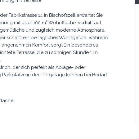
nung mit Terrasse
r Fabrikstrasse 14 in Bischofszell erwartet Sie
ung mit über 100 m² Wohnfläche, verteilt auf
 gemütliche und zugleich moderne Atmosphäre.
er schafft ein behagliches Wohngefühl, während
r angenehmen Komfort sorgt.Ein besonderes
ichtete Terrasse, die zu sonnigen Stunden im
.
rich, der sich perfekt als Ablage- oder
ag.Parkplätze in der Tiefgarage können bei Bedarf
fläche