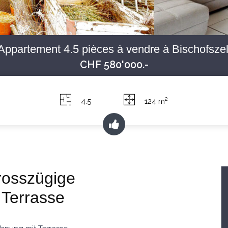
Appartement 4.5 pièces à vendre à Bischofszel
CHF 580'000.-
2
4.5
124 m
osszügige
 Terrasse