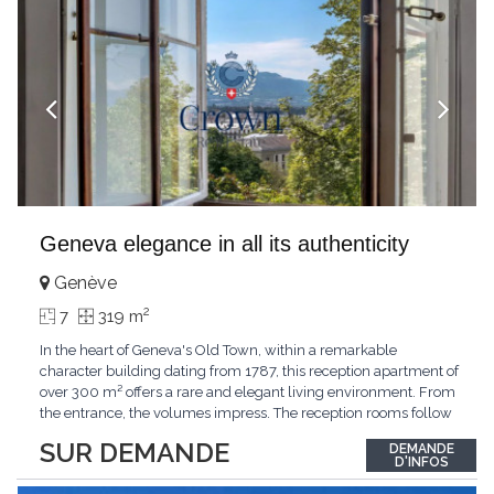
Geneva elegance in all its authenticity
Genève
2
7
319 m
In the heart of Geneva's Old Town, within a remarkable
character building dating from 1787, this reception apartment of
over 300 m² offers a rare and elegant living environment. From
the entrance, the volumes impress. The reception rooms follow
one after the other in harmony, revealing the nobility of the
SUR DEMANDE
DEMANDE
period architecture. High ceilings, finely crafted stuccoes,
D'INFOS
moldings, woodwork, old fireplaces,
...