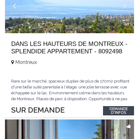
DANS LES HAUTEURS DE MONTREUX -
SPLENDIDE APPARTEMENT - 8092498
Montreux
Rare sur le marché, spacieux duplex de plus de 170m2 profitant
d'une belle suite parentale à l'étage, une jolie terrasse avec vue
échappée sur le lac. Environnement calme dans les hauteurs
de Montreux. Places de parc à disposition. Opportunité à ne pas
manquer. Plus d'informations : www.tissot-immobilier.ch Selten
SUR DEMANDE
DEMANDE
auf dem Markt, geräumiges Duplex von mehr als 170m2 mit
D'INFOS
einer schönen
...