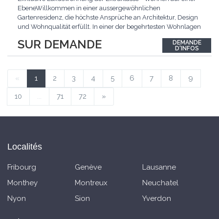
EbeneWillkommen in einer aussergewöhnlichen
Gartenresidenz, die höchste Ansprüche an Architektur, Design
und Wohnqualität erfüllt. In einer der begehrtesten Wohnlagen
der Schweiz, im steuergünstigen Bäch SZ, erwartet Sie ein
SUR DEMANDE
DEMANDE
exklusives Zuhause mit über 230 m² Wohnfläche, das
D'INFOS
Grosszügigkeit, Privatsphäre und zeitlose Eleganz auf
einzigartige
...
«
1
2
3
4
5
6
7
8
9
10
...
71
72
»
Localités
Fribourg
Genève
Lausanne
Monthey
Montreux
Neuchatel
Nyon
Sion
Yverdon