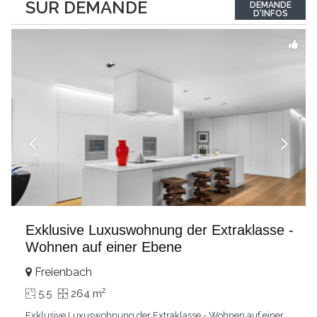
SUR DEMANDE
DEMANDE
luminosité hors du commun tout au long de la journée.Points
D'INFOS
forts:4 grandes chambresUn
...
Exklusive Luxuswohnung der Extraklasse -
Wohnen auf einer Ebene
Freienbach
2
5.5
264 m
Exklusive Luxuswohnung der Extraklasse - Wohnen auf einer