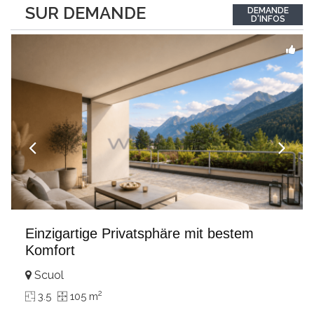
between the interior and the landscape. The sleeping area
SUR DEMANDE
DEMANDE
comprises two bedrooms, each with its own bathroom,
D'INFOS
guaranteeing comfort and privacy. Private
...
Einzigartige Privatsphäre mit bestem
Komfort
Scuol
2
3.5
105 m