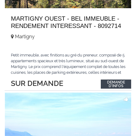
MARTIGNY OUEST - BEL IMMEUBLE -
RENDEMENT INTERESSANT - 8092714
Martigny
Petit immeuble, avec finitions au gré du preneur, composé de 5
appartements spacieux et très lumineux, situé au sud-ouest de
Martigny. Le prix comprend l'équipement complet de toutes les
cuisines, les places de parking extérieures, celles intérieurs et
les espaces de stockage privé, sans oublier un beau jardin. Une
SUR DEMANDE
DEMANDE
opportunité exclusive avec un rendement intéressant. Plus
D'INFOS
d'informations
...