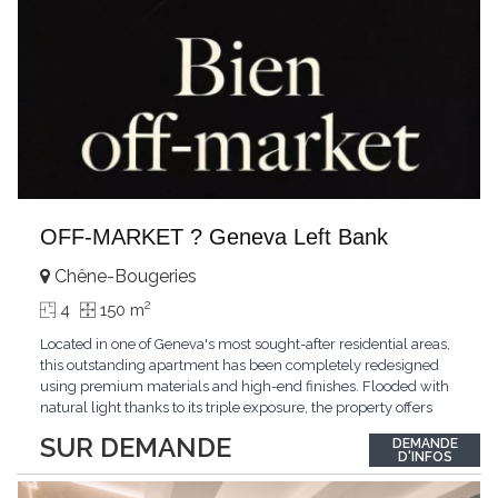
OFF-MARKET ? Geneva Left Bank
Chêne-Bougeries
2
4
150 m
Located in one of Geneva's most sought-after residential areas,
this outstanding apartment has been completely redesigned
using premium materials and high-end finishes. Flooded with
natural light thanks to its triple exposure, the property offers
generous living spaces, two bedrooms including a magnificent
SUR DEMANDE
DEMANDE
master suite, elegant reception areas, and a spacious terrace
D'INFOS
overlooking a peaceful and green
...