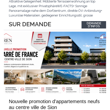
Attraktive Gelegenheit: Möblierte Terrassenwohnung an top
Lage, mit exklusiver PrivatsphäreWE-FACTS+ Sonnige
Panoramalage nahe dem Dorfzentrum, direkte ÖV-Anbindung+
Luxuriöse Materialien, gediegener Einrichtungsstil, grosse
bodentiefe Fenster+ Tiefgarage inklusive, Lift, Skiraum,
SUR DEMANDE
DEMANDE
gemeinschaftliche WaschküchePasst für:Geniesser von
D'INFOS
Weitblick und gehobenem WohnkomfortDie Wohnung wird
hochwertig
...
Nouvelle promotion d'appartements neufs
au centre ville de Sion