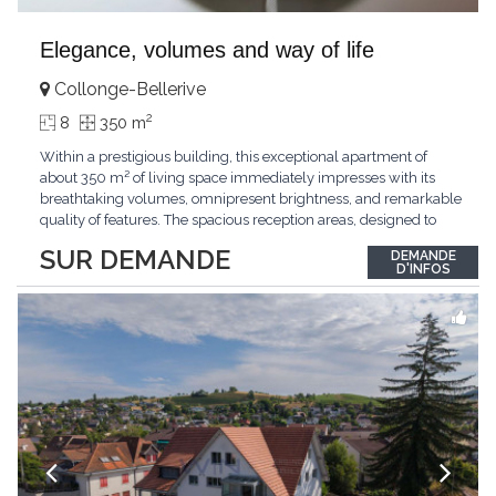
Elegance, volumes and way of life
Collonge-Bellerive
2
8
350 m
Within a prestigious building, this exceptional apartment of
about 350 m² of living space immediately impresses with its
breathtaking volumes, omnipresent brightness, and remarkable
quality of features. The spacious reception areas, designed to
receive guests elegantly, generously open onto magnificent
SUR DEMANDE
DEMANDE
outdoor spaces bathed in greenery. The bedrooms also have
D'INFOS
direct access to the outdoors, offering
...