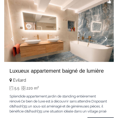
Luxueux appartement baigné de lumière
Evilard
2
5.5
220 m
Splendide appartement jardin de standing entièrement
rénové.Ce bien de luxe est à découvrir sans attendre.Disposant
d&[hash]39;un sous-sol aménagé et de généreuses pièces, il
bénéficie d&[hash]39;une situation idéale dans un village prisé
de la région biennoise.Un ensoleillement optimal lui offre une