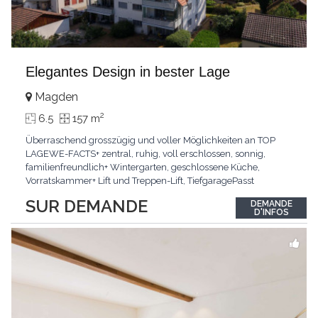
Elegantes Design in bester Lage
Magden
2
6.5
157 m
Überraschend grosszügig und voller Möglichkeiten an TOP
LAGEWE-FACTS+ zentral, ruhig, voll erschlossen, sonnig,
familienfreundlich+ Wintergarten, geschlossene Küche,
Vorratskammer+ Lift und Treppen-Lift, TiefgaragePasst
für:Paare, Familien, Singles,KLARTEXT: Offener Living und
SUR DEMANDE
DEMANDE
Wintergarten schaffen ein lichtdurchflutetes
D'INFOS
Wunder.Interessiert? JETZT anrufen: +41 76 507 21 32