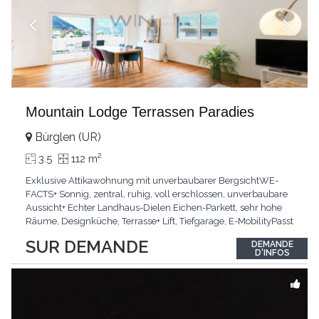
Mountain Lodge Terrassen Paradies
Bürglen (UR)
2
3.5
112 m
Exklusive Attikawohnung mit unverbaubarer BergsichtWE-
FACTS+ Sonnig, zentral, ruhig, voll erschlossen, unverbaubare
Aussicht+ Echter Landhaus-Dielen Eichen-Parkett, sehr hohe
Räume, Designküche, Terrasse+ Lift, Tiefgarage, E-MobilityPasst
für:Käufer, die Ruhe und Privatsphäre suchen mit Sinn für
SUR DEMANDE
DEMANDE
ArchitekturKLARTEXT: Grosszügig, sonnig und kompromisslos
D'INFOS
hochwertig mit Logenplatz.Interessiert?
...