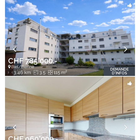
CHF 785'000.-
Biel/Bienne
DEMANDE
2
3.46 km
3.5
115 m
D'INFOS
CHF 960'000.-