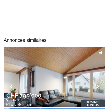
Annonces similaires
CHF 795'000.-
Evilard
DEMANDE
2
4.5
139 m
D'INFOS