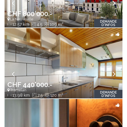
CHF 800'000.-
La Neuveville
DEMANDE
2
12.57 km
4.5
109 m
D'INFOS
CHF 440'000.-
Tramelan
DEMANDE
2
13.98 km
7.5
120 m
D'INFOS