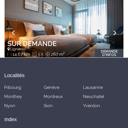
SUR DEMANDE
Lignières
DEMANDE
2
14.67 km
5.5
267 m
D'INFOS
Localités
Fribourg
Genève
Lausanne
Monthey
Montreux
Neuchatel
Nyon
Sion
Yverdon
Index