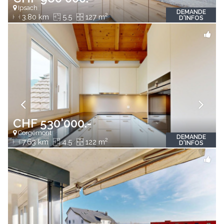
Ipsach
DEMANDE
2
3.80 km
5.5
127 m
D'INFOS
CHF 530'000.-
Corgémont
DEMANDE
2
7.63 km
4.5
122 m
D'INFOS