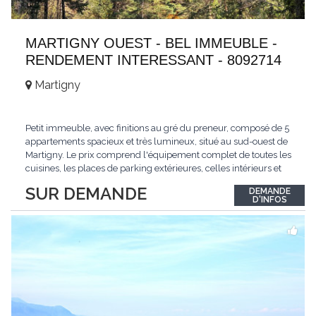
MARTIGNY OUEST - BEL IMMEUBLE -
RENDEMENT INTERESSANT - 8092714
Martigny
Petit immeuble, avec finitions au gré du preneur, composé de 5
appartements spacieux et très lumineux, situé au sud-ouest de
Martigny. Le prix comprend l'équipement complet de toutes les
cuisines, les places de parking extérieures, celles intérieurs et
les espaces de stockage privé, sans oublier un beau jardin. Une
SUR DEMANDE
DEMANDE
opportunité exclusive avec un rendement intéressant. Plus
D'INFOS
d'informations
...