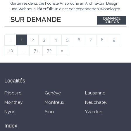
Gartenresidenz, die höchste Ansprüche an Architektur, Design
und Wohnqualität erfüllt. In einer der begehrtesten Wohnlagen
der Schweiz, im steuergünstigen Bäch SZ, erwartet Sie ein
SUR DEMANDE
DEMANDE
exklusives Zuhause mit über 230 m² Wohnfläche, das
D'INFOS
Grosszügigkeit, Privatsphäre und zeitlose Eleganz auf
einzigartige
...
«
1
2
3
4
5
6
7
8
9
10
...
71
72
»
Localités
Fribourg
Genève
Lausanne
Monthey
Montreux
Neuchatel
Nyon
Sion
Yverdon
Index