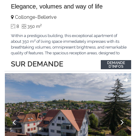
Elegance, volumes and way of life
Collonge-Bellerive
2
8
350 m
Within a prestigious building, this exceptional apartment of
about 350 m² of living space immediately impresses with its
breathtaking volumes, omnipresent brightness, and remarkable
quality of features. The spacious reception areas, designed to
receive guests elegantly, generously open onto magnificent
SUR DEMANDE
DEMANDE
outdoor spaces bathed in greenery. The bedrooms also have
D'INFOS
direct access to the outdoors, offering
...