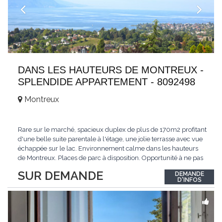
DANS LES HAUTEURS DE MONTREUX -
SPLENDIDE APPARTEMENT - 8092498
Montreux
Rare sur le marché, spacieux duplex de plus de 170m2 profitant
d'une belle suite parentale à l'étage, une jolie terrasse avec vue
échappée sur le lac. Environnement calme dans les hauteurs
de Montreux. Places de parc à disposition. Opportunité à ne pas
manquer. Plus d'informations : www.tissot-immobilier.ch Selten
SUR DEMANDE
DEMANDE
auf dem Markt, geräumiges Duplex von mehr als 170m2 mit
D'INFOS
einer schönen
...