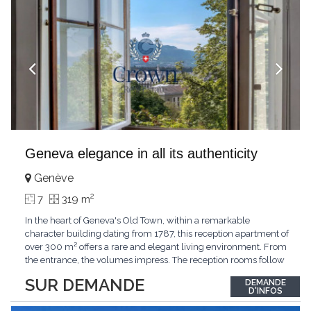
Geneva elegance in all its authenticity
Genève
2
7
319 m
In the heart of Geneva's Old Town, within a remarkable
character building dating from 1787, this reception apartment of
over 300 m² offers a rare and elegant living environment. From
the entrance, the volumes impress. The reception rooms follow
one after the other in harmony, revealing the nobility of the
SUR DEMANDE
DEMANDE
period architecture. High ceilings, finely crafted stuccoes,
D'INFOS
moldings, woodwork, old fireplaces,
...