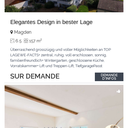
Elegantes Design in bester Lage
Magden
2
6.5
157 m
Überraschend grosszügig und voller Möglichkeiten an TOP
LAGEWE-FACTS+ zentral, ruhig, voll erschlossen, sonnig,
familienfreundlich+ Wintergarten, geschlossene Küche,
Vorratskammer+ Lift und Treppen-Lift, TiefgaragePasst
für:Paare, Familien, Singles,KLARTEXT: Offener Living und
SUR DEMANDE
DEMANDE
Wintergarten schaffen ein lichtdurchflutetes
D'INFOS
Wunder.Interessiert? JETZT anrufen: +41 76 507 21 32