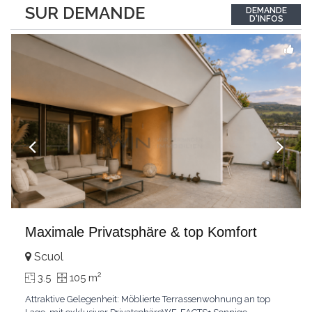
between the interior and the landscape. The sleeping area
SUR DEMANDE
DEMANDE
comprises two bedrooms, each with its own bathroom,
D'INFOS
guaranteeing comfort and privacy. Private
...
Maximale Privatsphäre & top Komfort
Scuol
2
3.5
105 m
Attraktive Gelegenheit: Möblierte Terrassenwohnung an top