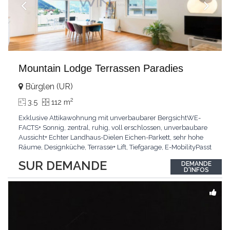
Mountain Lodge Terrassen Paradies
Bürglen (UR)
2
3.5
112 m
Exklusive Attikawohnung mit unverbaubarer BergsichtWE-
FACTS+ Sonnig, zentral, ruhig, voll erschlossen, unverbaubare
Aussicht+ Echter Landhaus-Dielen Eichen-Parkett, sehr hohe
Räume, Designküche, Terrasse+ Lift, Tiefgarage, E-MobilityPasst
für:Käufer, die Ruhe und Privatsphäre suchen mit Sinn für
SUR DEMANDE
DEMANDE
ArchitekturKLARTEXT: Grosszügig, sonnig und kompromisslos
D'INFOS
hochwertig mit Logenplatz.Interessiert?
...