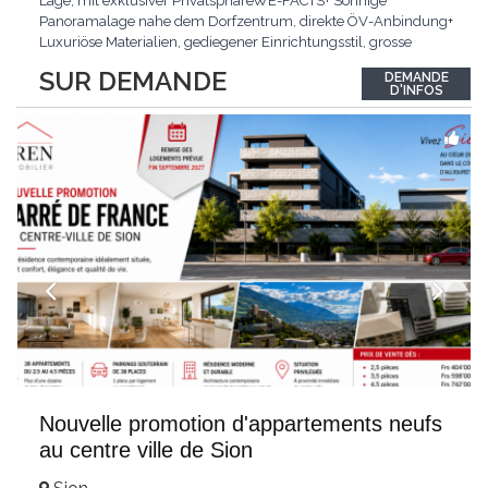
Lage, mit exklusiver PrivatsphäreWE-FACTS+ Sonnige
Panoramalage nahe dem Dorfzentrum, direkte ÖV-Anbindung+
Luxuriöse Materialien, gediegener Einrichtungsstil, grosse
bodentiefe Fenster+ Tiefgarage inklusive, Lift, Skiraum,
SUR DEMANDE
DEMANDE
gemeinschaftliche WaschküchePasst für:Geniesser von
D'INFOS
Weitblick und gehobenem WohnkomfortDie Wohnung wird
hochwertig
...
Nouvelle promotion d'appartements neufs
au centre ville de Sion