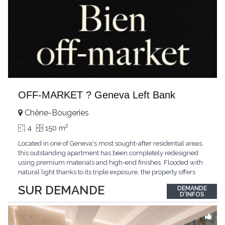
OFF-MARKET ? Geneva Left Bank
Chêne-Bougeries
2
4
150 m
Located in one of Geneva's most sought-after residential areas,
this outstanding apartment has been completely redesigned
using premium materials and high-end finishes. Flooded with
natural light thanks to its triple exposure, the property offers
generous living spaces, two bedrooms including a magnificent
SUR DEMANDE
DEMANDE
master suite, elegant reception areas, and a spacious terrace
D'INFOS
overlooking a peaceful and green
...