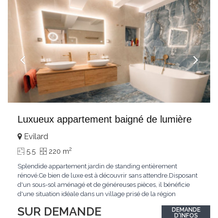
Luxueux appartement baigné de lumière
Evilard
2
5.5
220 m
Splendide appartement jardin de standing entièrement
rénové.Ce bien de luxe est à découvrir sans attendre.Disposant
d'un sous-sol aménagé et de généreuses pièces, il bénéficie
d'une situation idéale dans un village prisé de la région
biennoise.Un ensoleillement optimal lui offre une luminosité
SUR DEMANDE
DEMANDE
hors du commun tout au long de la journée.Points forts:4
D'INFOS