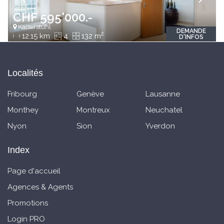
CHF 595'000.-
Kaiserstuhl
DEMANDE
2
12.15 km
4
132 m
D'INFOS
Localités
Fribourg
Genève
Lausanne
Monthey
Montreux
Neuchatel
Nyon
Sion
Yverdon
Index
Page d'accueil
Agences & Agents
Promotions
Login PRO