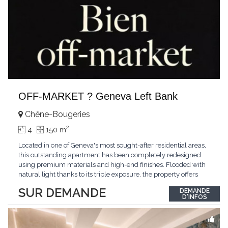
OFF-MARKET ? Geneva Left Bank
Chêne-Bougeries
2
4
150 m
Located in one of Geneva's most sought-after residential areas,
this outstanding apartment has been completely redesigned
using premium materials and high-end finishes. Flooded with
natural light thanks to its triple exposure, the property offers
generous living spaces, two bedrooms including a magnificent
SUR DEMANDE
DEMANDE
master suite, elegant reception areas, and a spacious terrace
D'INFOS
overlooking a peaceful and green
...