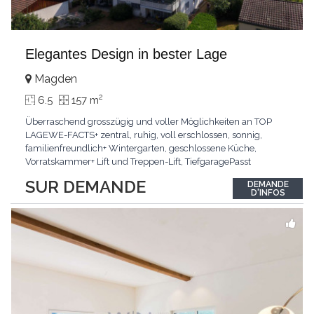
Elegantes Design in bester Lage
Magden
2
6.5
157 m
Überraschend grosszügig und voller Möglichkeiten an TOP
LAGEWE-FACTS+ zentral, ruhig, voll erschlossen, sonnig,
familienfreundlich+ Wintergarten, geschlossene Küche,
Vorratskammer+ Lift und Treppen-Lift, TiefgaragePasst
für:Paare, Familien, Singles,KLARTEXT: Offener Living und
SUR DEMANDE
DEMANDE
Wintergarten schaffen ein lichtdurchflutetes
D'INFOS
Wunder.Interessiert? JETZT anrufen: +41 76 507 21 32