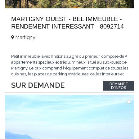
MARTIGNY OUEST - BEL IMMEUBLE -
RENDEMENT INTERESSANT - 8092714
Martigny
Petit immeuble, avec finitions au gré du preneur, composé de 5
appartements spacieux et très lumineux, situé au sud-ouest de
Martigny. Le prix comprend l'équipement complet de toutes les
cuisines, les places de parking extérieures, celles intérieurs et
les espaces de stockage privé, sans oublier un beau jardin. Une
SUR DEMANDE
DEMANDE
opportunité exclusive avec un rendement intéressant. Plus
D'INFOS
d'informations
...