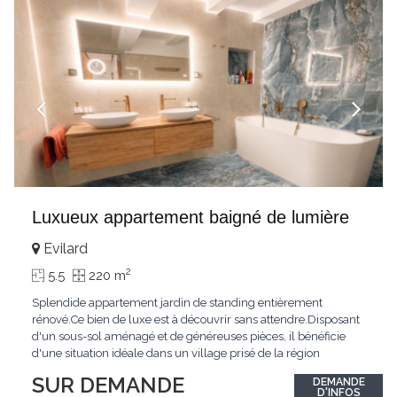
Luxueux appartement baigné de lumière
Evilard
2
5.5
220 m
Splendide appartement jardin de standing entièrement
rénové.Ce bien de luxe est à découvrir sans attendre.Disposant
d'un sous-sol aménagé et de généreuses pièces, il bénéficie
d'une situation idéale dans un village prisé de la région
biennoise.Un ensoleillement optimal lui offre une luminosité
SUR DEMANDE
DEMANDE
hors du commun tout au long de la journée.Points forts:4
D'INFOS