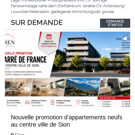
Lage, mit exklusiver PrivatsphäreWE-FACTS+ Sonnige
Panoramalage nahe dem Dorfzentrum, direkte ÖV-Anbindung+
Luxuriöse Materialien, gediegener Einrichtungsstil, grosse
bodentiefe Fenster+ Tiefgarage inklusive, Lift, Skiraum,
SUR DEMANDE
DEMANDE
gemeinschaftliche WaschküchePasst für:Geniesser von
D'INFOS
Weitblick und gehobenem WohnkomfortDie Wohnung wird
hochwertig
...
Nouvelle promotion d'appartements neufs
au centre ville de Sion