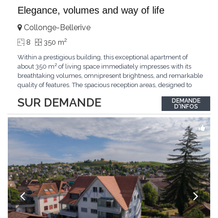
Elegance, volumes and way of life
Collonge-Bellerive
2
8
350 m
Within a prestigious building, this exceptional apartment of
about 350 m² of living space immediately impresses with its
breathtaking volumes, omnipresent brightness, and remarkable
quality of features. The spacious reception areas, designed to
receive guests elegantly, generously open onto magnificent
SUR DEMANDE
DEMANDE
outdoor spaces bathed in greenery. The bedrooms also have
D'INFOS
direct access to the outdoors, offering
...