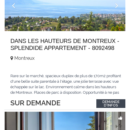
DANS LES HAUTEURS DE MONTREUX -
SPLENDIDE APPARTEMENT - 8092498
Montreux
Rare sur le marché, spacieux duplex de plus de 170m2 profitant
d'une belle suite parentale à l'étage, une jolie terrasse avec vue
échappée sur le lac. Environnement calme dans les hauteurs
de Montreux. Places de parc à disposition. Opportunité à ne pas
manquer. Plus d'informations : www.tissot-immobilier.ch Selten
SUR DEMANDE
DEMANDE
auf dem Markt, geräumiges Duplex von mehr als 170m2 mit
D'INFOS
einer schönen
...