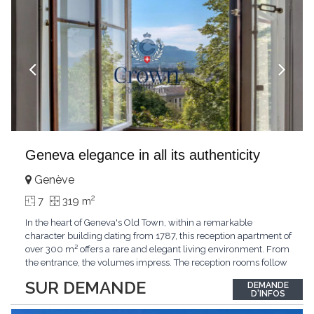
Geneva elegance in all its authenticity
Genève
2
7
319 m
In the heart of Geneva's Old Town, within a remarkable
character building dating from 1787, this reception apartment of
over 300 m² offers a rare and elegant living environment. From
the entrance, the volumes impress. The reception rooms follow
one after the other in harmony, revealing the nobility of the
SUR DEMANDE
DEMANDE
period architecture. High ceilings, finely crafted stuccoes,
D'INFOS
moldings, woodwork, old fireplaces,
...