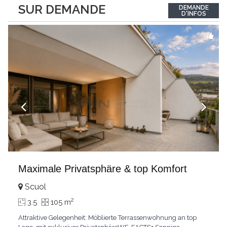
between the interior and the landscape. The sleeping area
SUR DEMANDE
DEMANDE
comprises two bedrooms, each with its own bathroom,
D'INFOS
guaranteeing comfort and privacy. Private
...
Maximale Privatsphäre & top Komfort
Scuol
2
3.5
105 m
Attraktive Gelegenheit: Möblierte Terrassenwohnung an top