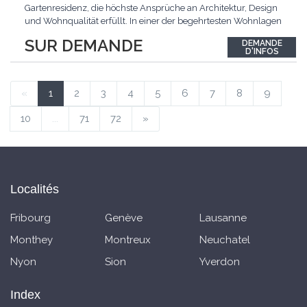
Gartenresidenz, die höchste Ansprüche an Architektur, Design
und Wohnqualität erfüllt. In einer der begehrtesten Wohnlagen
der Schweiz, im steuergünstigen Bäch SZ, erwartet Sie ein
SUR DEMANDE
DEMANDE
exklusives Zuhause mit über 230 m² Wohnfläche, das
D'INFOS
Grosszügigkeit, Privatsphäre und zeitlose Eleganz auf
einzigartige
...
«
1
2
3
4
5
6
7
8
9
10
...
71
72
»
Localités
Fribourg
Genève
Lausanne
Monthey
Montreux
Neuchatel
Nyon
Sion
Yverdon
Index