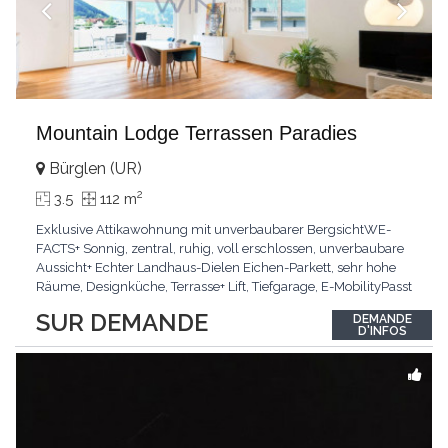
Mountain Lodge Terrassen Paradies
Bürglen (UR)
2
3.5
112 m
Exklusive Attikawohnung mit unverbaubarer BergsichtWE-
FACTS+ Sonnig, zentral, ruhig, voll erschlossen, unverbaubare
Aussicht+ Echter Landhaus-Dielen Eichen-Parkett, sehr hohe
Räume, Designküche, Terrasse+ Lift, Tiefgarage, E-MobilityPasst
für:Käufer, die Ruhe und Privatsphäre suchen mit Sinn für
SUR DEMANDE
DEMANDE
ArchitekturKLARTEXT: Grosszügig, sonnig und kompromisslos
D'INFOS
hochwertig mit Logenplatz.Interessiert?
...