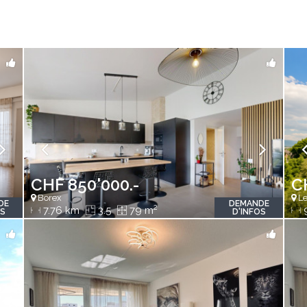
CHF 850'000.-
C
Borex
Le
DE
DEMANDE
2
7.76 km
3.5
79 m
OS
D'INFOS