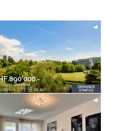
HF 890'000.-
 Grand-Saconnex
DEMANDE
2
9.06 km
3
56 m
D'INFOS