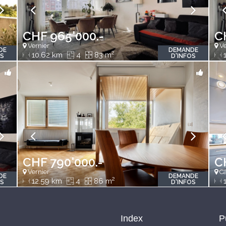
CHF 965'000.-
C
Vernier
Ve
DE
DEMANDE
2
10.62 km
4
83 m
1
OS
D'INFOS
CHF 790'000.-
C
Vernier
Ca
DE
DEMANDE
2
12.59 km
4
86 m
1
OS
D'INFOS
Index
P