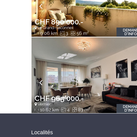
CHF 890'000.-
Le Grand-Saconnex
DEMAN
2
9.06 km
3
56 m
D'INF
CHF 965'000.-
Vernier
DEMAN
2
10.62 km
4
83 m
D'INF
Localités