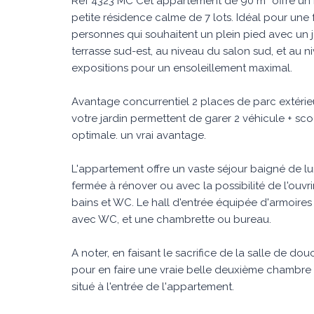
Réf 4323 MC Cet appartement de 90 m² offre un b
petite résidence calme de 7 lots. Idéal pour une
personnes qui souhaitent un plein pied avec un j
terrasse sud-est, au niveau du salon sud, et au n
expositions pour un ensoleillement maximal.
Avantage concurrentiel 2 places de parc extérieu
votre jardin permettent de garer 2 véhicule + sc
optimale. un vrai avantage.
L'appartement offre un vaste séjour baigné de l
fermée à rénover ou avec la possibilité de l'ouvri
bains et WC. Le hall d'entrée équipée d'armoire
avec WC, et une chambrette ou bureau.
A noter, en faisant le sacrifice de la salle de dou
pour en faire une vraie belle deuxième chambre 
situé à l'entrée de l'appartement.