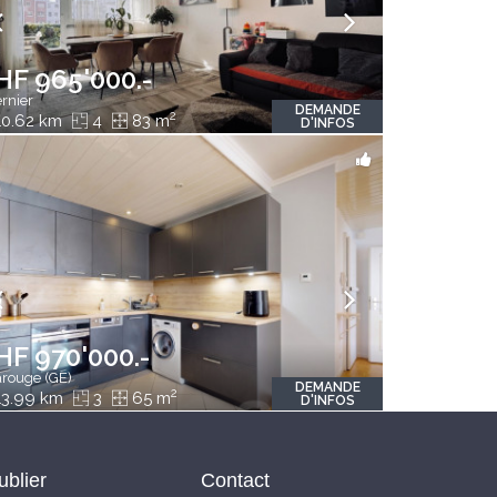
HF 965'000.-
rnier
DEMANDE
2
0.62 km
4
83 m
D'INFOS
HF 970'000.-
rouge (GE)
DEMANDE
2
3.99 km
3
65 m
D'INFOS
ublier
Contact