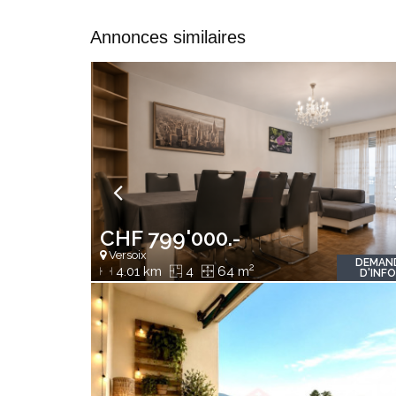
Annonces similaires
CHF 799'000.-
Versoix
DEMAN
2
4.01 km
4
64 m
D'INF