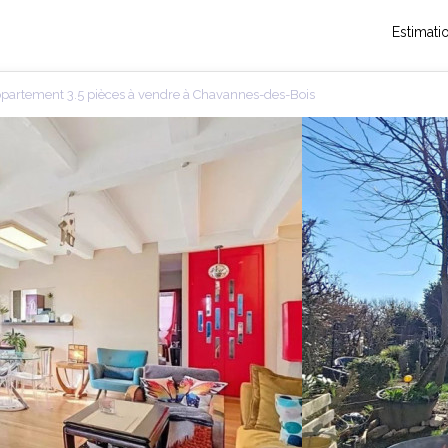
Estimati
partement 3.5 pièces à vendre à Chavannes-des-Bois