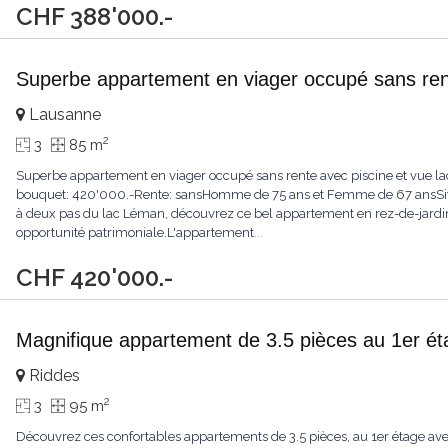
CHF 388'000.-
Superbe appartement en viager occupé sans rent
Lausanne
2
3
85 m
Superbe appartement en viager occupé sans rente avec piscine et vue l
bouquet: 420'000.-Rente: sansHomme de 75 ans et Femme de 67 ansSit
à deux pas du lac Léman, découvrez ce bel appartement en rez-de-jardin, p
opportunité patrimoniale.L'appartement
...
CHF 420'000.-
Magnifique appartement de 3.5 pièces au 1er é
Riddes
2
3
95 m
Découvrez ces confortables appartements de 3.5 pièces, au 1er étage ave