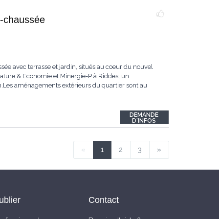
e-chaussée
ée avec terrasse et jardin, situés au coeur du nouvel
 Nature & Economie et Minergie-P à Riddes, un
n.Les aménagements extérieurs du quartier sont au
DEMANDE
D'INFOS
«
1
2
3
»
ublier
Contact