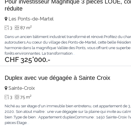
Pour investisseur Magnifique 3 pièces LOUÉ, co
réduite
Les Ponts-de-Martel
2
3
87 m
Dans un ancien bâtiment industriel transformé et rénové.Profitez du c
autoroutiers.Au coeur du village des Ponts-de-Martel, cette belle Réside
harmonie dans la magnifique Vallée des Ponts, vous offrant une superbe v
forêts environnantes. La transformation
...
CHF 325'000.-
Duplex avec vue dégagée à Sainte Croix
Sainte-Croix
2
3
75 m
Niché au 1er étage d'un immeuble bien entretenu, cet appartement de 3,
2020. Son atout maître : une vue dégagée sur la plaine qui invite au calm
bien :Type de bien : Appartement duplexCommune : 1450 Sainte-Croix (VD
pièces Étage
...