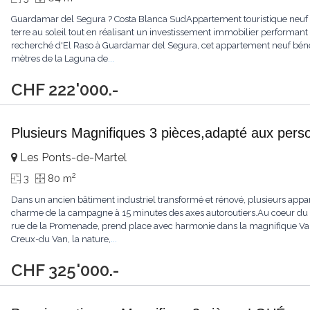
Guardamar del Segura ? Costa Blanca SudAppartement touristique neuf a
terre au soleil tout en réalisant un investissement immobilier performant
recherché d'El Raso à Guardamar del Segura, cet appartement neuf bén
mètres de la Laguna de
...
CHF 222'000.-
Plusieurs Magnifiques 3 pièces,adapté aux perso
Les Ponts-de-Martel
2
3
80 m
Dans un ancien bâtiment industriel transformé et rénové, plusieurs appar
charme de la campagne à 15 minutes des axes autoroutiers.Au coeur du vi
rue de la Promenade, prend place avec harmonie dans la magnifique Vall
Creux-du Van, la nature,
...
CHF 325'000.-