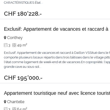
CARACTÉRISTIQUES État
...
CHF 180'228.-
Exclusif: Appartement de vacances et raccard à 
Conthey
2
3
49 m
Exclusif: Appartement de vacances et raccard à Daillon VSSitué dans le
comporte plusieurs locaux répartis dans trois bâtisses dans le village pit
l'état comme logement de week-end et de vacances.En copropriété, l'app
grande cave au sous-sol
...
CHF 195'000.-
Appartement touristique neuf avec licence touris
Chantelle
2
3
64 m