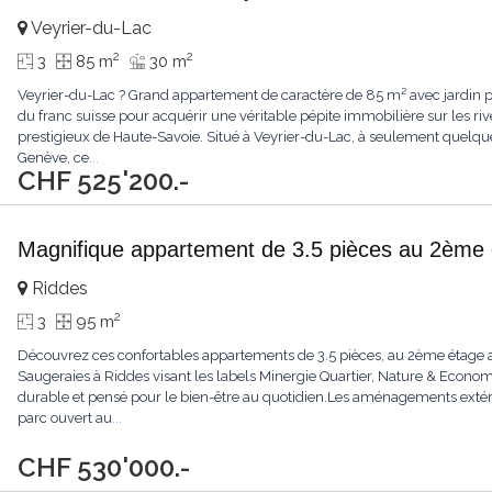
Veyrier-du-Lac
2
2
3
85 m
30 m
Veyrier-du-Lac ? Grand appartement de caractère de 85 m² avec jardin pri
du franc suisse pour acquérir une véritable pépite immobilière sur les riv
prestigieux de Haute-Savoie. Situé à Veyrier-du-Lac, à seulement quelq
Genève, ce
...
CHF 525'200.-
Magnifique appartement de 3.5 pièces au 2ème
Riddes
2
3
95 m
Découvrez ces confortables appartements de 3.5 pièces, au 2ème étage a
Saugeraies à Riddes visant les labels Minergie Quartier, Nature & Econ
durable et pensé pour le bien-être au quotidien.Les aménagements extéri
parc ouvert au
...
CHF 530'000.-