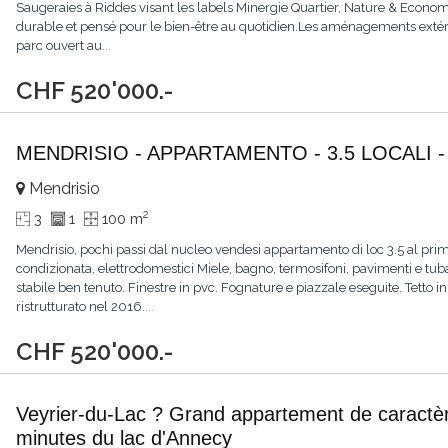
Saugeraies à Riddes visant les labels Minergie Quartier, Nature & Econ
durable et pensé pour le bien-être au quotidien.Les aménagements extéri
parc ouvert au
...
CHF 520'000.-
MENDRISIO - APPARTAMENTO - 3.5 LOCALI -
Mendrisio
2
3
1
100 m
Mendrisio, pochi passi dal nucleo vendesi appartamento di loc 3.5 al prim
condizionata, elettrodomestici Miele, bagno, termosifoni, pavimenti e tuba
stabile ben tenuto. Finestre in pvc. Fognature e piazzale eseguite. Tetto
ristrutturato nel 2016.
...
CHF 520'000.-
Veyrier-du-Lac ? Grand appartement de caractère
minutes du lac d'Annecy