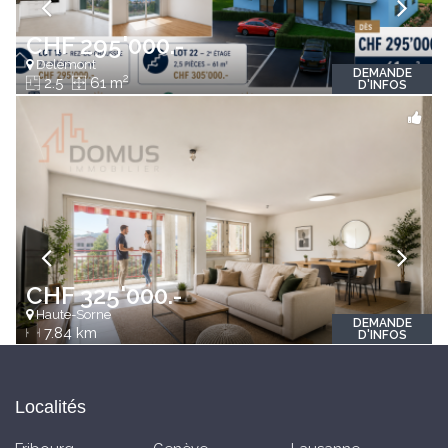
CHF 295'000.-
Delémont
DEMANDE
2
2.5
61 m
D'INFOS
CHF 325'000.-
Haute-Sorne
DEMANDE
7.84 km
D'INFOS
Localités