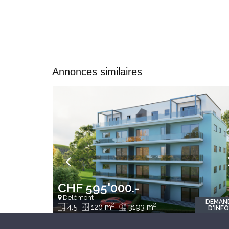
Annonces similaires
CHF 595'000.-
Delémont
DEMAN
2
2
4.5
120 m
3193 m
D'INF