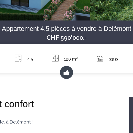
Appartement 4.5 pièces à vendre à Delémont
CHF 590'000.-
2
4.5
120 m
3193
 confort
e, à Delémont !