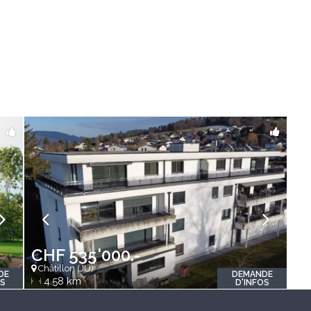
CHF 535'000.-
Châtillon (JU)
DE
DEMANDE
4.58 km
OS
D'INFOS