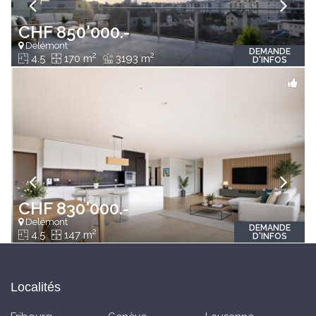
CHF 850'000.-
Delémont
DEMANDE
2
2
4.5
170 m
3193 m
D'INFOS
CHF 830'000.-
Delémont
DEMANDE
2
4.5
147 m
D'INFOS
Localités