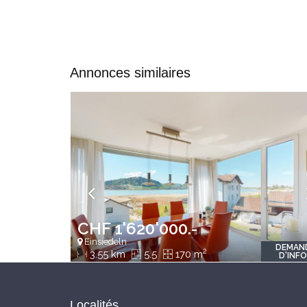
Annonces similaires
CHF 1'620'000.-
Einsiedeln
DEMAN
2
3.55 km
5.5
170 m
D'INF
Localités