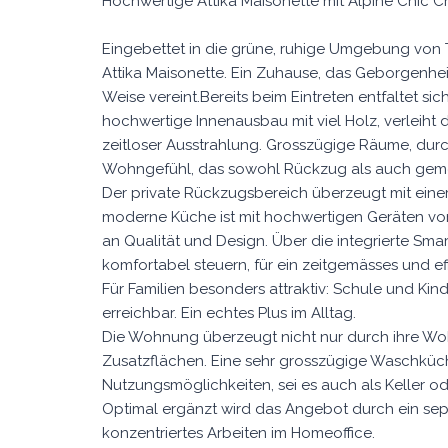
Hochwertige Attika Maisonette mit Alpine Chic C
Eingebettet in die grüne, ruhige Umgebung von 
Attika Maisonette. Ein Zuhause, das Geborgenhei
Weise vereint.Bereits beim Eintreten entfaltet 
hochwertige Innenausbau mit viel Holz, verleiht 
zeitloser Ausstrahlung. Grosszügige Räume, durc
Wohngefühl, das sowohl Rückzug als auch geme
Der private Rückzugsbereich überzeugt mit einer
moderne Küche ist mit hochwertigen Geräten vo
an Qualität und Design. Über die integrierte Sm
komfortabel steuern, für ein zeitgemässes und ef
Für Familien besonders attraktiv: Schule und Ki
erreichbar. Ein echtes Plus im Alltag.
Die Wohnung überzeugt nicht nur durch ihre Wo
Zusatzflächen. Eine sehr grosszügige Waschküche
Nutzungsmöglichkeiten, sei es auch als Keller 
Optimal ergänzt wird das Angebot durch ein separ
konzentriertes Arbeiten im Homeoffice.