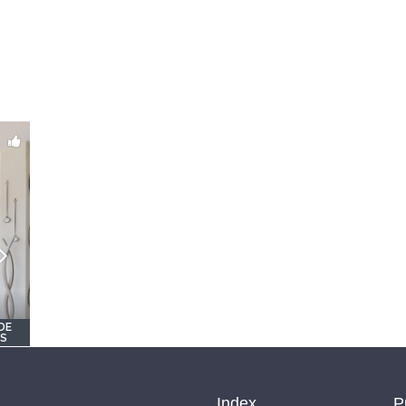
DE
OS
Index
P