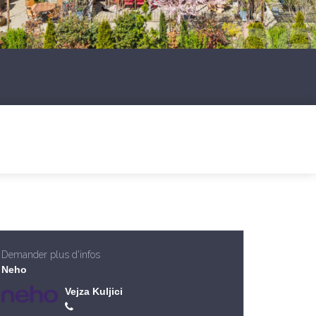
Demander plus d'infos
Neho
Vejza Kuljici