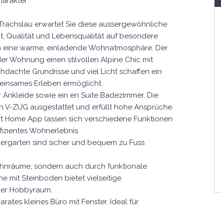
harakter
Trachslau erwartet Sie diese aussergewöhnliche
t, Qualität und Lebensqualität auf besondere
sich eine warme, einladende Wohnatmosphäre. Der
der Wohnung einen stilvollen Alpine Chic mit
hdachte Grundrisse und viel Licht schaffen ein
insames Erleben ermöglicht.
 Ankleide sowie ein en Suite Badezimmer. Die
n V-ZUG ausgestattet und erfüllt hohe Ansprüche
art Home App lassen sich verschiedene Funktionen
fizientes Wohnerlebnis.
ndergarten sind sicher und bequem zu Fuss
hnräume, sondern auch durch funktionale
 mit Steinboden bietet vielseitige
oder Hobbyraum.
ates kleines Büro mit Fenster. Ideal für