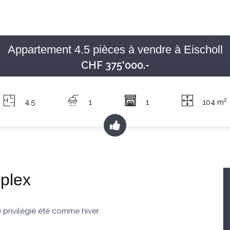
Appartement 4.5 pièces à vendre à Eischoll
CHF 375'000.-
2
4.5
1
1
104 m
plex
e privilégié été comme hiver.