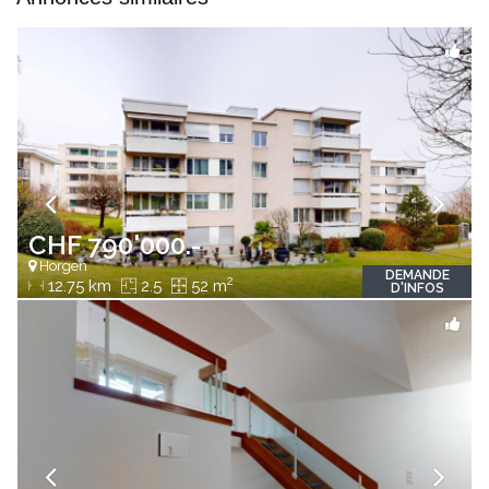
CHF 790'000.-
Horgen
DEMANDE
2
12.75 km
2.5
52 m
D'INFOS