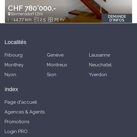
CHF 780'000.-
Birmensdorf (ZH)
DEMANDE
2
14.77 km
2.5
75 m
D'INFOS
Localités
Fribourg
Genève
Lausanne
Monthey
Montreux
Neuchatel
Nyon
Sion
Yverdon
Index
Page d'accueil
Agences & Agents
Promotions
Login PRO