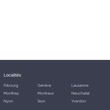
Localités
Fribourg
Genève
Lausanne
Monthey
Montreux
Neuchatel
Nyon
Sion
Yverdon