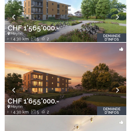
CHF 1'565'000.-
Meyrin
DEMANDE
4.30 km
5
2
D'INFOS
CHF 1'655'000.-
Meyrin
DEMANDE
4.30 km
5
2
D'INFOS