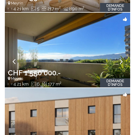
Meyrin
DEMANDE
2
2
4.21 km
5
217 m
890 m
D'INFOS
CHF 1'550'000.-
Meyrin
DEMANDE
2
4.21 km
6
177 m
D'INFOS