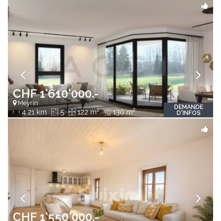
CHF 1'610'000.-
Meyrin
DEMANDE
2
2
4.21 km
5
122 m
130 m
D'INFOS
CHF 1'550'000.-