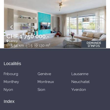
CHF 1'750'000.-
Lancy
DEMANDE
2
5.54 km
5
130 m
D'INFOS
Localités
Fribourg
Genève
Lausanne
Monthey
Montreux
Neuchatel
Nyon
Sion
Yverdon
Index