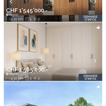
CHF 1'545'000.-
Meyrin
DEMANDE
4.30 km
5
2
D'INFOS
CHF 1'565'000.-
Meyrin
DEMANDE
4.30 km
5
2
D'INFOS