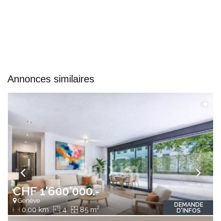
Annonces similaires
CHF 1'600'000.-
Genève
DEMANDE
2
0.00 km
4
85 m
D'INFOS