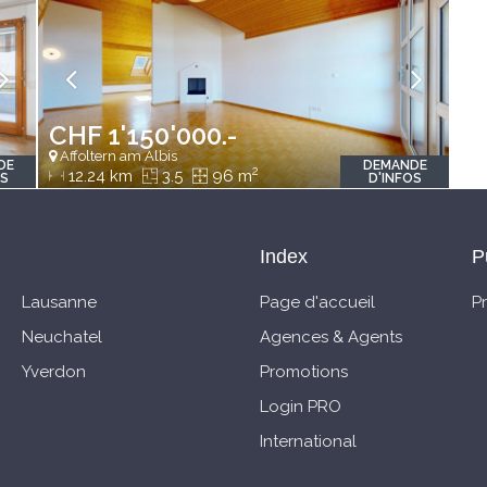
CHF 1'150'000.-
Affoltern am Albis
DE
DEMANDE
2
12.24 km
3.5
96 m
OS
D'INFOS
Index
P
Lausanne
Page d'accueil
P
Neuchatel
Agences & Agents
Yverdon
Promotions
Login PRO
International