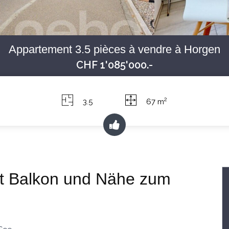
Appartement 3.5 pièces à vendre à Horgen
CHF 1'085'000.-
2
3.5
67 m
t Balkon und Nähe zum