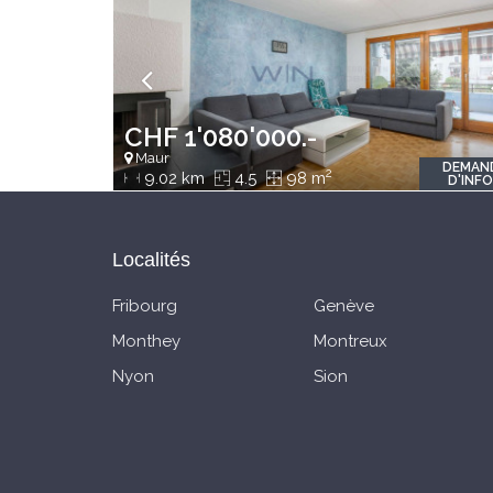
CHF 1'080'000.-
Maur
DEMAN
2
9.02 km
4.5
98 m
D'INF
Localités
Fribourg
Genève
Monthey
Montreux
Nyon
Sion